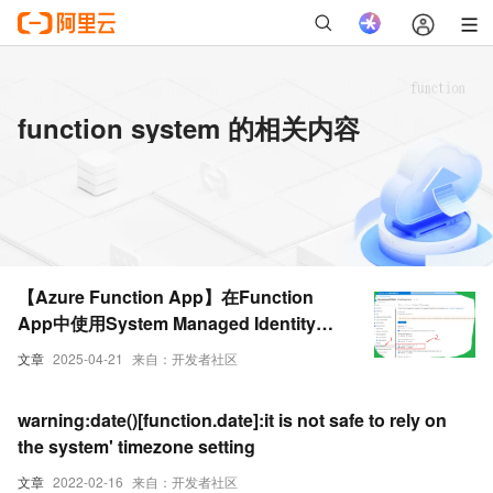
function system 的相关内容
【Azure Function App】在Function
App中使用System Managed Identity访
问Storage Account
文章
2025-04-21
来自：开发者社区
warning:date()[function.date]:it is not safe to rely on
the system' timezone setting
文章
2022-02-16
来自：开发者社区