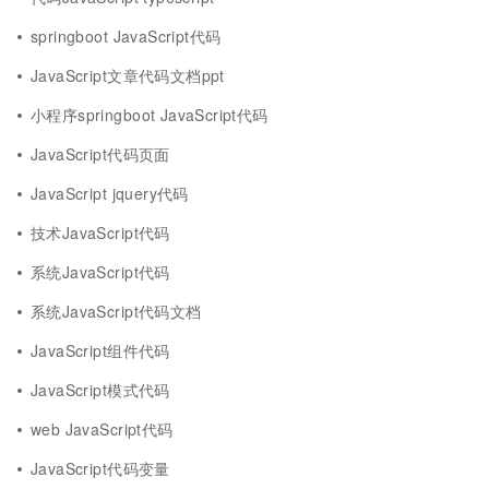
springboot JavaScript代码
JavaScript文章代码文档ppt
小程序springboot JavaScript代码
JavaScript代码页面
JavaScript jquery代码
技术JavaScript代码
系统JavaScript代码
系统JavaScript代码文档
JavaScript组件代码
JavaScript模式代码
web JavaScript代码
JavaScript代码变量