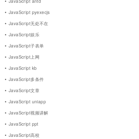
JavaScript antd
JavaScript pyexecjs
JavaScript无处不在
JavaScript娱乐
JavaScript子表单
JavaScript上网
JavaScript kb
JavaScript多条件
JavaScript文章
JavaScript uniapp
JavaScript视频讲解
JavaScript ppt
JavaScript高校