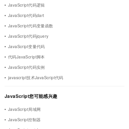
JavaScript代码逻辑
JavaScript代码dart
JavaScript代码变量函数
JavaScript代码jquery
JavaScript变量代码
代码JavaScript脚本
JavaScript代码实例
javascript技术JavaScript代码
JavaScript您可能感兴趣
JavaScript局域网
JavaScript控制器