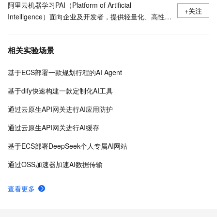
阿里云机器学习PAI（Platform of Artificial
+关注
Intelligence）面向企业及开发者，提供轻量化、高性价
比的云原生机器学习平台，涵盖PAI-iTAG智能标注平
台、PAI-Designer（原Studio）可视化建模平台、PAI-
相关实验场景
DSW云原生交互式建模平台、PAI-DLC云原生AI基础平
台、PAI-EAS云原生弹性推理服务平台，支持千亿特
基于ECS部署一款规划行程的AI Agent
征、万亿样本规模加速训练，百余落地场景，全面提升
工程效率。
基于dify快速构建一款定制化AI工具
通过云原生API网关进行AI应用防护
通过云原生API网关进行AI缓存
基于ECS部署DeepSeek个人专属AI网站
通过OSS加速器加速AI数据传输
查看更多