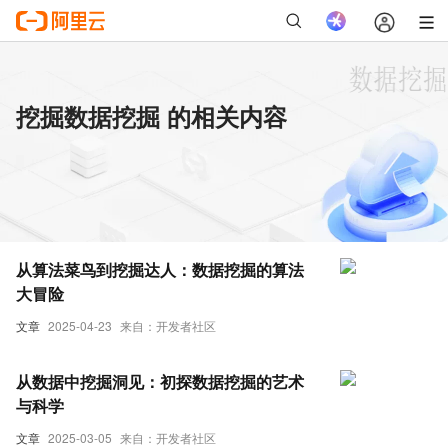
挖掘数据挖掘 的相关内容
从算法菜鸟到挖掘达人：数据挖掘的算法
大冒险
文章
2025-04-23
来自：开发者社区
从数据中挖掘洞见：初探数据挖掘的艺术
与科学
文章
2025-03-05
来自：开发者社区