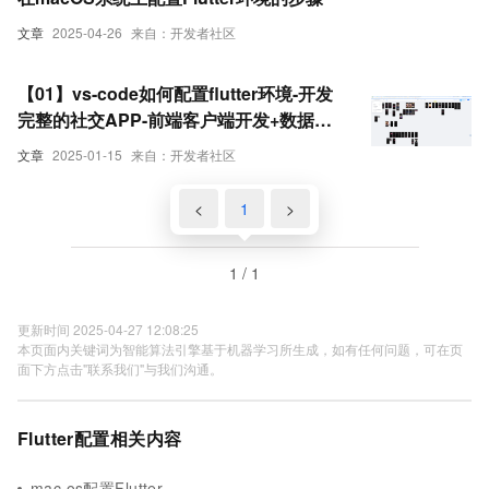
文章
2025-04-26
来自：开发者社区
【01】vs-code如何配置flutter环境-开发
完整的社交APP-前端客户端开发+数据联
调|以优雅草商业项目为例做开发-flutter开
文章
2025-01-15
来自：开发者社区
发-全流程-商业应用级实战开发-优雅草央
千澈-供大大的学习提升
<
1
>
1 / 1
更新时间 2025-04-27 12:08:25
本页面内关键词为智能算法引擎基于机器学习所生成，如有任何问题，可在页
面下方点击"联系我们"与我们沟通。
Flutter配置相关内容
mac os配置Flutter