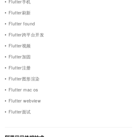
Flutter手机
Flutter刷新
Flutter found
Flutter跨平台开发
Flutter视频
Flutter加固
Flutter注册
Flutter图形渲染
Flutter mac os
Flutter webview
Flutter面试