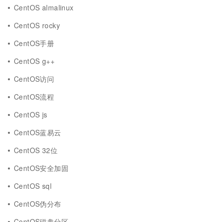
CentOS almalinux
CentOS rocky
CentOS手册
CentOS g++
CentOS访问
CentOS流程
CentOS js
CentOS蓝易云
CentOS 32位
CentOS安全加固
CentOS sql
CentOS伪分布
CentOS磁盘分区