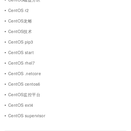
CentOS r2
CentOS龙蜥
CentOS技术
CentOS pip3
CentOS start
CentOS rhel7
CentOS .netcore
CentOS centos6
CentOS监控平台
CentOS ext4
CentOS supervisor