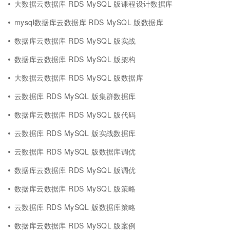
大数据云数据库 RDS MySQL 版课程设计数据库
mysql数据库云数据库 RDS MySQL 版数据库
数据库云数据库 RDS MySQL 版实战
数据库云数据库 RDS MySQL 版架构
大数据云数据库 RDS MySQL 版数据库
云数据库 RDS MySQL 版集群数据库
数据库云数据库 RDS MySQL 版代码
云数据库 RDS MySQL 版实战数据库
云数据库 RDS MySQL 版数据库调优
数据库云数据库 RDS MySQL 版调优
数据库云数据库 RDS MySQL 版策略
云数据库 RDS MySQL 版数据库策略
数据库云数据库 RDS MySQL 版案例