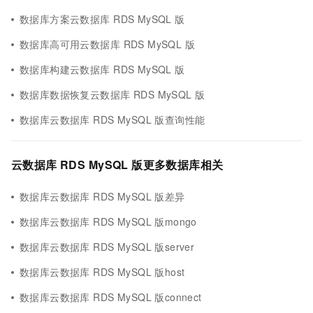
数据库方案云数据库 RDS MySQL 版
数据库高可用云数据库 RDS MySQL 版
数据库构建云数据库 RDS MySQL 版
数据库数据恢复云数据库 RDS MySQL 版
数据库云数据库 RDS MySQL 版查询性能
云数据库 RDS MySQL 版更多数据库相关
数据库云数据库 RDS MySQL 版差异
数据库云数据库 RDS MySQL 版mongo
数据库云数据库 RDS MySQL 版server
数据库云数据库 RDS MySQL 版host
数据库云数据库 RDS MySQL 版connect