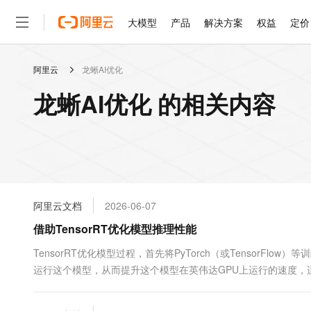
大模型
产品
解决方案
权益
定价
阿里云
龙蜥AI优化
大模型
产品
解决方案
权益
定价
云市场
伙伴
服务
了解阿里云
精选产品
精选解决方案
普惠上云
产品定价
精选商城
成为销售伙伴
售前咨询
为什么选择阿里云
千问AI平台
龙蜥AI优化 的相关内容
了解云产品的定价详情
大模型服务平台百炼
千问办公，解锁你的工作
普惠上云 官方力荐
分销伙伴
在线服务
网站建设
什么是云计算
大
大模型服务与应用平台
企业级Agent产品，直接
云服务器38元/年起，超
咨询伙伴
多端小程序
技术领先
云上成本管理
售后服务
轻量应用服务器
Agency Agents：拥
官方推荐返现计划
大模型
精选产品
精选解决方案
Salesforce 国际版订阅
稳定可靠
管理和优化成本
推荐新用户得奖励，单订单
销售伙伴合作计划
自助服务
友盟天域
安全合规
人工智能与机器学习
AI
文本生成
云数据库 RDS
HappyHorse 打造一
云工开物
无影生态合作计划
在线服务
阿里云文档
2026-06-07
观测云
分析师报告
高校专属算力普惠，学生认
计算
互联网应用开发
Qwen3.8-Max
HOT
Salesforce On Alibaba C
工单服务
借助TensorRT优化模型推理性能
智能体时代全能旗舰模型
Tuya 物联网平台阿里云
研究报告与白皮书
人工智能平台 PAI
快速拥有专属 OpenClaw
大模
Consulting Partner 合
大数据
容器
免费试用
短信专区
一站式AI开发、训练和推
TensorRT优化模型过程，首先将PyTorch（或TensorFlo
蓝凌 OA
Qwen3.7-Plus
AI 大模型销售与服务生
现代化应用
运行这个模型，从而提升这个模型在英伟达GPU上运行的速度，适
存储
天池大赛
能看、能想、能动手的多模
云解析DNS
解决方案免费试用 新老
电子合同
呢？本文将演示模型训练编译过程，然后介绍一些TensorRT常
最高领取价值200元试用
安全
网络与CDN
AI 算法大赛
Qwen3-VL-Plus
畅捷通