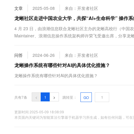
10 分钟在聊天系统中增加
专有云
文章
2025-05-08
来自：开发者社区
龙蜥社区走进中国农业大学，共探“AI+生命科学” 操作
4 月 23 日，由浪潮信息联合龙蜥社区主办的龙蜥高校行（中国农
Maintainer、浪潮信息操作系统架构师许荣飞受邀出席，分享龙蜥
动生命科学高效计算，同时，许荣飞还介绍了龙蜥实验室等社区相
聆听以“AI+生命科学”为主题的精彩技术分享。 ...
问答
2024-06-26
来自：开发者社区
龙蜥操作系统有哪些针对AI的具体优化措施？
龙蜥操作系统有哪些针对AI的具体优化措施？
共有7条
<
1
>
跳转至：
GO
更新时间 2025-05-09 18:08:09
本页面内关键词为智能算法引擎基于机器学习所生成，如有任何问题，可在页