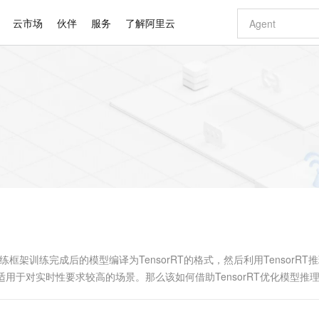
云市场
伙伴
服务
了解阿里云
AI 特惠
数据与 API
成为产品伙伴
企业增值服务
最佳实践
价格计算器
AI 场景体
基础软件
产品伙伴合
阿里云认证
市场活动
配置报价
大模型
自助选配和估算价格
新方式
睿译宝，AI翻译排版一步到位
智启 AI 普惠权益
产品生态集成认证中心
企业支持计划
云上春晚
域名与网站
千问官方 MaaS 平台，为开发者和 Agent 而生，新用户赠送 1 亿 + tokens 额度
Qwen Aud
AI Coding
阿里云Maa
2026 阿里云
云服务器 E
为企业打
数据集
Windows
大模型认证
模型
NEW
NEW
交付可用成果
值低价云产品抢先购
上传文档即自动完成翻译和格式还原
至高享 1亿+免费 tokens，加速 Al 应用落地
提供智能易用的域名与建站服务
智能编程，一键
安全可靠、
产品生态伙伴
专家技术服务
云上奥运之旅
弹性计算合作
阿里云中企出
手机三要素
宝塔 Linux
全部认证
价格优势
有专属领域专家
GLM-5.2：长任务时代开源旗舰模型
阿里云 OPC 创新助力计划
千问大模型
即刻拥有 DeepS
AI 电商营销
对象存储 O
大模型
产品生态伙伴工作台
企业增值服务台
云栖战略参考
云存储合作计
云栖大会
身份实名认证
CentOS
训练营
推动算力普惠，释放技术红利
最高返9万
多领域专家智能体,一键组建 AI 虚拟交付团队
快速构建应用程序和网站，即刻迈出上云第一步
至高百万元 Token 补贴，加速一人公司成长
多元化、高性能、安全可靠的大模型服务
真正可用的 1M 上下文,一次完成代码全链路开发
轻松解锁专属 Dee
从图文生成到
云上的中国
数据库合作计
活动全景
短信
Docker
图片和
站式影视创作平台
Hermes Agent，打造自进化智能体
Token Plan 模型订阅计划
数字证书管理服务（原SSL证书）
5 分钟轻松部署
AI 广告创作
无影云电脑
企业成长
NEW
信息公告
看见新力量
云网络合作计
OCR 文字识别
JAVA
证享300元代金券
可视化编排打通从文字构思到成片全链路闭环
全托管，含MySQL、PostgreSQL、SQL Server、MariaDB多引擎
自主进化，持久记忆，越用越聪明
Qwen3.8-Max 首发尝鲜，限时加量 10 倍，夜间低至2折
实现全站HTTPS，呈现可信的WEB访问
图文、视频一
随时随地安
Kimi-K3
HappyHors
NEW
魔搭 Mode
loud
服务实践
官网公告
Kimi 最新旗舰模型，长程编程与推理利器
让文字生成流
金融模力时刻
Salesforce O
版
发票查验
全能环境
Claude Code + GStack 打造工程团队
千问办公，限时限量积分加倍
Qoder
低代码高效构
AI 建站
短信服务
型
NEW
作计划
计划
创新中心
魔搭 ModelSc
健康状态
理服务
让AI从“聊天伙伴”进化为能干活的“数字员工”
安装技能 GStack，拥有专属 AI 工程团队
你的AI工作搭子，覆盖日常办公高频场景
面向真实软件的智能体编程平台
0 代码专业建
w）等训练框架训练完成后的模型编译为TensorRT的格式，然后利用TensorRT
客户案例
天气预报查询
操作系统
Deepseek-v4-pro
HappyHors
态合作计划
用于对实时性要求较高的场景。那么该如何借助TensorRT优化模型推
态智能体模型
旗舰 MoE 大模型，百万上下文与顶尖推理能力
图生视频，流
同享
万小智 AI 建站低至 15元/月
Qoder CN
AI 短剧/漫剧
云原生数据库 
快递物流查询
WordPress
成为服务伙
用的模型推理性能优化建议。
高校合作
点，立即开启云上创新
覆盖公网/内网、递归/权威、移动APP等全场景解析服务
送.CN域名，送备案服务码
基于千问大模型等，支持代码智能生成、研发智能问答
AI助力短剧
GLM-5.2
Wan2.7-T
Ubuntu