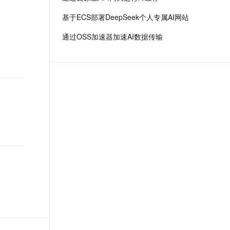
场景，全面提升工程效率。
t.diy 一步搞定创意建站
构建大模型应用的安全防护体系
基于ECS部署DeepSeek个人专属AI网站
通过自然语言交互简化开发流程,全栈开发支持
通过阿里云安全产品对 AI 应用进行安全防护
通过OSS加速器加速AI数据传输