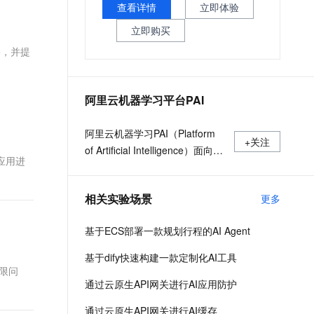
文戏情感细腻自然，动作戏激烈拳拳到肉，实现更强表演能力
支持中英文自由切换，具备更强的噪声鲁棒性
查看详情
立即体验
ernetes 版 ACK
云聚AI 严选权益
AI 原生数据库服务发布
SSL 证书
，一键激活高效办公新体验
理容器应用的 K8s 服务
精选AI产品，从模型到应用全链提效
Agent 数据网关
立即购买
堡垒机
路，并提
AI 用量加速计划
云原生数据库 PolarDB
应用
防火墙
、识别商机，让客服更高效、服务更出色。
新老同享，达量后返
Agentic Database 发布
千问办公
主机安全
NEW
阿里云机器学习平台PAI
的智能体编程平台
一站式AI生产力平台
AI 应用及服务市场
阿里云机器学习PAI（Platform
伶鹊
+关注
of Artificial Intelligence）面向企
企业级人与Agent协作平台，接入和调度多个数字员工
智能客服平台，对话机器人、对话分析、智能外呼
I应用进
AI 应用
业及开发者，提供轻量化、高性
大模型服务平台百炼 - 全妙
价比的云原生机器学习平台，涵
大模型
应用创作平台
多模态内容创作工具，已接入 DeepSeek
相关实验场景
更多
盖PAI-iTAG智能标注平台、PAI-
自然语言处理
Designer（原Studio）可视化建
基于ECS部署一款规划行程的AI Agent
模平台、PAI-DSW云原生交互式
数据标注
建模平台、PAI-DLC云原生AI基
基于dify快速构建一款定制化AI工具
机器学习
础平台、PAI-EAS云原生弹性推
受限问
息提取
与 AI 智能体进行实时音视频通话
通过云原生API网关进行AI应用防护
理服务平台，支持千亿特征、万
从文本、图片、视频中提取结构化的属性信息
构建支持视频理解的 AI 音视频实时通话应用
亿样本规模加速训练，百余落地
通过云原生API网关进行AI缓存