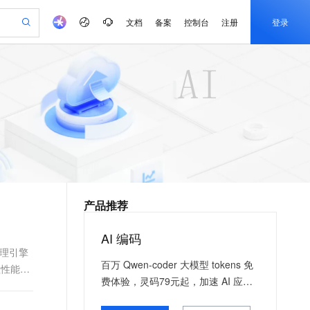
文档
备案
控制台
注册
登录
验
作计划
器
AI 活动
专业服务
服务伙伴合作计划
开发者社区
加入我们
产品动态
服务平台百炼
阿里云 OPC 创新助力计划
一站式生成采购清单，支持单品或批量购买
io：打造专属 AI 语音助手
S产品伙伴计划（繁花）
峰会
CS
造的大模型服务与应用开发平台
一句话生成原生可编辑精美 PPT 文稿
AI 生产力先锋
Al MaaS 服务伙伴赋能合作
域名
博文
Careers
至高可申请百万元
Qwen3.8-Max 模型上线
开启高性价比 AI 编程新体验
弹性可伸缩的云计算服务
Qwen-Audio-3.0-Realtime 端到端实时语音角色扮演
输入一句话想法, 轻松生成专业的 PPT
先锋实践拓展 AI 生产力的边界
Token 补贴，五大权
计划
海大会
伙伴信用分合作计划
商标
问答
社会招聘
益加速 OPC 成功
eek-V4-Pro
SS
一键部署幻兽帕鲁游戏服务器
飞天发布时刻
HOT
Open Search 向量检索版支
划
备案
电子书
校园招聘
pSeek-V4-Pro
视频创作，一键激活电商全链路生产力
稳定、安全、高性价比、高性能的云存储服务
一键购买专属联机服务器，轻松开启游戏
所见，即是所愿
持视频检索 Pipeline 功能
更多支持
划
公司注册
镜像站
视频生成
语音识别与合成
专属 QwenPaw
漫剧工坊：一站式动画创作平台
AI 实训营
HOT
应用身份服务 (IDaaS)
合作伙伴培训与认证
产品推荐
划
上云迁移
站生成，高效打造优质广告素材
全接入的云上超级电脑
从聊天伙伴进化为能主动干活的本地数字员工
快速生产连贯的高质量长漫剧
从基础到进阶，Agent 创客手把手教你
OpenClaw 管理能力上线
e-1.1-T2V
Qwen3-TTS-Flash
lScope
我要反馈
查询合作伙伴
畅细腻的高质量视频
离线语音合成大模型，多语言方言自适应，低延迟高稳定
n Alibaba Cloud ISV 合作
代维服务
建企业门户网站
10 分钟搭建微信、支付宝小程序
AI 编码
MaxCompute MaxFrame 提
创新加速
ope
登录合作伙伴管理后台
我要建议
站，无忧落地极速上线
以可视化方式快速构建移动和 PC 门户网站
国内短信简单易用，安全可靠，秒级触达，全球覆盖200+国家和地区。
高效部署网站，快速应用到小程序
供自动弹性内存功能
推理引擎
e-1.1-I2V
Cosyvoice-V3-Flash
百万 Qwen-coder 大模型 tokens 免
理性能
安全
畅自然，细节丰富
高表现力语音合成大模型，语音克隆听感自然
我要投诉
PolarDB
上云场景组合购
Milvus 弹性伸缩功能新增节
费体验，灵码79元起，加速 AI 应用
伴
漫剧创作，剧本、分镜、视频高效生成
100%兼容MySQL、PostgreSQL，兼容Oracle，支持集中和分布式
覆盖90%+业务场景，专享组合折扣价
点支持范围
落地
2V
VPN
Fun-ASR