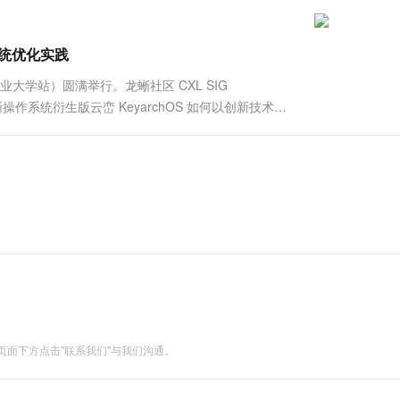
一个 AI 助手
超强辅助，Bol
即刻拥有 DeepSeek-R1 满血版
在企业官网、通讯软件中为客户提供 AI 客服
多种方案随心选，轻松解锁专属 DeepSeek
系统优化实践
业大学站）圆满举行。龙蜥社区 CXL SIG
操作系统衍生版云峦 KeyarchOS 如何以创新技术驱
关情况。此次活动吸引了近 50 位同学们踊跃参与，
面下方点击"联系我们"与我们沟通。