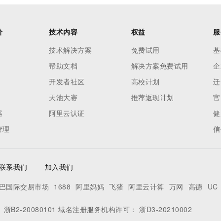
价
技术内容
权益
服
技术解决方案
免费试用
基
帮助文档
解决方案免费试用
企
开发者社区
高校计划
迁
天池大赛
推荐返现计划
官
器
阿里云认证
健
管理
信
联系我们
加入我们
巴国际交易市场
1688
阿里妈妈
飞猪
阿里云计算
万网
高德
UC
：
浙B2-20080101
域名注册服务机构许可：
浙D3-20210002