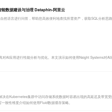
服务生态伙伴
视觉 Coding、空间感知、多模态思考等全面升级
1M上下文，专为长程任务能力而生
云工开物
企业应用
Works
Night Plan 支持 Qwen 3.8-Max
云原生大数据计算服务 MaxCompute
AI 办公
容器服务 Kub
NEW
Red Hat
数据建设与治理 Dataphin-阿里云
30+ 款产品免费体验
Data Agent 驱动的一站式 Data+AI 开发治理平台
夜间 5 折，Qwen/Meoo/TokenPlan 客户专享
面向分析的企业级SaaS模式云数据仓库
AI智能应用
提供一站式管
科研合作
ERP
堂（旗舰版）
SUSE
，使用自然语言进行问答，帮助您高效便利地查找所需资产，获取SQL分析思
智能客服
AI 应用构建
大模型原生
CRM
防护产品
2个月
自动承接线索
建站小程序
Qoder
大模型服务平台百炼-应用模版
OA 办公系统
HOT
NEW
面向真实软件
个人版上线、团队版降价；千问3.8-Max首发发尝鲜
丰富多元化的应用模版和解决方案
力提升
财税管理
模板建站
万有无界
大模型服务平台百炼-智能体
400电话
定制建站
的模型效果
灵活可视化地构建企业级 Agent
ute工具对AI应用进行性能分析与优化。本文演示如何使用Nsight Systems对A
方案
广告营销
模板小程序
秒悟
人工智能平台 PAI
定制小程序
云端极速 AI 
新一代 AI 视频生成模型，深度适配广告营销等场景
AI Native 的算法工程平台，一站式完成建模、训练、推理服务部署
APP 开发
建站系统
决在Kubernetes集群中访问存储系统数据时容易出现的高延迟及带宽
AI 应用
10分钟微调：让0.6B模型媲美235B模
多模态数据信
致性维度介绍如何使用Fluid数据缓存策略。
型
依托云原生高可用架构,实现Dify私有化部署
用1%尺寸在特定领域达到大模型90%以上效果