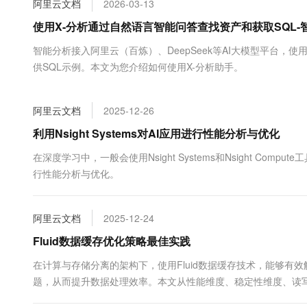
阿里云文档
2026-03-13
大数据开发治理平台 Data
AI 产品 免费试用
网络
安全
云开发大赛
Tableau 订阅
使用X-分析通过自然语言智能问答查找资产和获取SQL-智能
1亿+ 大模型 tokens 和 
可观测
入门学习赛
中间件
AI空中课堂在线直播课
智能分析接入阿里云（百炼）、DeepSeek等AI大模型平台
云防火墙
140+云产品 免费试用
大模型服务
供SQL示例。本文为您介绍如何使用X-分析助手。
上云与迁云
云原生的云上边界网络安全
产品新客免费试用，最长1
数据库
生态解决方案
千问AI平台-Token Plan
企业出海
大模型ACA认证体验
大数据计算
阿里云文档
2025-12-26
助力企业全员 AI 认知与能
行业生态解决方案
政企业务
媒体服务
千问AI平台-模型体验
利用Nsight Systems对AI应用进行性能分析与优化
开发者生态解决方案
在线体验全尺寸、多种模态
企业服务与云通信
在深度学习中，一般会使用Nsight Systems和Nsight Comp
AI 开发和 AI 应用解决
行性能分析与优化。
Happy 系列大模型
域名与网站
终端用户计算
阿里云文档
2025-12-24
Serverless
Fluid数据缓存优化策略最佳实践
大模型解决方案
在计算与存储分离的架构下，使用Fluid数据缓存技术，能够有效解
开发工具
快速部署 Dify，高效搭建 
题，从而提升数据处理效率。本文从性能维度、稳定性维度、读写一
迁移与运维管理