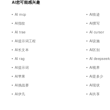
AI您可能感兴趣
AI mcp
AI痕迹
AI指纹
AI撰写
AI trae
AI cursor
AI提示词工程
AI设施
AI长文本
AI区别
AI rag
AI deepseek
AI提示词
AI视界
AI苹果
AI是多少
AI挑战赛
AI现状
AI伊凡
AI共享