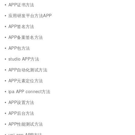
APP证书方法
应用研发平台方法APP
APP签名方法
APP备案签名方法
APP包方法
studio APP方法
APP自动化测试方法
APP元素定位方法
ipa APP connect方法
APP设置方法
APP后台方法
APP性能测试方法
uni-app APP方法