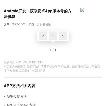
Android开发：获取安卓App版本号的方
法步骤
文章
2022-10-28
来自：开发者社区
<
1
>
1 / 1
更新时间 2025-05-09 18:08:12
本页面内关键词为智能算法引擎基于机器学习所生成，如有任何问题，可在页
面下方点击"联系我们"与我们沟通。
APP方法相关内容
APP公钥方法
APP证书sha-1方法