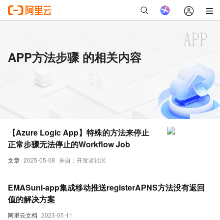
APP方法步骤 的相关内容
【Azure Logic App】特殊的方法来停止
正常步骤无法停止的Workflow Job
文章
2025-05-08
来自：开发者社区
EMASuni-app集成移动推送registerAPNS方法没有返回
值的解决方案
阿里云文档
2023-05-11