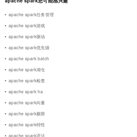
apache spark您可能感兴趣
apache spark任务管理
apache spark游戏
apache spark驱动
apache spark优先级
apache spark batch
apache spark湖仓
apache spark检查
apache spark ha
apache spark向量
apache spark极限
apache spark特性
apache spark语法