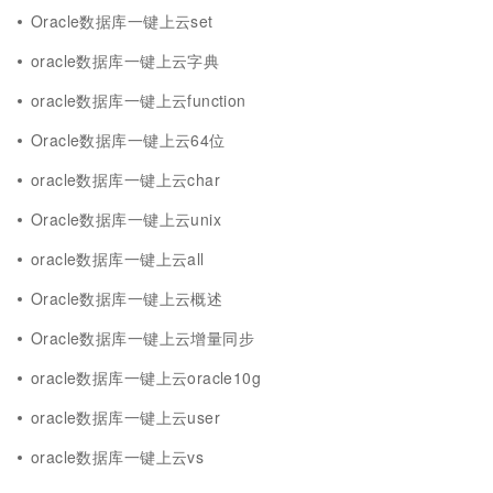
Oracle数据库一键上云set
oracle数据库一键上云字典
oracle数据库一键上云function
Oracle数据库一键上云64位
oracle数据库一键上云char
Oracle数据库一键上云unix
oracle数据库一键上云all
Oracle数据库一键上云概述
Oracle数据库一键上云增量同步
oracle数据库一键上云oracle10g
oracle数据库一键上云user
oracle数据库一键上云vs