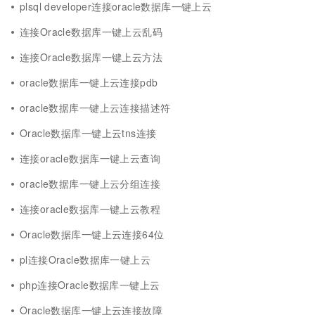
plsql developer连接oracle数据库一键上云
连接Oracle数据库一键上云乱码
连接Oracle数据库一键上云方法
oracle数据库一键上云连接pdb
oracle数据库一键上云连接描述符
Oracle数据库一键上云tns连接
连接oracle数据库一键上云查询
oracle数据库一键上云分组连接
连接oracle数据库一键上云教程
Oracle数据库一键上云连接64位
pl连接Oracle数据库一键上云
php连接Oracle数据库一键上云
Oracle数据库一键上云连接故障