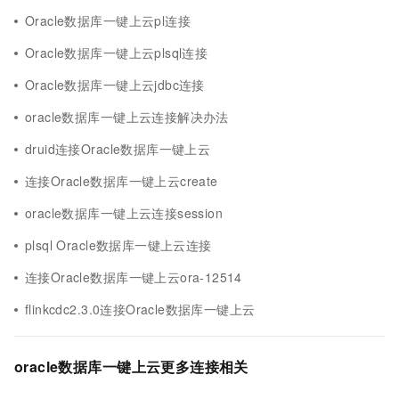
Oracle数据库一键上云pl连接
Oracle数据库一键上云plsql连接
Oracle数据库一键上云jdbc连接
oracle数据库一键上云连接解决办法
druid连接Oracle数据库一键上云
连接Oracle数据库一键上云create
oracle数据库一键上云连接session
plsql Oracle数据库一键上云连接
连接Oracle数据库一键上云ora-12514
flinkcdc2.3.0连接Oracle数据库一键上云
oracle数据库一键上云更多连接相关