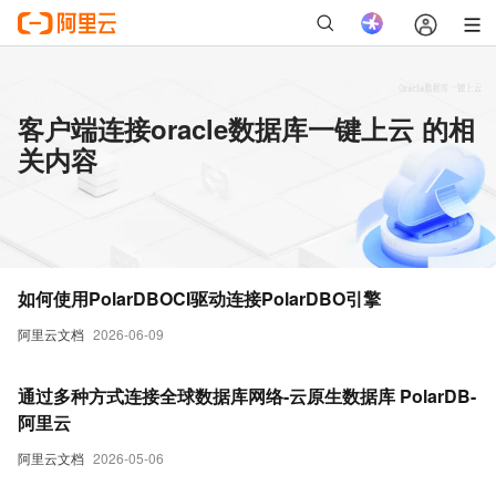
客户端连接oracle数据库一键上云 的相
关内容
如何使用PolarDBOCI驱动连接PolarDBO引擎
阿里云文档
2026-06-09
通过多种方式连接全球数据库网络-云原生数据库 PolarDB-
阿里云
阿里云文档
2026-05-06