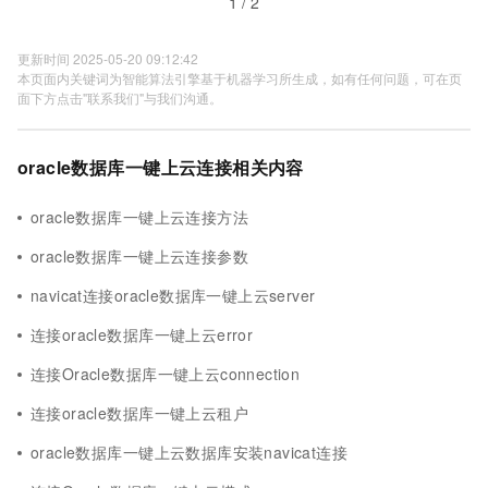
1 / 2
更新时间 2025-05-20 09:12:42
本页面内关键词为智能算法引擎基于机器学习所生成，如有任何问题，可在页
面下方点击"联系我们"与我们沟通。
oracle数据库一键上云连接相关内容
oracle数据库一键上云连接方法
oracle数据库一键上云连接参数
navicat连接oracle数据库一键上云server
连接oracle数据库一键上云error
连接Oracle数据库一键上云connection
连接oracle数据库一键上云租户
oracle数据库一键上云数据库安装navicat连接