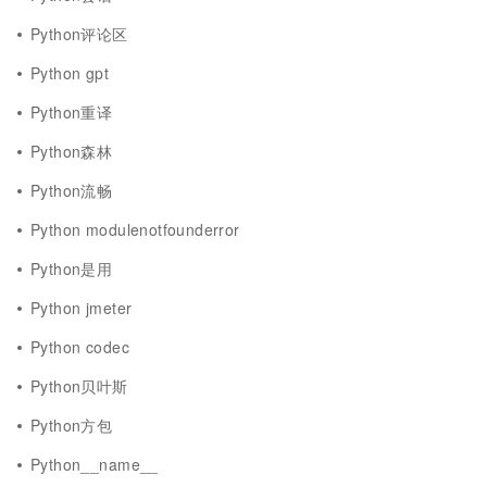
Python评论区
Python gpt
Python重译
Python森林
Python流畅
Python modulenotfounderror
Python是用
Python jmeter
Python codec
Python贝叶斯
Python方包
Python__name__