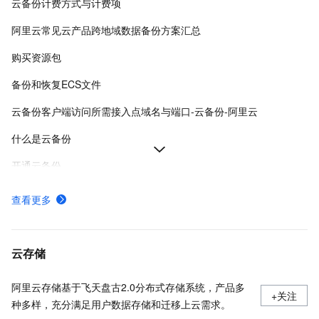
云备份计费方式与计费项
阿里云常见云产品跨地域数据备份方案汇总
购买资源包
备份和恢复ECS文件
云备份客户端访问所需接入点域名与端口-云备份-阿里云
什么是云备份
开通云备份
云备份各地域公网与VPC接入地址-云备份-阿里云
查看更多
停止云备份服务计费
本文详细介绍了云备份中数据库备份的常见问题及解决方案，涵盖实例注册、客户端状态、备份失败处理等关键运维场景。
云存储
阿里云存储基于飞天盘古2.0分布式存储系统，产品多
+关注
种多样，充分满足用户数据存储和迁移上云需求。