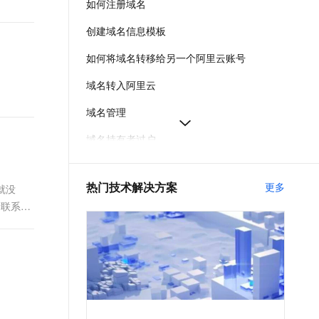
如何注册域名
t.diy 一步搞定创意建站
构建大模型应用的安全防护体系
通过自然语言交互简化开发流程,全栈开发支持
通过阿里云安全产品对 AI 应用进行安全防护
创建域名信息模板
如何将域名转移给另一个阿里云账号
域名转入阿里云
域名管理
域名持有者过户
阿里云域名实名认证失败
热门技术解决方案
更多
就没
如何下载域名证书
有者联系邮
如何给域名续费