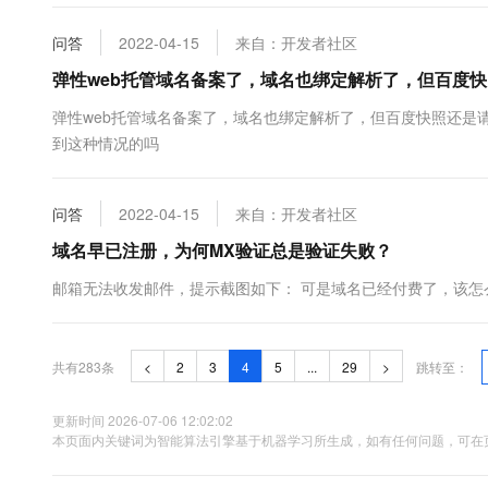
问答
2022-04-15
来自：开发者社区
弹性web托管域名备案了，域名也绑定解析了，但百度
弹性web托管域名备案了，域名也绑定解析了，但百度快照还是
到这种情况的吗
问答
2022-04-15
来自：开发者社区
域名早已注册，为何MX验证总是验证失败？
邮箱无法收发邮件，提示截图如下： 可是域名已经付费了，该怎
共有283条
<
2
3
4
5
...
29
>
跳转至：
更新时间 2026-07-06 12:02:02
本页面内关键词为智能算法引擎基于机器学习所生成，如有任何问题，可在页