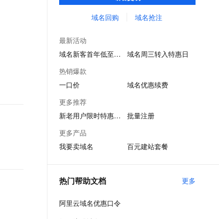
价、域名抢注、域名回购等多种交易方式。
文戏情感细腻自然，动作戏激烈拳拳到肉，实现更强表演能力
支持中英文自由切换，具备更强的噪声鲁棒性
ernetes 版 ACK
云聚AI 严选权益
AI 原生数据库服务发布
SSL 证书
买卖域名，像淘宝一样简单！
域名回购
域名抢注
，一键激活高效办公新体验
理容器应用的 K8s 服务
精选AI产品，从模型到应用全链提效
Agent 数据网关
堡垒机
AI 用量加速计划
云原生数据库 PolarDB
最新活动
应用
防火墙
、识别商机，让客服更高效、服务更出色。
新老同享，达量后返
Agentic Database 发布
域名新客首年低至1元
域名周三转入特惠日
千问办公
主机安全
NEW
热销爆款
的智能体编程平台
一站式AI生产力平台
一口价
域名优惠续费
AI 应用及服务市场
伶鹊
更多推荐
企业级人与Agent协作平台，接入和调度多个数字员工
智能客服平台，对话机器人、对话分析、智能外呼
AI 应用
新老用户限时特惠同享
批量注册
大模型服务平台百炼 - 全妙
大模型
更多产品
应用创作平台
多模态内容创作工具，已接入 DeepSeek
我要卖域名
百元建站套餐
自然语言处理
数据标注
热门帮助文档
更多
机器学习
息提取
与 AI 智能体进行实时音视频通话
阿里云域名优惠口令
从文本、图片、视频中提取结构化的属性信息
构建支持视频理解的 AI 音视频实时通话应用