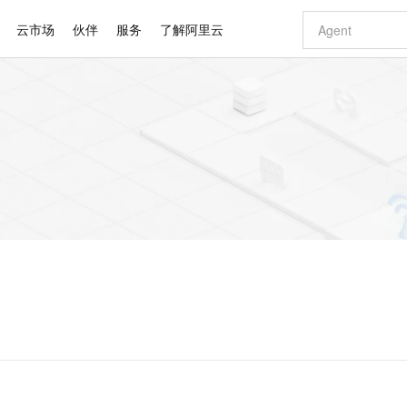
云市场
伙伴
服务
了解阿里云
AI 特惠
数据与 API
成为产品伙伴
企业增值服务
最佳实践
价格计算器
AI 场景体
基础软件
产品伙伴合
阿里云认证
市场活动
配置报价
大模型
自助选配和估算价格
新方式
睿译宝，AI翻译排版一步到位
智启 AI 普惠权益
产品生态集成认证中心
企业支持计划
云上春晚
域名与网站
千问官方 MaaS 平台，为开发者和 Agent 而生，新用户赠送 1 亿 + tokens 额度
Qwen Aud
AI Coding
阿里云Maa
2026 阿里云
云服务器 E
为企业打
数据集
Windows
大模型认证
模型
NEW
NEW
交付可用成果
值低价云产品抢先购
上传文档即自动完成翻译和格式还原
至高享 1亿+免费 tokens，加速 Al 应用落地
提供智能易用的域名与建站服务
智能编程，一键
安全可靠、
产品生态伙伴
专家技术服务
云上奥运之旅
弹性计算合作
阿里云中企出
手机三要素
宝塔 Linux
全部认证
价格优势
有专属领域专家
GLM-5.2：长任务时代开源旗舰模型
阿里云 OPC 创新助力计划
千问大模型
即刻拥有 DeepS
AI 电商营销
对象存储 O
大模型
产品生态伙伴工作台
企业增值服务台
云栖战略参考
云存储合作计
云栖大会
身份实名认证
CentOS
训练营
推动算力普惠，释放技术红利
最高返9万
多领域专家智能体,一键组建 AI 虚拟交付团队
快速构建应用程序和网站，即刻迈出上云第一步
至高百万元 Token 补贴，加速一人公司成长
多元化、高性能、安全可靠的大模型服务
真正可用的 1M 上下文,一次完成代码全链路开发
轻松解锁专属 Dee
从图文生成到
云上的中国
数据库合作计
活动全景
短信
Docker
图片和
站式影视创作平台
Hermes Agent，打造自进化智能体
Token Plan 模型订阅计划
数字证书管理服务（原SSL证书）
5 分钟轻松部署
AI 广告创作
无影云电脑
企业成长
NEW
信息公告
看见新力量
云网络合作计
OCR 文字识别
JAVA
证享300元代金券
可视化编排打通从文字构思到成片全链路闭环
全托管，含MySQL、PostgreSQL、SQL Server、MariaDB多引擎
自主进化，持久记忆，越用越聪明
Qwen3.8-Max 首发尝鲜，限时加量 10 倍，夜间低至2折
实现全站HTTPS，呈现可信的WEB访问
图文、视频一
随时随地安
Kimi-K3
HappyHors
NEW
魔搭 Mode
loud
服务实践
官网公告
Kimi 最新旗舰模型，长程编程与推理利器
让文字生成流
金融模力时刻
Salesforce O
版
发票查验
全能环境
Claude Code + GStack 打造工程团队
千问办公，限时限量积分加倍
Qoder
低代码高效构
AI 建站
短信服务
型
NEW
作计划
计划
创新中心
魔搭 ModelSc
健康状态
理服务
让AI从“聊天伙伴”进化为能干活的“数字员工”
安装技能 GStack，拥有专属 AI 工程团队
你的AI工作搭子，覆盖日常办公高频场景
面向真实软件的智能体编程平台
0 代码专业建
客户案例
天气预报查询
操作系统
Deepseek-v4-pro
HappyHors
态合作计划
态智能体模型
旗舰 MoE 大模型，百万上下文与顶尖推理能力
图生视频，流
同享
万小智 AI 建站低至 15元/月
Qoder CN
AI 短剧/漫剧
云原生数据库 
快递物流查询
WordPress
成为服务伙
高校合作
点，立即开启云上创新
覆盖公网/内网、递归/权威、移动APP等全场景解析服务
送.CN域名，送备案服务码
基于千问大模型等，支持代码智能生成、研发智能问答
AI助力短剧
GLM-5.2
Wan2.7-T
Ubuntu