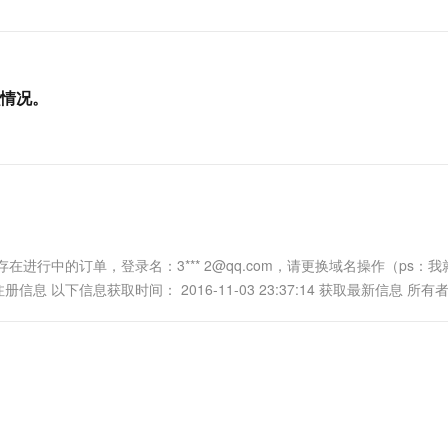
一个 AI 助手
超强辅助，Bol
即刻拥有 DeepSeek-R1 满血版
在企业官网、通讯软件中为客户提供 AI 客服
多种方案随心选，轻松解锁专属 DeepSeek
情况。
，存在进行中的订单，登录名：3*** 2@qq.com，请更换域名操作（ps：我
n 的注册信息 以下信息获取时间： 2016-11-03 23:37:14 获取最新信息 所