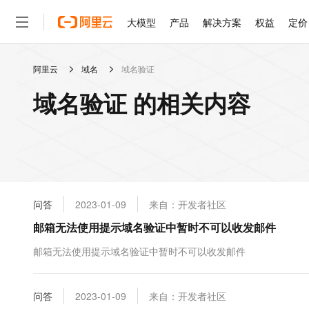
大模型
产品
解决方案
权益
定价
阿里云
域名
域名验证
大模型
产品
解决方案
权益
定价
云市场
伙伴
服务
了解阿里云
精选产品
精选解决方案
普惠上云
产品定价
精选商城
成为销售伙伴
售前咨询
为什么选择阿里云
千问AI平台
域名验证 的相关内容
了解云产品的定价详情
大模型服务平台百炼
千问办公，解锁你的工作
普惠上云 官方力荐
分销伙伴
在线服务
网站建设
什么是云计算
大
大模型服务与应用平台
企业级Agent产品，直接
云服务器38元/年起，超
咨询伙伴
多端小程序
技术领先
云上成本管理
售后服务
轻量应用服务器
Agency Agents：拥
官方推荐返现计划
大模型
精选产品
精选解决方案
Salesforce 国际版订阅
稳定可靠
管理和优化成本
推荐新用户得奖励，单订单
销售伙伴合作计划
自助服务
友盟天域
安全合规
人工智能与机器学习
AI
文本生成
云数据库 RDS
HappyHorse 打造一
云工开物
无影生态合作计划
在线服务
问答
2023-01-09
来自：开发者社区
观测云
分析师报告
高校专属算力普惠，学生认
计算
互联网应用开发
Qwen3.8-Max
HOT
Salesforce On Alibaba C
工单服务
邮箱无法使用提示域名验证中暂时不可以收发邮件
智能体时代全能旗舰模型
Tuya 物联网平台阿里云
研究报告与白皮书
人工智能平台 PAI
快速拥有专属 OpenClaw
大模
Consulting Partner 合
大数据
容器
免费试用
短信专区
一站式AI开发、训练和推
邮箱无法使用提示域名验证中暂时不可以收发邮件
蓝凌 OA
Qwen3.7-Plus
AI 大模型销售与服务生
现代化应用
存储
天池大赛
能看、能想、能动手的多模
云解析DNS
解决方案免费试用 新老
电子合同
最高领取价值200元试用
安全
问答
网络与CDN
2023-01-09
来自：开发者社区
AI 算法大赛
Qwen3-VL-Plus
畅捷通