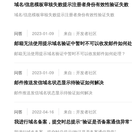
域名/信息模板审核失败提示注册者身份有效性验证失败
大数据开发治理平台 Data
AI 产品 免费试用
网络
安全
云开发大赛
Tableau 订阅
1亿+ 大模型 tokens 和 
域名/信息模板审核失败提示注册者身份有效性验证失败
可观测
入门学习赛
中间件
AI空中课堂在线直播课
云防火墙
140+云产品 免费试用
大模型服务
上云与迁云
云原生的云上边界网络安全
产品新客免费试用，最长1
数据库
问答
2023-01-09
来自：开发者社区
生态解决方案
千问AI平台-Token Plan
企业出海
大模型ACA认证体验
邮箱无法使用提示域名验证中暂时不可以收发邮件如何处
大数据计算
助力企业全员 AI 认知与能
行业生态解决方案
政企业务
邮箱无法使用提示域名验证中暂时不可以收发邮件如何处理？
媒体服务
千问AI平台-模型体验
开发者生态解决方案
在线体验全尺寸、多种模态
企业服务与云通信
AI 开发和 AI 应用解决
问答
2023-01-09
来自：开发者社区
Happy 系列大模型
域名与网站
邮件推送发信域名状态显示待验证如何解决
终端用户计算
邮件推送发信域名状态显示待验证如何解决
Serverless
大模型解决方案
问答
2022-04-16
来自：开发者社区
开发工具
快速部署 Dify，高效搭建 
我进行域名备案，提交时总提示“验证是否备案通信异常”
迁移与运维管理
我进行域名备案，提交时总提示“验证是否备案通信异常”