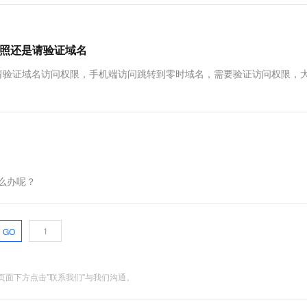
快照还是请验证域名
请验证域名访问权限，手机端访问跳转到零时域名，需要验证访问权限，
么办呢？
GO
面下方点击"联系我们"与我们沟通。