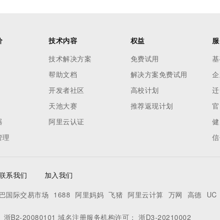
价
技术内容
权益
服
技术解决方案
免费试用
基
帮助文档
解决方案免费试用
企
开发者社区
高校计划
迁
天池大赛
推荐返现计划
官
器
阿里云认证
健
管理
信
联系我们
加入我们
巴国际交易市场
1688
阿里妈妈
飞猪
阿里云计算
万网
高德
UC
：
浙B2-20080101
域名注册服务机构许可：
浙D3-20210002