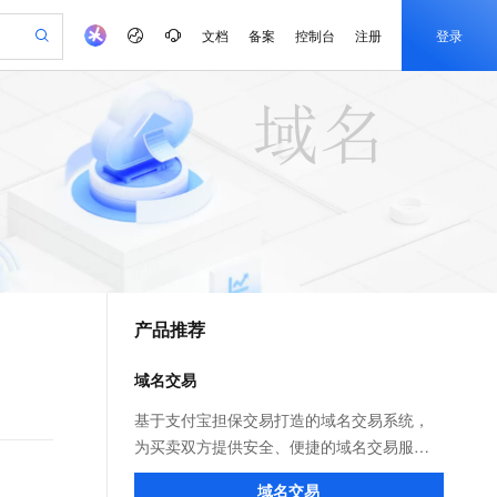
文档
备案
控制台
注册
登录
验
作计划
器
AI 活动
专业服务
服务伙伴合作计划
开发者社区
加入我们
产品动态
服务平台百炼
阿里云 OPC 创新助力计划
一站式生成采购清单，支持单品或批量购买
io：打造专属 AI 语音助手
S产品伙伴计划（繁花）
峰会
CS
造的大模型服务与应用开发平台
一句话生成原生可编辑精美 PPT 文稿
AI 生产力先锋
Al MaaS 服务伙伴赋能合作
域名
博文
Careers
至高可申请百万元
Qwen3.8-Max 模型上线
开启高性价比 AI 编程新体验
弹性可伸缩的云计算服务
Qwen-Audio-3.0-Realtime 端到端实时语音角色扮演
输入一句话想法, 轻松生成专业的 PPT
先锋实践拓展 AI 生产力的边界
Token 补贴，五大权
计划
海大会
伙伴信用分合作计划
商标
问答
社会招聘
益加速 OPC 成功
eek-V4-Pro
SS
一键部署幻兽帕鲁游戏服务器
飞天发布时刻
HOT
Open Search 向量检索版支
划
备案
电子书
校园招聘
pSeek-V4-Pro
视频创作，一键激活电商全链路生产力
稳定、安全、高性价比、高性能的云存储服务
一键购买专属联机服务器，轻松开启游戏
所见，即是所愿
持视频检索 Pipeline 功能
更多支持
划
公司注册
镜像站
视频生成
语音识别与合成
专属 QwenPaw
漫剧工坊：一站式动画创作平台
AI 实训营
HOT
应用身份服务 (IDaaS)
合作伙伴培训与认证
产品推荐
划
上云迁移
站生成，高效打造优质广告素材
全接入的云上超级电脑
从聊天伙伴进化为能主动干活的本地数字员工
快速生产连贯的高质量长漫剧
从基础到进阶，Agent 创客手把手教你
OpenClaw 管理能力上线
e-1.1-T2V
Qwen3-TTS-Flash
lScope
我要反馈
查询合作伙伴
畅细腻的高质量视频
离线语音合成大模型，多语言方言自适应，低延迟高稳定
n Alibaba Cloud ISV 合作
代维服务
建企业门户网站
10 分钟搭建微信、支付宝小程序
域名交易
MaxCompute MaxFrame 提
创新加速
ope
登录合作伙伴管理后台
我要建议
站，无忧落地极速上线
以可视化方式快速构建移动和 PC 门户网站
国内短信简单易用，安全可靠，秒级触达，全球覆盖200+国家和地区。
高效部署网站，快速应用到小程序
供自动弹性内存功能
e-1.1-I2V
Cosyvoice-V3-Flash
基于支付宝担保交易打造的域名交易系统，
安全
畅自然，细节丰富
高表现力语音合成大模型，语音克隆听感自然
我要投诉
PolarDB
为买卖双方提供安全、便捷的域名交易服
上云场景组合购
Milvus 弹性伸缩功能新增节
伴
漫剧创作，剧本、分镜、视频高效生成
100%兼容MySQL、PostgreSQL，兼容Oracle，支持集中和分布式
覆盖90%+业务场景，专享组合折扣价
点支持范围
务，支持域名一口价、带价PUSH、竞价议
2V
VPN
Fun-ASR
域名交易