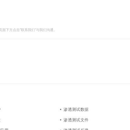
一个 AI 助手
超强辅助，Bol
即刻拥有 DeepSeek-R1 满血版
在企业官网、通讯软件中为客户提供 AI 客服
多种方案随心选，轻松解锁专属 DeepSeek
面下方点击"联系我们"与我们沟通。
护
渗透测试数据
透
渗透测试文件