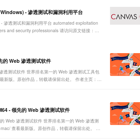
服务生态伙伴
视觉 Coding、空间感知、多模态思考等全面升级
1M上下文，专为长程任务能力而生
云工开物
企业应用
Works
Night Plan 支持 Qwen 3.8-Max
云原生大数据计算服务 MaxCompute
AI 办公
容器服务 Kub
NEW
Red Hat
Linux, Windows) - 渗透测试和漏洞利用平台
30+ 款产品免费体验
Data Agent 驱动的一站式 Data+AI 开发治理平台
夜间 5 折，Qwen/Meoo/TokenPlan 客户专享
面向分析的企业级SaaS模式云数据仓库
AI智能应用
提供一站式管
科研合作
ERP
堂（旗舰版）
SUSE
dows) - 渗透测试和漏洞利用平台 automated exploitation
智能客服
AI 应用构建
大模型原生
CRM
 testers and security professionals 请访问原文链接：
防护产品
2个月
自动承接线索
建站小程序
Qoder
大模型服务平台百炼-应用模版
OA 办公系统
HOT
NEW
面向真实软件
个人版上线、团队版降价；千问3.8-Max首发发尝鲜
丰富多元化的应用模版和解决方案
力提升
财税管理
模板建站
万有无界
大模型服务平台百炼-智能体
64 - 领先的 Web 渗透测试软件
400电话
定制建站
的模型效果
灵活可视化地构建企业级 Agent
 - 领先的 Web 渗透测试软件 世界排名第一的 Web 渗透测试工具包
方案
广告营销
模板小程序
pro-win/ 查看最新版。原创作品，转载请保留出处。 作者主页：
秒悟
人工智能平台 PAI
定制小程序
云端极速 AI 
新一代 AI 视频生成模型，深度适配广告营销等场景
AI Native 的算法工程平台，一站式完成建模、训练、推理服务部署
APP 开发
建站系统
 & ARM64 - 领先的 Web 渗透测试软件
ARM64 - 领先的 Web 渗透测试软件 世界排名第一的 Web 渗透测
AI 应用
10分钟微调：让0.6B模型媲美235B模
多模态数据信
uite-pro-mac/ 查看最新版。原创作品，转载请保留出处。 作
型
依托云原生高可用架构,实现Dify私有化部署
用1%尺寸在特定领域达到大模型90%以上效果