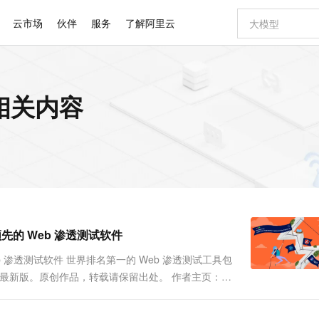
云市场
伙伴
服务
了解阿里云
AI 特惠
数据与 API
成为产品伙伴
企业增值服务
最佳实践
价格计算器
AI 场景体
基础软件
产品伙伴合
阿里云认证
市场活动
配置报价
大模型
的相关内容
自助选配和估算价格
步到位
智启 AI 普惠权益
产品生态集成认证中心
企业支持计划
云上春晚
域名与网站
Qwen Audio：打造专属 AI 语音助手
千问官方 MaaS 平台，为开发者和 Agent 而生，新用户赠送 1 亿 + tokens 额度
一句话生成原生
AI Coding
阿里云Maa
2026 阿里云
云服务器 E
为企业打
数据集
Windows
大模型认证
模型
NEW
NEW
格式还原
值低价云产品抢先购
至高享 1亿+免费 tokens，加速 Al 应用落地
提供智能易用的域名与建站服务
Qwen-Audio-3.0-Realtime 端到端实时语音角色扮演
输入一句话想法,
智能编程，一键
安全可靠、
产品生态伙伴
专家技术服务
云上奥运之旅
弹性计算合作
阿里云中企出
手机三要素
宝塔 Linux
全部认证
价格优势
开源旗舰模型
即刻拥有 DeepSeek-V4-Pro
阿里云 OPC 创新助力计划
千问大模型
一键部署幻兽
AI 电商营销
对象存储 O
大模型
产品生态伙伴工作台
企业增值服务台
云栖战略参考
云存储合作计
云栖大会
身份实名认证
CentOS
训练营
推动算力普惠，释放技术红利
最高返9万
真正可用的 1M 上下文,一次完成代码全链路开发
快速构建应用程序和网站，即刻迈出上云第一步
轻松解锁专属 DeepSeek-V4-Pro
至高百万元 Token 补贴，加速一人公司成长
多元化、高性能、安全可靠的大模型服务
一键购买专属
从图文生成到
云上的中国
数据库合作计
活动全景
短信
Docker
图片和
自进化智能体
5 分钟轻松部署专属 QwenPaw
Token Plan 模型订阅计划
数字证书管理服务（原SSL证书）
高效搭建 AI
AI 广告创作
无影云电脑
企业成长
NEW
HOT
信息公告
看见新力量
云网络合作计
OCR 文字识别
JAVA
越聪明
证享300元代金券
全托管，含MySQL、PostgreSQL、SQL Server、MariaDB多引擎
Qwen3.8-Max 首发尝鲜，限时加量 10 倍，夜间低至2折
实现全站HTTPS，呈现可信的WEB访问
从聊天伙伴进化为能主动干活的本地数字员工
图文、视频一
随时随地安
Kimi-K3
HappyHors
NEW
魔搭 Mode
loud
服务实践
官网公告
x64 - 领先的 Web 渗透测试软件
Kimi 最新旗舰模型，长程编程与推理利器
让文字生成流
金融模力时刻
Salesforce O
版
发票查验
全能环境
Claude Code + GStack 打造工程团队
千问办公，限时限量积分加倍
Qoder
低代码高效构
AI 建站
短信服务
型
NEW
作计划
计划
创新中心
魔搭 ModelSc
健康状态
理服务
让AI从“聊天伙伴”进化为能干活的“数字员工”
安装技能 GStack，拥有专属 AI 工程团队
你的AI工作搭子，覆盖日常办公高频场景
面向真实软件的智能体编程平台
0 代码专业建
4 - 领先的 Web 渗透测试软件 世界排名第一的 Web 渗透测试工具包
客户案例
天气预报查询
操作系统
Deepseek-v4-pro
HappyHors
态合作计划
pro-win/ 查看最新版。原创作品，转载请保留出处。 作者主页：
态智能体模型
旗舰 MoE 大模型，百万上下文与顶尖推理能力
图生视频，流
同享
万小智 AI 建站低至 15元/月
Qoder CN
AI 短剧/漫剧
云原生数据库 
快递物流查询
WordPress
成为服务伙
高校合作
点，立即开启云上创新
覆盖公网/内网、递归/权威、移动APP等全场景解析服务
送.CN域名，送备案服务码
基于千问大模型等，支持代码智能生成、研发智能问答
AI助力短剧
GLM-5.2
Wan2.7-T
Ubuntu