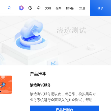
文档
备案
控制台
注册
登录
验
作计划
器
AI 活动
专业服务
服务伙伴合作计划
开发者社区
加入我们
产品动态
服务平台百炼
阿里云 OPC 创新助力计划
一站式生成采购清单，支持单品或批量购买
可编辑精美 PPT 文稿
S产品伙伴计划（繁花）
峰会
CS
造的大模型服务与应用开发平台
Agency Agents：拥有专属领域专家
AI 生产力先锋
Al MaaS 服务伙伴赋能合作
域名
博文
Careers
至高可申请百万元
Qwen3.8-Max 模型上线
 轻松生成专业的 PPT
开启高性价比 AI 编程新体验
弹性可伸缩的云计算服务
先锋实践拓展 AI 生产力的边界
多领域专家智能体,一键组建 AI 虚拟交付团队
Token 补贴，五大权
计划
海大会
伙伴信用分合作计划
商标
问答
社会招聘
益加速 OPC 成功
帕鲁游戏服务器
SS
HappyHorse 打造一站式影视创作平台
飞天发布时刻
HOT
Open Search 向量检索版支
划
备案
电子书
校园招聘
联机服务器，轻松开启游戏
视频创作，一键激活电商全链路生产力
稳定、安全、高性价比、高性能的云存储服务
所见，即是所愿
持视频检索 Pipeline 功能
可视化编排打通从文字构思到成片全链路闭环
更多支持
划
公司注册
镜像站
视频生成
语音识别与合成
 智能体与工作流应用
漫剧工坊：一站式动画创作平台
AI 实训营
应用身份服务 (IDaaS)
合作伙伴培训与认证
产品推荐
划
上云迁移
站生成，高效打造优质广告素材
全接入的云上超级电脑
通过阿里云百炼高效搭建AI应用,助力高效开发
快速生产连贯的高质量长漫剧
从基础到进阶，Agent 创客手把手教你
OpenClaw 管理能力上线
e-1.1-T2V
Qwen3-TTS-Flash
lScope
我要反馈
查询合作伙伴
畅细腻的高质量视频
离线语音合成大模型，多语言方言自适应，低延迟高稳定
n Alibaba Cloud ISV 合作
代维服务
建企业门户网站
10 分钟搭建微信、支付宝小程序
渗透测试服务
MaxCompute MaxFrame 提
创新加速
ope
登录合作伙伴管理后台
我要建议
站，无忧落地极速上线
以可视化方式快速构建移动和 PC 门户网站
国内短信简单易用，安全可靠，秒级触达，全球覆盖200+国家和地区。
高效部署网站，快速应用到小程序
供自动弹性内存功能
e-1.1-I2V
Cosyvoice-V3-Flash
渗透测试服务是以攻击者思维，模拟黑客对
安全
畅自然，细节丰富
高表现力语音合成大模型，语音克隆听感自然
我要投诉
PolarDB
业务系统进行全面深入的安全测试，帮助企
上云场景组合购
Milvus 弹性伸缩功能新增节
伴
漫剧创作，剧本、分镜、视频高效生成
100%兼容MySQL、PostgreSQL，兼容Oracle，支持集中和分布式
覆盖90%+业务场景，专享组合折扣价
点支持范围
业挖掘出正常业务流程中的安全缺陷和漏
2V
VPN
Fun-ASR
产品控制台