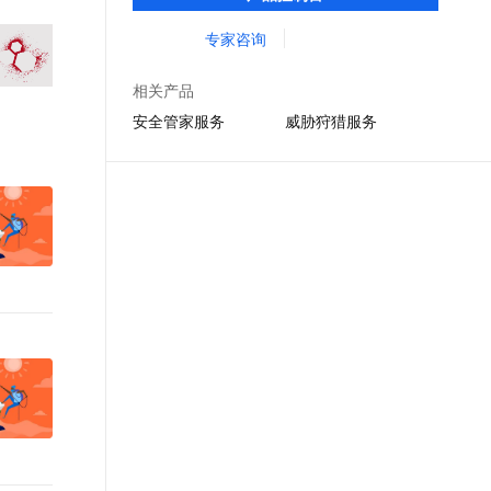
洞。 助力企业先于黑客发现安全风险，防患
文戏情感细腻自然，动作戏激烈拳拳到肉，实现更强表演能力
支持中英文自由切换，具备更强的噪声鲁棒性
ernetes 版 ACK
云聚AI 严选权益
AI 原生数据库服务发布
SSL 证书
于未然。
专家咨询
，一键激活高效办公新体验
理容器应用的 K8s 服务
精选AI产品，从模型到应用全链提效
Agent 数据网关
堡垒机
AI 用量加速计划
云原生数据库 PolarDB
相关产品
应用
防火墙
、识别商机，让客服更高效、服务更出色。
新老同享，达量后返
Agentic Database 发布
安全管家服务
威胁狩猎服务
千问办公
主机安全
NEW
的智能体编程平台
一站式AI生产力平台
AI 应用及服务市场
伶鹊
企业级人与Agent协作平台，接入和调度多个数字员工
智能客服平台，对话机器人、对话分析、智能外呼
AI 应用
大模型服务平台百炼 - 全妙
大模型
应用创作平台
多模态内容创作工具，已接入 DeepSeek
自然语言处理
数据标注
机器学习
息提取
与 AI 智能体进行实时音视频通话
从文本、图片、视频中提取结构化的属性信息
构建支持视频理解的 AI 音视频实时通话应用