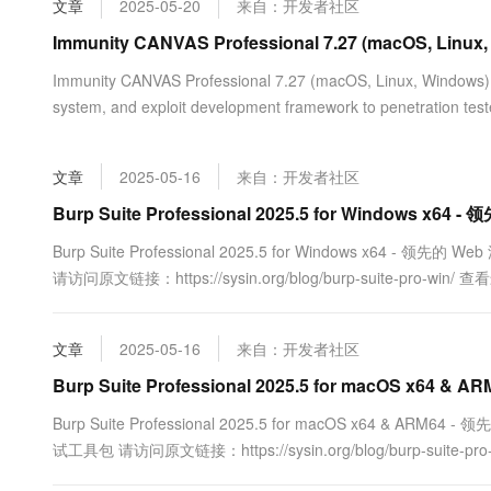
文章
2025-05-20
来自：开发者社区
大数据开发治理平台 Data
AI 产品 免费试用
网络
安全
云开发大赛
Tableau 订阅
Immunity CANVAS Professional 7.27 (macOS, 
1亿+ 大模型 tokens 和 
可观测
入门学习赛
中间件
AI空中课堂在线直播课
Immunity CANVAS Professional 7.27 (macOS, Linux, Win
云防火墙
140+云产品 免费试用
大模型服务
system, and exploit development framework to penetration
上云与迁云
云原生的云上边界网络安全
产品新客免费试用，最长1
数据库
http....
生态解决方案
千问AI平台-Token Plan
企业出海
大模型ACA认证体验
大数据计算
文章
2025-05-16
来自：开发者社区
助力企业全员 AI 认知与能
行业生态解决方案
政企业务
媒体服务
千问AI平台-模型体验
Burp Suite Professional 2025.5 for Windows x
开发者生态解决方案
在线体验全尺寸、多种模态
企业服务与云通信
Burp Suite Professional 2025.5 for Windows x64
AI 开发和 AI 应用解决
请访问原文链接：https://sysin.org/blog/burp-suite-
Happy 系列大模型
域名与网站
sysin.org Burp Suite Professional The .....
终端用户计算
文章
2025-05-16
来自：开发者社区
Serverless
Burp Suite Professional 2025.5 for macOS x64
大模型解决方案
Burp Suite Professional 2025.5 for macOS x64 & 
开发工具
快速部署 Dify，高效搭建 
试工具包 请访问原文链接：https://sysin.org/blog/burp-s
迁移与运维管理
者主页：sysin.org Burp Suite Profess.....