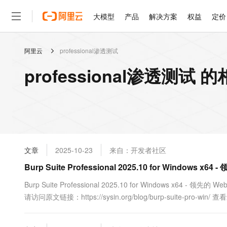
大模型
产品
解决方案
权益
定价
阿里云
professional渗透测试
大模型
产品
解决方案
权益
定价
云市场
伙伴
服务
了解阿里云
精选产品
精选解决方案
普惠上云
产品定价
精选商城
成为销售伙伴
售前咨询
为什么选择阿里云
千问AI平台
professional渗透测试 
了解云产品的定价详情
大模型服务平台百炼
睿译宝，AI翻译排版一
普惠上云 官方力荐
分销伙伴
在线服务
网站建设
什么是云计算
大
大模型服务与应用平台
上传文档即自动完成翻译和
云服务器38元/年起，超
咨询伙伴
多端小程序
技术领先
云上成本管理
售后服务
轻量应用服务器
GLM-5.2：长任务时代
官方推荐返现计划
大模型
精选产品
精选解决方案
Salesforce 国际版订阅
稳定可靠
管理和优化成本
推荐新用户得奖励，单订单
销售伙伴合作计划
自助服务
友盟天域
安全合规
人工智能与机器学习
AI
文本生成
云数据库 RDS
Hermes Agent，打造
云工开物
无影生态合作计划
在线服务
文章
2025-10-23
来自：开发者社区
观测云
分析师报告
自主进化，持久记忆，越用
高校专属算力普惠，学生认
计算
互联网应用开发
Qwen3.8-Max
HOT
Salesforce On Alibaba C
工单服务
Burp Suite Professional 2025.10 for Windows 
智能体时代全能旗舰模型
Tuya 物联网平台阿里云
研究报告与白皮书
人工智能平台 PAI
快速拥有专属 OpenClaw
大模
Consulting Partner 合
大数据
容器
免费试用
短信专区
一站式AI开发、训练和推
Burp Suite Professional 2025.10 for Windows x6
蓝凌 OA
Qwen3.7-Plus
AI 大模型销售与服务生
现代化应用
请访问原文链接：https://sysin.org/blog/burp-suite-
存储
天池大赛
能看、能想、能动手的多模
云解析DNS
解决方案免费试用 新老
电子合同
sysin.org Burp Suite Professional The.....
最高领取价值200元试用
安全
网络与CDN
AI 算法大赛
Qwen3-VL-Plus
畅捷通