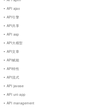
API ajax
API引擎
API共享
API asp
API大模型
API文章
API赋能
API特性
API流式
API javase
API uni-app
API management