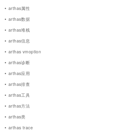
arthas属性
arthas数据
arthas堆栈
arthas信息
arthas vmoption
arthas诊断
arthas应用
arthas排查
arthas工具
arthas方法
arthas类
arthas trace