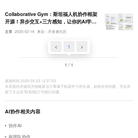
Collaborative Gym：斯坦福人机协作框架
开源！异步交互+三方感知，让你的AI学会
主动补位
文章
2025-02-16
来自：开发者社区
<
1
>
1 / 1
更新时间 2025-05-23 12:37:53
本页面内关键词为智能算法引擎基于机器学习所生成，如有任何问题，可在页
面下方点击"联系我们"与我们沟通。
AI协作相关内容
协作AI
AI团队协作