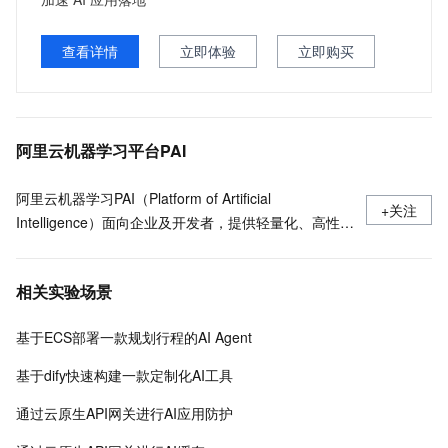
查看详情
立即体验
立即购买
阿里云机器学习平台PAI
阿里云机器学习PAI（Platform of Artificial
+关注
Intelligence）面向企业及开发者，提供轻量化、高性价
比的云原生机器学习平台，涵盖PAI-iTAG智能标注平
台、PAI-Designer（原Studio）可视化建模平台、PAI-
相关实验场景
DSW云原生交互式建模平台、PAI-DLC云原生AI基础平
台、PAI-EAS云原生弹性推理服务平台，支持千亿特
基于ECS部署一款规划行程的AI Agent
征、万亿样本规模加速训练，百余落地场景，全面提升
工程效率。
基于dify快速构建一款定制化AI工具
通过云原生API网关进行AI应用防护