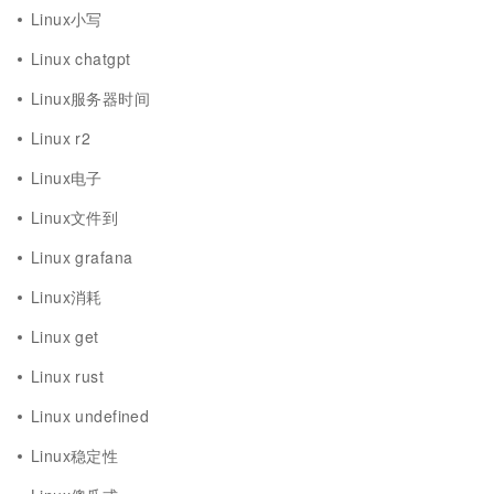
Linux小写
Linux chatgpt
Linux服务器时间
Linux r2
Linux电子
Linux文件到
Linux grafana
Linux消耗
Linux get
Linux rust
Linux undefined
Linux稳定性