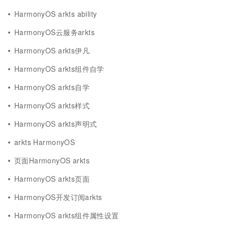
HarmonyOS arkts ability
HarmonyOS云服务arkts
HarmonyOS arkts伊凡
HarmonyOS arkts组件自学
HarmonyOS arkts自学
HarmonyOS arkts样式
HarmonyOS arkts声明式
arkts HarmonyOS
页面HarmonyOS arkts
HarmonyOS arkts页面
HarmonyOS开发订阅arkts
HarmonyOS arkts组件属性设置