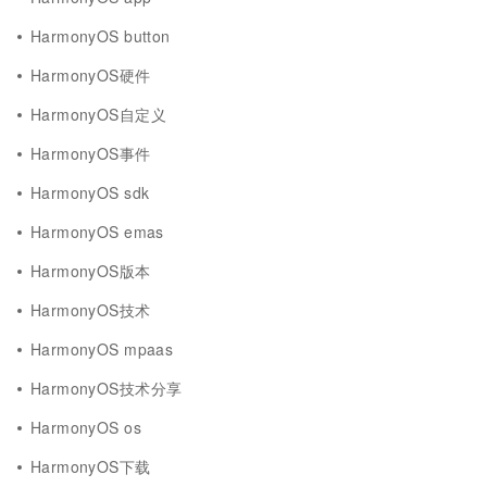
HarmonyOS button
HarmonyOS硬件
HarmonyOS自定义
HarmonyOS事件
HarmonyOS sdk
HarmonyOS emas
HarmonyOS版本
HarmonyOS技术
HarmonyOS mpaas
HarmonyOS技术分享
HarmonyOS os
HarmonyOS下载