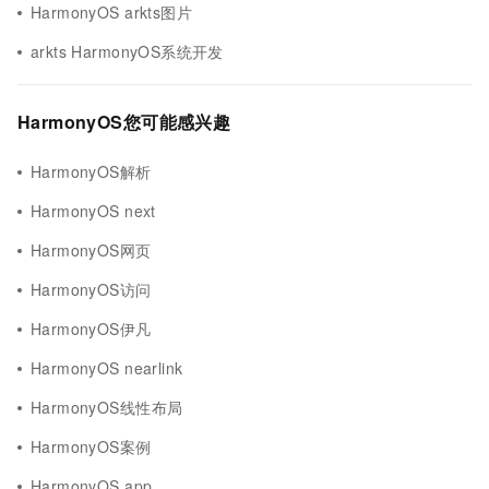
HarmonyOS arkts图片
arkts HarmonyOS系统开发
HarmonyOS您可能感兴趣
HarmonyOS解析
HarmonyOS next
HarmonyOS网页
HarmonyOS访问
HarmonyOS伊凡
HarmonyOS nearlink
HarmonyOS线性布局
HarmonyOS案例
HarmonyOS app