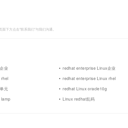
一个 AI 助手
超强辅助，Bol
即刻拥有 DeepSeek-R1 满血版
在企业官网、通讯软件中为客户提供 AI 客服
多种方案随心选，轻松解锁专属 DeepSeek
面下方点击"联系我们"与我们沟通。
ux企业
redhat enterprise Linux企业
 rhel
redhat enterprise Linux rhel
at单元
redhat Linux oracle10g
x lamp
Linux redhat乱码