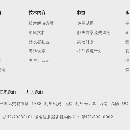
价
技术内容
权益
服
技术解决方案
免费试用
基
帮助文档
解决方案免费试用
企
开发者社区
高校计划
迁
天池大赛
推荐返现计划
官
器
阿里云认证
健
管理
信
联系我们
加入我们
巴国际交易市场
1688
阿里妈妈
飞猪
阿里云计算
万网
高德
UC
：
浙B2-20080101
域名注册服务机构许可：
浙D3-20210002