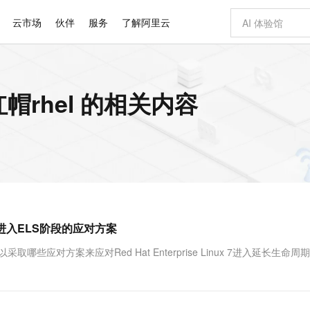
云市场
伙伴
服务
了解阿里云
AI 特惠
数据与 API
成为产品伙伴
企业增值服务
最佳实践
价格计算器
AI 场景体
基础软件
产品伙伴合
阿里云认证
市场活动
配置报价
大模型
nux红帽rhel 的相关内容
自助选配和估算价格
步到位
智启 AI 普惠权益
产品生态集成认证中心
企业支持计划
云上春晚
域名与网站
Qwen Audio：打造专属 AI 语音助手
千问官方 MaaS 平台，为开发者和 Agent 而生，新用户赠送 1 亿 + tokens 额度
一句话生成原生
AI Coding
阿里云Maa
2026 阿里云
云服务器 E
为企业打
数据集
Windows
大模型认证
模型
NEW
NEW
格式还原
值低价云产品抢先购
至高享 1亿+免费 tokens，加速 Al 应用落地
提供智能易用的域名与建站服务
Qwen-Audio-3.0-Realtime 端到端实时语音角色扮演
输入一句话想法,
智能编程，一键
安全可靠、
产品生态伙伴
专家技术服务
云上奥运之旅
弹性计算合作
阿里云中企出
手机三要素
宝塔 Linux
全部认证
价格优势
开源旗舰模型
即刻拥有 DeepSeek-V4-Pro
阿里云 OPC 创新助力计划
千问大模型
一键部署幻兽
AI 电商营销
对象存储 O
大模型
产品生态伙伴工作台
企业增值服务台
云栖战略参考
云存储合作计
云栖大会
身份实名认证
CentOS
训练营
推动算力普惠，释放技术红利
最高返9万
真正可用的 1M 上下文,一次完成代码全链路开发
快速构建应用程序和网站，即刻迈出上云第一步
轻松解锁专属 DeepSeek-V4-Pro
至高百万元 Token 补贴，加速一人公司成长
多元化、高性能、安全可靠的大模型服务
一键购买专属
从图文生成到
云上的中国
数据库合作计
活动全景
短信
Docker
图片和
自进化智能体
5 分钟轻松部署专属 QwenPaw
Token Plan 模型订阅计划
数字证书管理服务（原SSL证书）
高效搭建 AI
AI 广告创作
无影云电脑
企业成长
NEW
HOT
信息公告
看见新力量
云网络合作计
OCR 文字识别
JAVA
越聪明
证享300元代金券
全托管，含MySQL、PostgreSQL、SQL Server、MariaDB多引擎
Qwen3.8-Max 首发尝鲜，限时加量 10 倍，夜间低至2折
实现全站HTTPS，呈现可信的WEB访问
从聊天伙伴进化为能主动干活的本地数字员工
图文、视频一
随时随地安
Kimi-K3
HappyHors
NEW
魔搭 Mode
loud
服务实践
官网公告
EL 7进入ELS阶段的应对方案
Kimi 最新旗舰模型，长程编程与推理利器
让文字生成流
金融模力时刻
Salesforce O
版
发票查验
全能环境
Claude Code + GStack 打造工程团队
千问办公，限时限量积分加倍
Qoder
低代码高效构
AI 建站
短信服务
型
NEW
作计划
计划
创新中心
魔搭 ModelSc
健康状态
理服务
让AI从“聊天伙伴”进化为能干活的“数字员工”
安装技能 GStack，拥有专属 AI 工程团队
你的AI工作搭子，覆盖日常办公高频场景
面向真实软件的智能体编程平台
0 代码专业建
可以采取哪些应对方案来应对Red Hat Enterprise Linux 7进入延长生命
客户案例
天气预报查询
操作系统
Deepseek-v4-pro
HappyHors
态合作计划
态智能体模型
旗舰 MoE 大模型，百万上下文与顶尖推理能力
图生视频，流
同享
万小智 AI 建站低至 15元/月
Qoder CN
AI 短剧/漫剧
云原生数据库 
快递物流查询
WordPress
成为服务伙
高校合作
点，立即开启云上创新
覆盖公网/内网、递归/权威、移动APP等全场景解析服务
送.CN域名，送备案服务码
基于千问大模型等，支持代码智能生成、研发智能问答
AI助力短剧
GLM-5.2
Wan2.7-T
Ubuntu