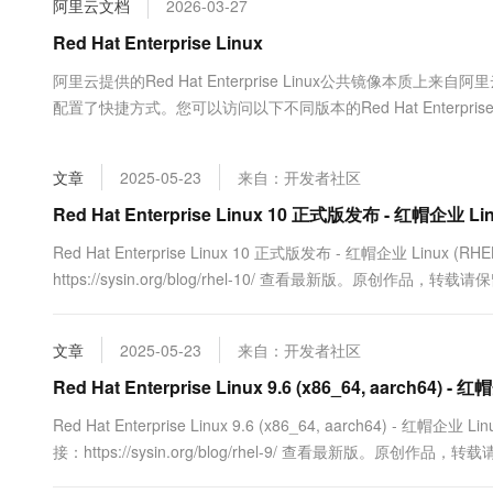
阿里云文档
2026-03-27
大数据开发治理平台 Data
AI 产品 免费试用
网络
安全
云开发大赛
Tableau 订阅
Red Hat Enterprise Linux
1亿+ 大模型 tokens 和 
可观测
入门学习赛
中间件
AI空中课堂在线直播课
阿里云提供的Red Hat Enterprise Linux公共镜像
云防火墙
140+云产品 免费试用
大模型服务
配置了快捷方式。您可以访问以下不同版本的Red Hat Enterp
上云与迁云
云原生的云上边界网络安全
产品新客免费试用，最长1
数据库
使用指南等信息）。
生态解决方案
千问AI平台-Token Plan
企业出海
大模型ACA认证体验
大数据计算
文章
2025-05-23
来自：开发者社区
助力企业全员 AI 认知与能
行业生态解决方案
政企业务
媒体服务
千问AI平台-模型体验
Red Hat Enterprise Linux 10 正式版发布 - 红帽企业 Lin
开发者生态解决方案
在线体验全尺寸、多种模态
企业服务与云通信
Red Hat Enterprise Linux 10 正式版发布 - 红帽企业 Linux (
AI 开发和 AI 应用解决
https://sysin.org/blog/rhel-10/ 查看最新版。原创作品，转载
Happy 系列大模型
域名与网站
Red Hat ...
终端用户计算
文章
2025-05-23
来自：开发者社区
Serverless
Red Hat Enterprise Linux 9.6 (x86_64, aarch64) - 
大模型解决方案
Red Hat Enterprise Linux 9.6 (x86_64, aarch64) - 红帽企
开发工具
快速部署 Dify，高效搭建 
接：https://sysin.org/blog/rhel-9/ 查看最新版。原创作品，
迁移与运维管理
红帽企业 Linux 9.6 新增功能 ...