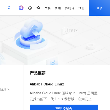
文档
备案
控制台
注册
登录
验
作计划
器
AI 活动
专业服务
服务伙伴合作计划
开发者社区
加入我们
产品动态
服务平台百炼
阿里云 OPC 创新助力计划
一站式生成采购清单，支持单品或批量购买
可编辑精美 PPT 文稿
S产品伙伴计划（繁花）
峰会
CS
造的大模型服务与应用开发平台
Agency Agents：拥有专属领域专家
AI 生产力先锋
Al MaaS 服务伙伴赋能合作
域名
博文
Careers
PolarDB Agentic Database
至高可申请百万元
 轻松生成专业的 PPT
开启高性价比 AI 编程新体验
弹性可伸缩的云计算服务
先锋实践拓展 AI 生产力的边界
发布
多领域专家智能体,一键组建 AI 虚拟交付团队
Token 补贴，五大权
计划
海大会
伙伴信用分合作计划
商标
问答
社会招聘
益加速 OPC 成功
帕鲁游戏服务器
SS
HappyHorse 打造一站式影视创作平台
飞天发布时刻
HOT
秒悟 Meoo CLI 支持一键部
划
备案
电子书
校园招聘
联机服务器，轻松开启游戏
视频创作，一键激活电商全链路生产力
稳定、安全、高性价比、高性能的云存储服务
所见，即是所愿
署项目至阿里云账号
可视化编排打通从文字构思到成片全链路闭环
更多支持
划
公司注册
镜像站
视频生成
语音识别与合成
 智能体与工作流应用
漫剧工坊：一站式动画创作平台
AI 实训营
Flink OSS 支持
合作伙伴培训与认证
产品推荐
划
上云迁移
站生成，高效打造优质广告素材
全接入的云上超级电脑
通过阿里云百炼高效搭建AI应用,助力高效开发
快速生产连贯的高质量长漫剧
从基础到进阶，Agent 创客手把手教你
AssumeRole 角色自定义
e-1.1-T2V
Qwen3-TTS-Flash
lScope
我要反馈
查询合作伙伴
畅细腻的高质量视频
离线语音合成大模型，多语言方言自适应，低延迟高稳定
n Alibaba Cloud ISV 合作
代维服务
建企业门户网站
10 分钟搭建微信、支付宝小程序
Alibaba Cloud Linux
百炼 Qwen3.7-Flash 系列模
创新加速
ope
登录合作伙伴管理后台
我要建议
站，无忧落地极速上线
以可视化方式快速构建移动和 PC 门户网站
国内短信简单易用，安全可靠，秒级触达，全球覆盖200+国家和地区。
高效部署网站，快速应用到小程序
型发布
周期阶段的
e-1.1-I2V
Cosyvoice-V3-Flash
Alibaba Cloud Linux (原Aliyun Linux) 是阿里
安全
畅自然，细节丰富
高表现力语音合成大模型，语音克隆听感自然
我要投诉
PolarDB
云推出的下一代 Linux 发行版，它为云上应
上云场景组合购
伴
Qoder CN V1.7.0 发布
漫剧创作，剧本、分镜、视频高效生成
100%兼容MySQL、PostgreSQL，兼容Oracle，支持集中和分布式
覆盖90%+业务场景，专享组合折扣价
用程序环境提供 Linux 社区的最新增强功
2V
VPN
Fun-ASR
产品控制台