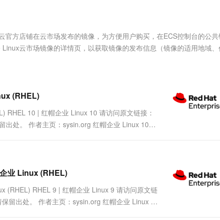
服务生态伙伴
视觉 Coding、空间感知、多模态思考等全面升级
1M上下文，专为长程任务能力而生
云工开物
企业应用
Works
Night Plan 支持 Qwen 3.8-Max
云原生大数据计算服务 MaxCompute
AI 办公
容器服务 Kub
NEW
Red Hat
30+ 款产品免费体验
Data Agent 驱动的一站式 Data+AI 开发治理平台
夜间 5 折，Qwen/Meoo/TokenPlan 客户专享
面向分析的企业级SaaS模式云数据仓库
AI智能应用
提供一站式管
科研合作
ERP
堂（旗舰版）
SUSE
本质上来自阿里云官方店铺在云市场发布的镜像，为方便用户购买，在ECS控制台的公
智能客服
AI 应用构建
大模型原生
CRM
rise Linux云市场镜像的详情页，以获取镜像的发布信息（镜像的适用地域
防护产品
2个月
自动承接线索
建站小程序
Qoder
大模型服务平台百炼-应用模版
OA 办公系统
HOT
NEW
面向真实软件
个人版上线、团队版降价；千问3.8-Max首发发尝鲜
丰富多元化的应用模版和解决方案
力提升
财税管理
模板建站
万有无界
大模型服务平台百炼-智能体
ux (RHEL)
400电话
定制建站
的模型效果
灵活可视化地构建企业级 Agent
RHEL) RHEL 10 | 红帽企业 Linux 10 请访问原文链接：
方案
广告营销
模板小程序
请保留出处。 作者主页：sysin.org 红帽企业 Linux 10
秒悟
人工智能平台 PAI
定制小程序
云端极速 AI 
新一代 AI 视频生成模型，深度适配广告营销等场景
AI Native 的算法工程平台，一站式完成建模、训练、推理服务部署
APP 开发
建站系统
红帽企业 Linux (RHEL)
业 Linux (RHEL) RHEL 9 | 红帽企业 Linux 9 请访问原文链
AI 应用
10分钟微调：让0.6B模型媲美235B模
多模态数据信
转载请保留出处。 作者主页：sysin.org 红帽企业 Linux 9
型
依托云原生高可用架构,实现Dify私有化部署
用1%尺寸在特定领域达到大模型90%以上效果