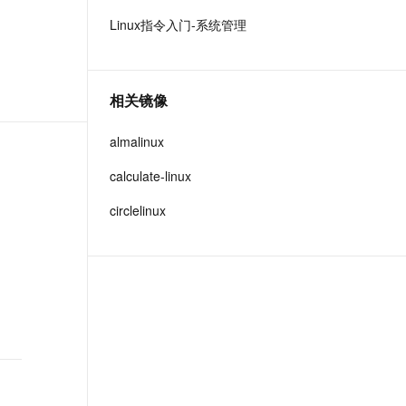
t.diy 一步搞定创意建站
构建大模型应用的安全防护体系
Linux指令入门-系统管理
通过自然语言交互简化开发流程,全栈开发支持
通过阿里云安全产品对 AI 应用进行安全防护
相关镜像
almalinux
calculate-linux
circlelinux