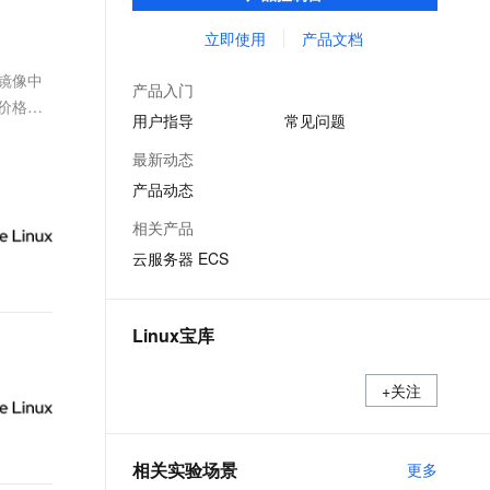
能，在提供云上最佳用户体验的同时，也针
文戏情感细腻自然，动作戏激烈拳拳到肉，实现更强表演能力
支持中英文自由切换，具备更强的噪声鲁棒性
ernetes 版 ACK
云聚AI 严选权益
云安全中心 AI BAS 智能自动
SSL 证书
对阿里云基础设施做了深度的优化。
立即使用
产品文档
，一键激活高效办公新体验
理容器应用的 K8s 服务
精选AI产品，从模型到应用全链提效
化模拟渗透攻击产品发布
堡垒机
共镜像中
AI 用量加速计划
DataWorks ChatBI 会话支持
产品入门
应用
防火墙
、价格和
、识别商机，让客服更高效、服务更出色。
新老同享，达量后返
上传临时文件分析
用户指导
常见问题
千问办公
主机安全
NEW
最新动态
的智能体编程平台
一站式AI生产力平台
产品动态
AI 应用及服务市场
伶鹊
相关产品
企业级人与Agent协作平台，接入和调度多个数字员工
智能客服平台，对话机器人、对话分析、智能外呼
AI 应用
云服务器 ECS
大模型服务平台百炼 - 全妙
大模型
应用创作平台
多模态内容创作工具，已接入 DeepSeek
自然语言处理
Linux宝库
数据标注
+关注
机器学习
息提取
与 AI 智能体进行实时音视频通话
从文本、图片、视频中提取结构化的属性信息
构建支持视频理解的 AI 音视频实时通话应用
相关实验场景
更多