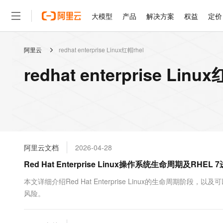
大模型
产品
解决方案
权益
定价
阿里云
redhat enterprise Linux红帽rhel
大模型
产品
解决方案
权益
定价
云市场
伙伴
服务
了解阿里云
精选产品
精选解决方案
普惠上云
产品定价
精选商城
成为销售伙伴
售前咨询
为什么选择阿里云
千问AI平台
redhat enterprise Li
了解云产品的定价详情
大模型服务平台百炼
睿译宝，AI翻译排版一
普惠上云 官方力荐
分销伙伴
在线服务
网站建设
什么是云计算
大
大模型服务与应用平台
上传文档即自动完成翻译和
云服务器38元/年起，超
咨询伙伴
多端小程序
技术领先
云上成本管理
售后服务
轻量应用服务器
GLM-5.2：长任务时代
官方推荐返现计划
大模型
精选产品
精选解决方案
Salesforce 国际版订阅
稳定可靠
管理和优化成本
推荐新用户得奖励，单订单
销售伙伴合作计划
自助服务
友盟天域
安全合规
人工智能与机器学习
AI
文本生成
云数据库 RDS
Hermes Agent，打造
云工开物
无影生态合作计划
在线服务
阿里云文档
2026-04-28
观测云
分析师报告
自主进化，持久记忆，越用
高校专属算力普惠，学生认
计算
互联网应用开发
Qwen3.8-Max
HOT
Salesforce On Alibaba C
工单服务
Red Hat Enterprise Linux操作系统生命周期及RH
智能体时代全能旗舰模型
Tuya 物联网平台阿里云
研究报告与白皮书
人工智能平台 PAI
快速拥有专属 OpenClaw
大模
Consulting Partner 合
大数据
容器
免费试用
短信专区
一站式AI开发、训练和推
本文详细介绍Red Hat Enterprise Linux的生命周期阶段，以及
蓝凌 OA
Qwen3.7-Plus
AI 大模型销售与服务生
现代化应用
风险。
存储
天池大赛
能看、能想、能动手的多模
云解析DNS
解决方案免费试用 新老
电子合同
最高领取价值200元试用
安全
网络与CDN
AI 算法大赛
Qwen3-VL-Plus
畅捷通