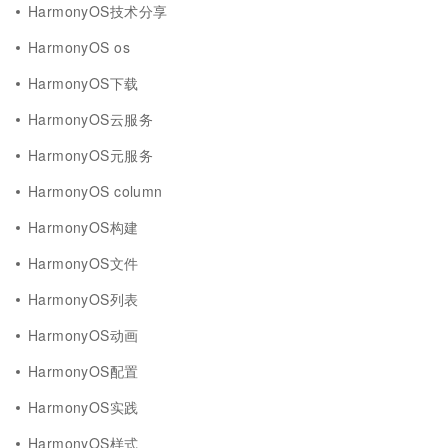
HarmonyOS技术分享
HarmonyOS os
HarmonyOS下载
HarmonyOS云服务
HarmonyOS元服务
HarmonyOS column
HarmonyOS构建
HarmonyOS文件
HarmonyOS列表
HarmonyOS动画
HarmonyOS配置
HarmonyOS实践
HarmonyOS样式