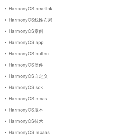
HarmonyOS nearlink
HarmonyOS线性布局
HarmonyOS案例
HarmonyOS app
HarmonyOS button
HarmonyOS硬件
HarmonyOS自定义
HarmonyOS sdk
HarmonyOS emas
HarmonyOS版本
HarmonyOS技术
HarmonyOS mpaas