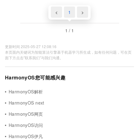
置-gradle-agp-ndkVersion模拟器运行真
机测试环境-本地环境搭建-如何快速搭建
<
1
>
android本地运行环境-优雅草卓伊凡-很多
人在这步就被难倒了
1 / 1
更新时间 2025-05-27 12:08:16
本页面内关键词为智能算法引擎基于机器学习所生成，如有任何问题，可在页
面下方点击"联系我们"与我们沟通。
HarmonyOS您可能感兴趣
HarmonyOS解析
HarmonyOS next
HarmonyOS网页
HarmonyOS访问
HarmonyOS伊凡