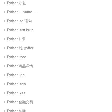
Python方包
Python__name__
Python sql语句
Python attribute
Python引擎
Python剑指offer
Python tree
Python商品详情
Python ipc
Python aes
Python xss
Python金融交易
Python车牌