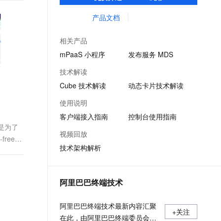
客户提升研发效率的同时，追求轻量、流畅
文戏情感细腻自然，动作戏激烈拳拳到肉，实现更强表演能力
支持中英文自由切换，具备更强的噪声鲁棒性
ernetes 版 ACK
云聚AI 严选权益
AI 原生数据库服务发布
SSL 证书
的 App 性能体验。
产品文档
，一键激活高效办公新体验
理容器应用的 K8s 服务
精选AI产品，从模型到应用全链提效
Agent 数据网关
堡垒机
AI 用量加速计划
云原生数据库 PolarDB
相关产品
应用
防火墙
、识别商机，让客服更高效、服务更出色。
新老同享，达量后返
Agentic Database 发布
mPaaS 小程序
发布服务 MDS
千问办公
主机安全
NEW
技术解读
的智能体编程平台
一站式AI生产力平台
Cube 技术解读
动态卡片技术解读
AI 应用及服务市场
伶鹊
使用说明
企业级人与Agent协作平台，接入和调度多个数字员工
智能客服平台，对话机器人、对话分析、智能外呼
AI 应用
客户端接入指南
控制台使用指南
大模型服务平台百炼 - 全妙
器是为了
大模型
视频回放
应用创作平台
多模态内容创作工具，已接入 DeepSeek
ree，
技术架构解析
自然语言处理
数据标注
阿里巴巴终端技术
机器学习
息提取
与 AI 智能体进行实时音视频通话
阿里巴巴终端技术最新内容汇聚
从文本、图片、视频中提取结构化的属性信息
构建支持视频理解的 AI 音视频实时通话应用
+关注
在此，由阿里巴巴终端委员会官