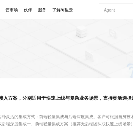
云市场
伙伴
服务
了解阿里云
AI 特惠
数据与 API
成为产品伙伴
企业增值服务
最佳实践
价格计算器
AI 场景体
基础软件
产品伙伴合
阿里云认证
市场活动
配置报价
大模型
自助选配和估算价格
新方式
睿译宝，AI翻译排版一步到位
智启 AI 普惠权益
产品生态集成认证中心
企业支持计划
云上春晚
域名与网站
千问官方 MaaS 平台，为开发者和 Agent 而生，新用户赠送 1 亿 + tokens 额度
Qwen Aud
AI Coding
阿里云Maa
2026 阿里云
云服务器 E
为企业打
数据集
Windows
大模型认证
模型
NEW
NEW
交付可用成果
值低价云产品抢先购
上传文档即自动完成翻译和格式还原
至高享 1亿+免费 tokens，加速 Al 应用落地
提供智能易用的域名与建站服务
智能编程，一键
安全可靠、
产品生态伙伴
专家技术服务
云上奥运之旅
弹性计算合作
阿里云中企出
手机三要素
宝塔 Linux
全部认证
价格优势
有专属领域专家
GLM-5.2：长任务时代开源旗舰模型
阿里云 OPC 创新助力计划
千问大模型
即刻拥有 DeepS
AI 电商营销
对象存储 O
大模型
产品生态伙伴工作台
企业增值服务台
云栖战略参考
云存储合作计
云栖大会
身份实名认证
CentOS
训练营
推动算力普惠，释放技术红利
最高返9万
多领域专家智能体,一键组建 AI 虚拟交付团队
快速构建应用程序和网站，即刻迈出上云第一步
至高百万元 Token 补贴，加速一人公司成长
多元化、高性能、安全可靠的大模型服务
真正可用的 1M 上下文,一次完成代码全链路开发
轻松解锁专属 Dee
从图文生成到
云上的中国
数据库合作计
活动全景
短信
Docker
图片和
站式影视创作平台
Hermes Agent，打造自进化智能体
Token Plan 模型订阅计划
数字证书管理服务（原SSL证书）
5 分钟轻松部署
AI 广告创作
无影云电脑
企业成长
NEW
信息公告
看见新力量
云网络合作计
OCR 文字识别
JAVA
证享300元代金券
可视化编排打通从文字构思到成片全链路闭环
全托管，含MySQL、PostgreSQL、SQL Server、MariaDB多引擎
自主进化，持久记忆，越用越聪明
Qwen3.8-Max 首发尝鲜，限时加量 10 倍，夜间低至2折
实现全站HTTPS，呈现可信的WEB访问
图文、视频一
随时随地安
Kimi-K3
HappyHors
NEW
魔搭 Mode
loud
服务实践
官网公告
I接入方案，分别适用于快速上线与复杂业务场景，支持灵活选择
Kimi 最新旗舰模型，长程编程与推理利器
让文字生成流
金融模力时刻
Salesforce O
版
发票查验
全能环境
Claude Code + GStack 打造工程团队
千问办公，限时限量积分加倍
Qoder
低代码高效构
AI 建站
短信服务
型
NEW
作计划
计划
创新中心
魔搭 ModelSc
健康状态
理服务
让AI从“聊天伙伴”进化为能干活的“数字员工”
安装技能 GStack，拥有专属 AI 工程团队
你的AI工作搭子，覆盖日常办公高频场景
面向真实软件的智能体编程平台
0 代码专业建
客户案例
天气预报查询
操作系统
Deepseek-v4-pro
HappyHors
态合作计划
两种灵活的集成方式：前端轻量集成与后端深度集成。客户可根据自身技
态智能体模型
旗舰 MoE 大模型，百万上下文与顶尖推理能力
图生视频，流
同享
万小智 AI 建站低至 15元/月
Qoder CN
AI 短剧/漫剧
云原生数据库 
快递物流查询
WordPress
成为服务伙
高校合作
成后端深度集成一、前端轻量集成方案（推荐无后端团队或快速上线场景
点，立即开启云上创新
覆盖公网/内网、递归/权威、移动APP等全场景解析服务
送.CN域名，送备案服务码
基于千问大模型等，支持代码智能生成、研发智能问答
AI助力短剧
GLM-5.2
Wan2.7-T
Ubuntu