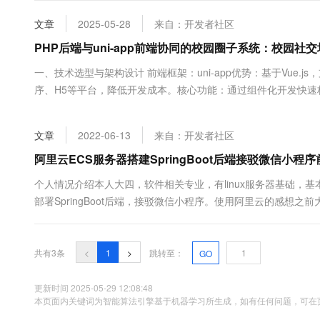
大数据开发治理平台 Data
AI 产品 免费试用
网络
安全
云开发大赛
Tableau 订阅
文章
2025-05-28
来自：开发者社区
1亿+ 大模型 tokens 和 
可观测
入门学习赛
中间件
PHP后端与uni-app前端协同的校园圈子系统：校园社
AI空中课堂在线直播课
云防火墙
140+云产品 免费试用
大模型服务
上云与迁云
一、技术选型与架构设计 前端框架：uni-app优势：基于Vue.js
云原生的云上边界网络安全
产品新客免费试用，最长1
数据库
生态解决方案
序、H5等平台，降低开发成本。核心功能：通过组件化开发快速构建UI
千问AI平台-Token Plan
企业出海
大模型ACA认证体验
大数据计算
WebSocket实现实时聊天。后端框架&#...
助力企业全员 AI 认知与能
行业生态解决方案
政企业务
媒体服务
文章
2022-06-13
来自：开发者社区
千问AI平台-模型体验
开发者生态解决方案
在线体验全尺寸、多种模态
阿里云ECS服务器搭建SpringBoot后端接驳微信小程
企业服务与云通信
AI 开发和 AI 应用解决
Happy 系列大模型
个人情况介绍本人大四，软件相关专业，有linux服务器基础，基本
域名与网站
部署SpringBoot后端，接驳微信小程序。使用阿里云的感想之前大
基本不需要代码知识，和matlab相比，操作简单，提供可视化界面
终端用户计算
Serverless
大模型解决方案
共有3条
<
1
>
跳转至：
GO
开发工具
快速部署 Dify，高效搭建 
更新时间 2025-05-29 12:08:48
本页面内关键词为智能算法引擎基于机器学习所生成，如有任何问题，可在页
迁移与运维管理