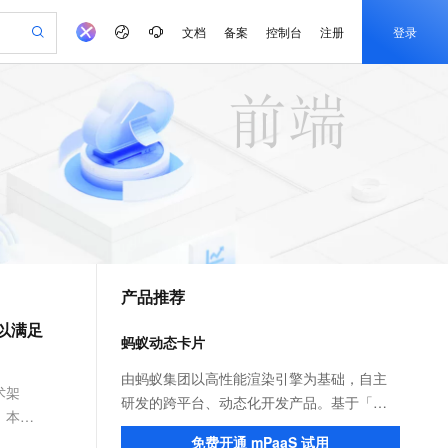
文档
备案
控制台
注册
登录
验
作计划
器
AI 活动
专业服务
服务伙伴合作计划
开发者社区
加入我们
产品动态
服务平台百炼
阿里云 OPC 创新助力计划
一站式生成采购清单，支持单品或批量购买
io：打造专属 AI 语音助手
S产品伙伴计划（繁花）
峰会
CS
造的大模型服务与应用开发平台
一句话生成原生可编辑精美 PPT 文稿
AI 生产力先锋
Al MaaS 服务伙伴赋能合作
域名
博文
Careers
至高可申请百万元
Qwen3.8-Max 模型上线
开启高性价比 AI 编程新体验
弹性可伸缩的云计算服务
Qwen-Audio-3.0-Realtime 端到端实时语音角色扮演
输入一句话想法, 轻松生成专业的 PPT
先锋实践拓展 AI 生产力的边界
Token 补贴，五大权
计划
海大会
伙伴信用分合作计划
商标
问答
社会招聘
益加速 OPC 成功
eek-V4-Pro
SS
一键部署幻兽帕鲁游戏服务器
飞天发布时刻
HOT
Open Search 向量检索版支
划
备案
电子书
校园招聘
pSeek-V4-Pro
视频创作，一键激活电商全链路生产力
稳定、安全、高性价比、高性能的云存储服务
一键购买专属联机服务器，轻松开启游戏
所见，即是所愿
持视频检索 Pipeline 功能
更多支持
划
公司注册
镜像站
视频生成
语音识别与合成
专属 QwenPaw
漫剧工坊：一站式动画创作平台
AI 实训营
HOT
应用身份服务 (IDaaS)
合作伙伴培训与认证
产品推荐
划
上云迁移
站生成，高效打造优质广告素材
全接入的云上超级电脑
从聊天伙伴进化为能主动干活的本地数字员工
快速生产连贯的高质量长漫剧
从基础到进阶，Agent 创客手把手教你
OpenClaw 管理能力上线
e-1.1-T2V
Qwen3-TTS-Flash
lScope
我要反馈
查询合作伙伴
以满足
畅细腻的高质量视频
离线语音合成大模型，多语言方言自适应，低延迟高稳定
n Alibaba Cloud ISV 合作
代维服务
建企业门户网站
10 分钟搭建微信、支付宝小程序
蚂蚁动态卡片
MaxCompute MaxFrame 提
创新加速
ope
登录合作伙伴管理后台
我要建议
站，无忧落地极速上线
以可视化方式快速构建移动和 PC 门户网站
国内短信简单易用，安全可靠，秒级触达，全球覆盖200+国家和地区。
高效部署网站，快速应用到小程序
供自动弹性内存功能
e-1.1-I2V
Cosyvoice-V3-Flash
由蚂蚁集团以高性能渲染引擎为基础，自主
安全
术架
畅自然，细节丰富
高表现力语音合成大模型，语音克隆听感自然
我要投诉
PolarDB
研发的跨平台、动态化开发产品。基于「支
上云场景组合购
Milvus 弹性伸缩功能新增节
伴
）本方
漫剧创作，剧本、分镜、视频高效生成
100%兼容MySQL、PostgreSQL，兼容Oracle，支持集中和分布式
覆盖90%+业务场景，专享组合折扣价
点支持范围
付宝」App 页面内的区域动态化技术，帮助
2V
VPN
Fun-ASR
免费开通 mPaaS 试用