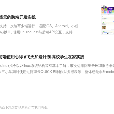
服务生态伙伴
视觉 Coding、空间感知、多模态思考等全面升级
1M上下文，专为长程任务能力而生
云工开物
企业应用
Works
Night Plan 支持 Qwen 3.8-Max
云原生大数据计算服务 MaxCompute
AI 办公
容器服务 Kub
NEW
Red Hat
30+ 款产品免费体验
Data Agent 驱动的一站式 Data+AI 开发治理平台
夜间 5 折，Qwen/Meoo/TokenPlan 客户专享
面向分析的企业级SaaS模式云数据仓库
AI智能应用
提供一站式管
科研合作
ERP
交场景的跨端开发实践
堂（旗舰版）
SUSE
智能客服
AI 应用构建
大模型原生
CRM
，支持一次编写多端运行，适配iOS、Android、小程
防护产品
2个月
自动承接线索
建站小程序
，使用uni.request与后端API交互，支持
Qoder
大模型服务平台百炼-应用模版
OA 办公系统
HOT
NEW
面向真实软件
个人版上线、团队版降价；千问3.8-Max首发发尝鲜
丰富多元化的应用模版和解决方案
力提升
财税管理
模板建站
万有无界
大模型服务平台百炼-智能体
400电话
定制建站
的模型效果
灵活可视化地构建企业级 Agent
序前端使用心得 #飞天加速计划·高校学生在家实践
方案
广告营销
模板小程序
秒悟
人工智能平台 PAI
linux指令以及linux系统结构等有基本了解，该次运用阿里云ECS服务
定制小程序
云端极速 AI 
新一代 AI 视频生成模型，深度适配广告营销等场景
AI Native 的算法工程平台，一站式完成建模、训练、推理服务部署
三小学期时使用过阿里云QUICK BI制作财务报表等，整体感觉非常code-f
和操作指引。这次选择阿里云ECS服....
APP 开发
建站系统
AI 应用
10分钟微调：让0.6B模型媲美235B模
多模态数据信
型
依托云原生高可用架构,实现Dify私有化部署
面下方点击"联系我们"与我们沟通。
用1%尺寸在特定领域达到大模型90%以上效果