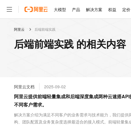
大模型
产品
解决方案
权益
定价
阿里云
后端前端实践
大模型
产品
解决方案
权益
定价
云市场
伙伴
服务
了解阿里云
精选产品
精选解决方案
普惠上云
产品定价
精选商城
成为销售伙伴
售前咨询
为什么选择阿里云
千问AI平台
后端前端实践 的相关内容
了解云产品的定价详情
大模型服务平台百炼
千问办公，解锁你的工作
普惠上云 官方力荐
分销伙伴
在线服务
网站建设
什么是云计算
大
大模型服务与应用平台
企业级Agent产品，直接
云服务器38元/年起，超
咨询伙伴
多端小程序
技术领先
云上成本管理
售后服务
轻量应用服务器
Agency Agents：拥
官方推荐返现计划
大模型
精选产品
精选解决方案
Salesforce 国际版订阅
稳定可靠
管理和优化成本
推荐新用户得奖励，单订单
销售伙伴合作计划
自助服务
友盟天域
安全合规
人工智能与机器学习
AI
文本生成
云数据库 RDS
HappyHorse 打造一
云工开物
无影生态合作计划
在线服务
阿里云文档
2025-09-02
观测云
分析师报告
高校专属算力普惠，学生认
计算
互联网应用开发
Qwen3.8-Max
HOT
Salesforce On Alibaba C
工单服务
阿里云提供前端轻量集成和后端深度集成两种云速搭AP
智能体时代全能旗舰模型
Tuya 物联网平台阿里云
研究报告与白皮书
人工智能平台 PAI
快速拥有专属 OpenClaw
大模
Consulting Partner 合
大数据
容器
不同客户需求。
免费试用
短信专区
一站式AI开发、训练和推
蓝凌 OA
Qwen3.7-Plus
AI 大模型销售与服务生
现代化应用
存储
天池大赛
解决方案介绍为满足不同客户的业务需求与技术能力，我们提供
能看、能想、能动手的多模
云解析DNS
解决方案免费试用 新老
电子合同
构、团队配置及业务复杂度选择最适合的接入模式。前端轻量集
最高领取价值200元试用
安全
网络与CDN
AI 算法大赛
Qwen3-VL-Plus
案采用纯前端 JavaScript 技术栈，直接调...
畅捷通