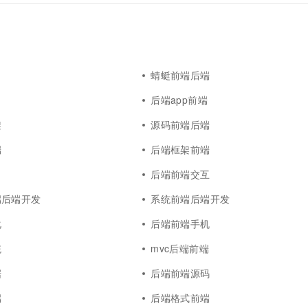
一个 AI 助手
超强辅助，Bol
即刻拥有 DeepSeek-R1 满血版
在企业官网、通讯软件中为客户提供 AI 客服
多种方案随心选，轻松解锁专属 DeepSeek
蜻蜓前端后端
后端app前端
架
源码前端后端
端
后端框架前端
后端前端交互
端后端开发
系统前端后端开发
化
后端前端手机
统
mvc后端前端
据
后端前端源码
端
后端格式前端