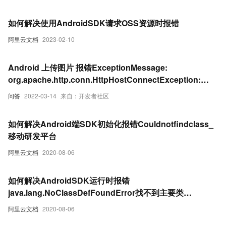
如何解决使用AndroidSDK请求OSS资源时报错
阿里云文档
2023-02-10
Android 上传图片 报错ExceptionMessage:
org.apache.http.conn.HttpHostConnectException:
Connection to http://192.168.1.109:8888 refused
问答
2022-03-14
来自：开发者社区
如何解决Android端SDK初始化报错Couldnotfindclass_
移动研发平台
阿里云文档
2020-08-06
如何解决AndroidSDK运行时报错
java.lang.NoClassDefFoundError找不到主要类
PushServiceFactory
阿里云文档
2020-08-06