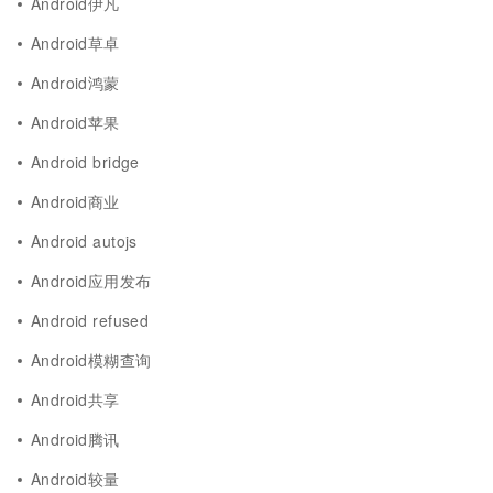
Android伊凡
Android草卓
Android鸿蒙
Android苹果
Android bridge
Android商业
Android autojs
Android应用发布
Android refused
Android模糊查询
Android共享
Android腾讯
Android较量