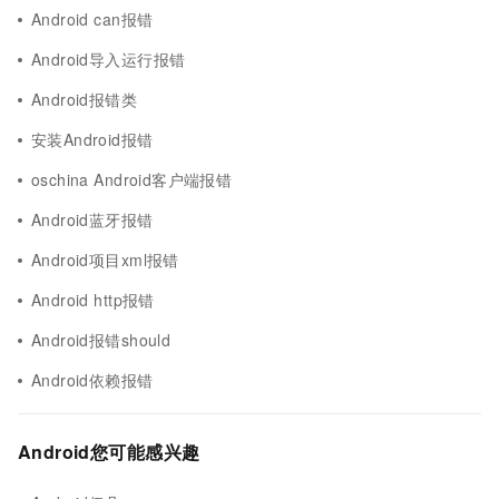
Android can报错
Android导入运行报错
Android报错类
安装Android报错
oschina Android客户端报错
Android蓝牙报错
Android项目xml报错
Android http报错
Android报错should
Android依赖报错
Android您可能感兴趣