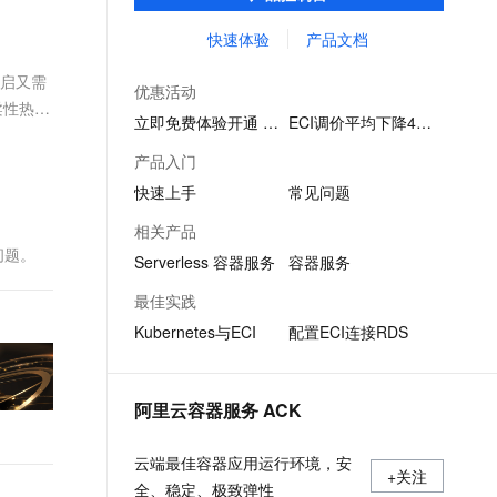
要提供打包好的镜像，即可运行容器，并仅
文戏情感细腻自然，动作戏激烈拳拳到肉，实现更强表演能力
支持中英文自由切换，具备更强的噪声鲁棒性
ernetes 版 ACK
云聚AI 严选权益
AI 原生数据库服务发布
SSL 证书
为容器实际运行消耗的资源付费。
快速体验
产品文档
，一键激活高效办公新体验
理容器应用的 K8s 服务
精选AI产品，从模型到应用全链提效
Agent 数据网关
堡垒机
重启又需
AI 用量加速计划
云原生数据库 PolarDB
优惠活动
应用
防火墙
柔性热变
、识别商机，让客服更高效、服务更出色。
新老同享，达量后返
Agentic Database 发布
立即免费体验开通 ECI
ECI调价平均下降46%
千问办公
主机安全
NEW
产品入门
的智能体编程平台
一站式AI生产力平台
快速上手
常见问题
AI 应用及服务市场
伶鹊
相关产品
企业级人与Agent协作平台，接入和调度多个数字员工
智能客服平台，对话机器人、对话分析、智能外呼
问题。
AI 应用
Serverless 容器服务
容器服务
大模型服务平台百炼 - 全妙
大模型
最佳实践
应用创作平台
多模态内容创作工具，已接入 DeepSeek
Kubernetes与ECI
配置ECI连接RDS
自然语言处理
数据标注
阿里云容器服务 ACK
机器学习
息提取
与 AI 智能体进行实时音视频通话
云端最佳容器应用运行环境，安
从文本、图片、视频中提取结构化的属性信息
构建支持视频理解的 AI 音视频实时通话应用
+关注
全、稳定、极致弹性