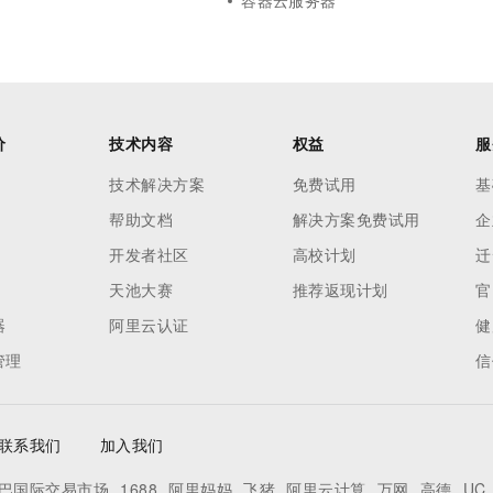
容器云服务器
价
技术内容
权益
服
技术解决方案
免费试用
基
帮助文档
解决方案免费试用
企
开发者社区
高校计划
迁
天池大赛
推荐返现计划
官
器
阿里云认证
健
管理
信
联系我们
加入我们
巴国际交易市场
1688
阿里妈妈
飞猪
阿里云计算
万网
高德
UC