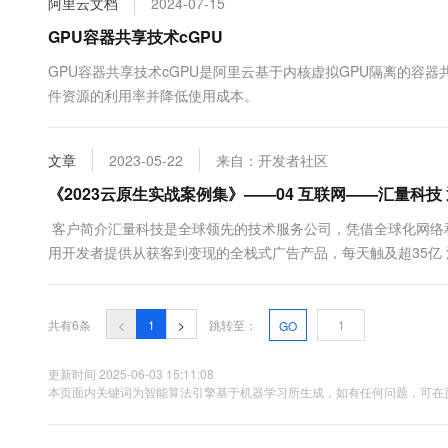
阿里云文档
2024-07-15
10 分钟在聊天系统中增加
专有云
GPU容器共享技术cGPU
GPU容器共享技术cGPU是阿里云基于内核虚拟GPU隔离的容
件资源的利用率并降低使用成本。
文章
2023-05-22
来自：开发者社区
《2023云原生实战案例集》——04 互联网——汇量科
客户简介汇量科技是全球领先的技术服务公司，凭借全球化网络和本
用开发者提供从获客到变现的全栈式广告产品，每天触及超35亿 
全球业务发布复杂度高：客户需要在全球多云环境下进行业务开
布和服务提供；需要在全球范围内敏捷发布业务，并 用最低成本进.
共有6条
<
1
>
跳转至：
GO
更新时间 2025-06-03 15:11:08
本页面内关键词为智能算法引擎基于机器学习所生成，如有任何问题，可在页