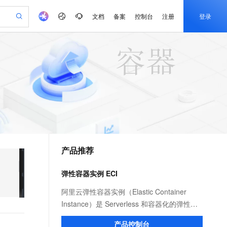
文档
备案
控制台
注册
登录
验
作计划
器
AI 活动
专业服务
服务伙伴合作计划
开发者社区
加入我们
产品动态
服务平台百炼
阿里云 OPC 创新助力计划
一站式生成采购清单，支持单品或批量购买
io：打造专属 AI 语音助手
S产品伙伴计划（繁花）
峰会
CS
造的大模型服务与应用开发平台
一句话生成原生可编辑精美 PPT 文稿
AI 生产力先锋
Al MaaS 服务伙伴赋能合作
域名
博文
Careers
至高可申请百万元
Qwen3.8-Max 模型上线
开启高性价比 AI 编程新体验
弹性可伸缩的云计算服务
Qwen-Audio-3.0-Realtime 端到端实时语音角色扮演
输入一句话想法, 轻松生成专业的 PPT
先锋实践拓展 AI 生产力的边界
Token 补贴，五大权
计划
海大会
伙伴信用分合作计划
商标
问答
社会招聘
益加速 OPC 成功
eek-V4-Pro
SS
一键部署幻兽帕鲁游戏服务器
飞天发布时刻
HOT
Open Search 向量检索版支
划
备案
电子书
校园招聘
pSeek-V4-Pro
视频创作，一键激活电商全链路生产力
稳定、安全、高性价比、高性能的云存储服务
一键购买专属联机服务器，轻松开启游戏
所见，即是所愿
持视频检索 Pipeline 功能
更多支持
划
公司注册
镜像站
视频生成
语音识别与合成
专属 QwenPaw
漫剧工坊：一站式动画创作平台
AI 实训营
HOT
应用身份服务 (IDaaS)
合作伙伴培训与认证
产品推荐
划
上云迁移
站生成，高效打造优质广告素材
全接入的云上超级电脑
从聊天伙伴进化为能主动干活的本地数字员工
快速生产连贯的高质量长漫剧
从基础到进阶，Agent 创客手把手教你
OpenClaw 管理能力上线
e-1.1-T2V
Qwen3-TTS-Flash
lScope
我要反馈
查询合作伙伴
畅细腻的高质量视频
离线语音合成大模型，多语言方言自适应，低延迟高稳定
n Alibaba Cloud ISV 合作
代维服务
建企业门户网站
10 分钟搭建微信、支付宝小程序
弹性容器实例 ECI
MaxCompute MaxFrame 提
创新加速
ope
登录合作伙伴管理后台
我要建议
站，无忧落地极速上线
以可视化方式快速构建移动和 PC 门户网站
国内短信简单易用，安全可靠，秒级触达，全球覆盖200+国家和地区。
高效部署网站，快速应用到小程序
供自动弹性内存功能
e-1.1-I2V
Cosyvoice-V3-Flash
阿里云弹性容器实例（Elastic Container
安全
畅自然，细节丰富
高表现力语音合成大模型，语音克隆听感自然
我要投诉
PolarDB
Instance）是 Serverless 和容器化的弹性计
上云场景组合购
Milvus 弹性伸缩功能新增节
伴
漫剧创作，剧本、分镜、视频高效生成
100%兼容MySQL、PostgreSQL，兼容Oracle，支持集中和分布式
覆盖90%+业务场景，专享组合折扣价
点支持范围
算服务。您无需管理底层 ECS 服务器，只需
2V
VPN
Fun-ASR
产品控制台