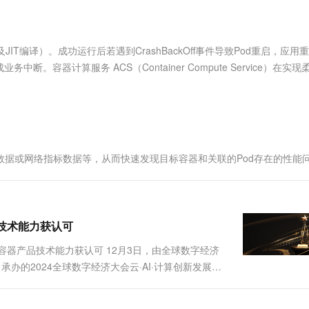
服务生态伙伴
视觉 Coding、空间感知、多模态思考等全面升级
1M上下文，专为长程任务能力而生
云工开物
企业应用
Works
Night Plan 支持 Qwen 3.8-Max
云原生大数据计算服务 MaxCompute
AI 办公
容器服务 Kub
NEW
Red Hat
30+ 款产品免费体验
Data Agent 驱动的一站式 Data+AI 开发治理平台
夜间 5 折，Qwen/Meoo/TokenPlan 客户专享
面向分析的企业级SaaS模式云数据仓库
AI智能应用
提供一站式管
科研合作
ERP
堂（旗舰版）
SUSE
T编译）。成功运行后若遇到CrashBackOff事件导致Pod重启，应用
智能客服
AI 应用构建
大模型原生
CRM
容器计算服务 ACS（Container Compute Service）在实现
防护产品
2个月
自动承接线索
能力。本文介绍CRaC加速应用启...
建站小程序
Qoder
大模型服务平台百炼-应用模版
OA 办公系统
HOT
NEW
面向真实软件
个人版上线、团队版降价；千问3.8-Max首发发尝鲜
丰富多元化的应用模版和解决方案
力提升
财税管理
模板建站
万有无界
大模型服务平台百炼-智能体
400电话
定制建站
的模型效果
灵活可视化地构建企业级 Agent
ce数据或网络指标数据等，从而快速发现目标容器和关联的Pod存在的性能
方案
广告营销
模板小程序
秒悟
人工智能平台 PAI
定制小程序
云端极速 AI 
新一代 AI 视频生成模型，深度适配广告营销等场景
AI Native 的算法工程平台，一站式完成建模、训练、推理服务部署
APP 开发
产品技术能力获认可
建站系统
阿里云容器产品技术能力获认可 12月3日，由全球数字经济
办的2024全球数字经济大会云·AI·计算创新发展大
AI 应用
10分钟微调：让0.6B模型媲美235B模
多模态数据信
本次大会以“智启云端，算绘蓝图”为主题，全面展示中国信通院在
型
依托云原生高可用架构,实现Dify私有化部署
用1%尺寸在特定领域达到大模型90%以上效果