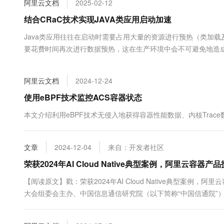
阿里云文档
2025-02-12
大数据开发治理平台 Data
AI 产品 免费试用
网络
安全
云开发大赛
Tableau 订阅
结合CRaC技术实现JAVA类应用启动加速
1亿+ 大模型 tokens 和 
可观测
入门学习赛
中间件
AI空中课堂在线直播课
Java类应用往往在启动时需要占用大量的资源进行预热（类加载及JI
云防火墙
140+云产品 免费试用
大模型服务
要花费时间再次进行数据预热，这在生产环境中会不可避免地造成业务中断。
上云与迁云
云原生的云上边界网络安全
产品新客免费试用，最长1
数据库
配以加速Java应用启动后，推出了基于CRaC技术的应用启动加速
生态解决方案
千问AI平台-Token Plan
企业出海
大模型ACA认证体验
大数据计算
阿里云文档
2024-12-24
助力企业全员 AI 认知与能
行业生态解决方案
政企业务
媒体服务
千问AI平台-模型体验
使用eBPF技术监控ACS容器状态
开发者生态解决方案
在线体验全尺寸、多种模态
企业服务与云通信
本文介绍利用eBPF技术无侵入地获得容器性能数据、内核Tra
AI 开发和 AI 应用解决
Happy 系列大模型
域名与网站
文章
2024-12-04
来自：开发者社区
终端用户计算
荣获2024年AI Cloud Native典型案例，阿里云容器
Serverless
大模型解决方案
【阅读原文】戳：荣获2024年AI Cloud Native典型案例，
大会组委会主办、中国信息通信研究院（以下简称“中国信通院”）承
开发工具
快速部署 Dify，高效搭建 
会（2024 Cloud AI Compute Ignite）在北京举办。
迁移与运维管理
AI云...