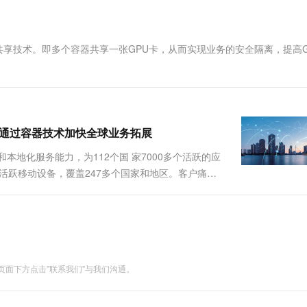
一个 AI 助手
超强辅助，Bol
即刻拥有 DeepSeek-R1 满血版
在企业官网、通讯软件中为客户提供 AI 客服
多种方案随心选，轻松解锁专属 DeepSeek
器共享技术。即多个容器共享一张GPU卡，从而实现业务的安全隔离，提高G
技 通过容器技术加快全球业务拓展
地化服务能力，为112个国 家7000多个活跃的应
活跃移动设备，覆盖247多个国家和地区。客户痛点•
发、部署、运维，需 要通过标准化的方式实现业务发
...
面下方点击"联系我们"与我们沟通。