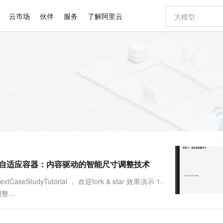
云市场
伙伴
服务
了解阿里云
AI 特惠
数据与 API
成为产品伙伴
企业增值服务
最佳实践
价格计算器
AI 场景体
基础软件
产品伙伴合
阿里云认证
市场活动
配置报价
大模型
自助选配和估算价格
新方式
睿译宝，AI翻译排版一步到位
智启 AI 普惠权益
产品生态集成认证中心
企业支持计划
云上春晚
域名与网站
千问官方 MaaS 平台，为开发者和 Agent 而生，新用户赠送 1 亿 + tokens 额度
Qwen Aud
AI Coding
阿里云Maa
2026 阿里云
云服务器 E
为企业打
数据集
Windows
大模型认证
模型
NEW
NEW
交付可用成果
值低价云产品抢先购
上传文档即自动完成翻译和格式还原
至高享 1亿+免费 tokens，加速 Al 应用落地
提供智能易用的域名与建站服务
智能编程，一键
安全可靠、
产品生态伙伴
专家技术服务
云上奥运之旅
弹性计算合作
阿里云中企出
手机三要素
宝塔 Linux
全部认证
价格优势
有专属领域专家
GLM-5.2：长任务时代开源旗舰模型
阿里云 OPC 创新助力计划
千问大模型
即刻拥有 DeepS
AI 电商营销
对象存储 O
大模型
产品生态伙伴工作台
企业增值服务台
云栖战略参考
云存储合作计
云栖大会
身份实名认证
CentOS
训练营
推动算力普惠，释放技术红利
最高返9万
多领域专家智能体,一键组建 AI 虚拟交付团队
快速构建应用程序和网站，即刻迈出上云第一步
至高百万元 Token 补贴，加速一人公司成长
多元化、高性能、安全可靠的大模型服务
真正可用的 1M 上下文,一次完成代码全链路开发
轻松解锁专属 Dee
从图文生成到
云上的中国
数据库合作计
活动全景
短信
Docker
图片和
站式影视创作平台
Hermes Agent，打造自进化智能体
Token Plan 模型订阅计划
数字证书管理服务（原SSL证书）
5 分钟轻松部署
AI 广告创作
无影云电脑
企业成长
NEW
信息公告
看见新力量
云网络合作计
OCR 文字识别
JAVA
证享300元代金券
可视化编排打通从文字构思到成片全链路闭环
全托管，含MySQL、PostgreSQL、SQL Server、MariaDB多引擎
自主进化，持久记忆，越用越聪明
Qwen3.8-Max 首发尝鲜，限时加量 10 倍，夜间低至2折
实现全站HTTPS，呈现可信的WEB访问
图文、视频一
随时随地安
Kimi-K3
HappyHors
NEW
魔搭 Mode
loud
服务实践
官网公告
r案例三] 打造自适应容器：内容驱动的智能尺寸调整技术
Kimi 最新旗舰模型，长程编程与推理利器
让文字生成流
金融模力时刻
Salesforce O
版
发票查验
全能环境
Claude Code + GStack 打造工程团队
千问办公，限时限量积分加倍
Qoder
低代码高效构
AI 建站
短信服务
型
NEW
作计划
计划
创新中心
魔搭 ModelSc
健康状态
理服务
让AI从“聊天伙伴”进化为能干活的“数字员工”
安装技能 GStack，拥有专属 AI 工程团队
你的AI工作搭子，覆盖日常办公高频场景
面向真实软件的智能体编程平台
0 代码专业建
tCaseStudyTutorial ， 欢迎fork & star 效果演示 1.
客户案例
天气预报查询
操作系统
Deepseek-v4-pro
HappyHors
态合作计划
...
态智能体模型
旗舰 MoE 大模型，百万上下文与顶尖推理能力
图生视频，流
同享
万小智 AI 建站低至 15元/月
Qoder CN
AI 短剧/漫剧
云原生数据库 
快递物流查询
WordPress
成为服务伙
高校合作
点，立即开启云上创新
覆盖公网/内网、递归/权威、移动APP等全场景解析服务
送.CN域名，送备案服务码
基于千问大模型等，支持代码智能生成、研发智能问答
AI助力短剧
GLM-5.2
Wan2.7-T
Ubuntu