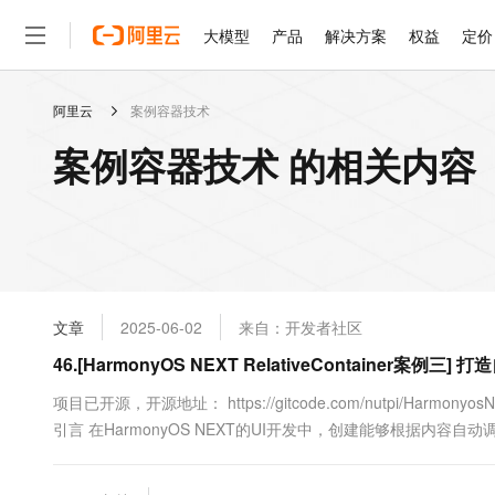
大模型
产品
解决方案
权益
定价
阿里云
案例容器技术
大模型
产品
解决方案
权益
定价
云市场
伙伴
服务
了解阿里云
精选产品
精选解决方案
普惠上云
产品定价
精选商城
成为销售伙伴
售前咨询
为什么选择阿里云
千问AI平台
案例容器技术 的相关内容
了解云产品的定价详情
大模型服务平台百炼
千问办公，解锁你的工作
普惠上云 官方力荐
分销伙伴
在线服务
网站建设
什么是云计算
大
大模型服务与应用平台
企业级Agent产品，直接
云服务器38元/年起，超
咨询伙伴
多端小程序
技术领先
云上成本管理
售后服务
轻量应用服务器
Agency Agents：拥
官方推荐返现计划
大模型
精选产品
精选解决方案
Salesforce 国际版订阅
稳定可靠
管理和优化成本
推荐新用户得奖励，单订单
销售伙伴合作计划
自助服务
友盟天域
安全合规
人工智能与机器学习
AI
文本生成
云数据库 RDS
HappyHorse 打造一
云工开物
无影生态合作计划
在线服务
文章
2025-06-02
来自：开发者社区
观测云
分析师报告
高校专属算力普惠，学生认
计算
互联网应用开发
Qwen3.8-Max
HOT
Salesforce On Alibaba C
工单服务
46.[HarmonyOS NEXT RelativeContaine
智能体时代全能旗舰模型
Tuya 物联网平台阿里云
研究报告与白皮书
人工智能平台 PAI
快速拥有专属 OpenClaw
大模
Consulting Partner 合
大数据
容器
免费试用
短信专区
一站式AI开发、训练和推
项目已开源，开源地址： https://gitcode.com/nutpi/HarmonyosNex
蓝凌 OA
Qwen3.7-Plus
AI 大模型销售与服务生
现代化应用
引言 在HarmonyOS NEXT的UI开发中，创建能够根据内容自动调整
存储
天池大赛
能看、能想、能动手的多模
云解析DNS
解决方案免费试用 新老
电子合同
最高领取价值200元试用
安全
网络与CDN
AI 算法大赛
Qwen3-VL-Plus
畅捷通