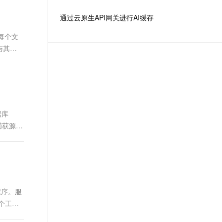
文戏情感细腻自然，动作戏激烈拳拳到肉，实现更强表演能力
支持中英文自由切换，具备更强的噪声鲁棒性
ernetes 版 ACK
云聚AI 严选权益
AI 原生数据库服务发布
SSL 证书
通过云原生API网关进行AI缓存
，一键激活高效办公新体验
理容器应用的 K8s 服务
精选AI产品，从模型到应用全链提效
Agent 数据网关
堡垒机
，每个文
AI 用量加速计划
云原生数据库 PolarDB
应用
防火墙
与其他
、识别商机，让客服更高效、服务更出色。
新老同享，达量后返
Agentic Database 发布
千问办公
主机安全
NEW
的智能体编程平台
一站式AI生产力平台
AI 应用及服务市场
伶鹊
企业级人与Agent协作平台，接入和调度多个数字员工
智能客服平台，对话机器人、对话分析、智能外呼
据库
AI 应用
捕获源库
大模型服务平台百炼 - 全妙
大模型
应用创作平台
多模态内容创作工具，已接入 DeepSeek
自然语言处理
数据标注
机器学习
程序。服
息提取
与 AI 智能体进行实时音视频通话
个工具
从文本、图片、视频中提取结构化的属性信息
构建支持视频理解的 AI 音视频实时通话应用