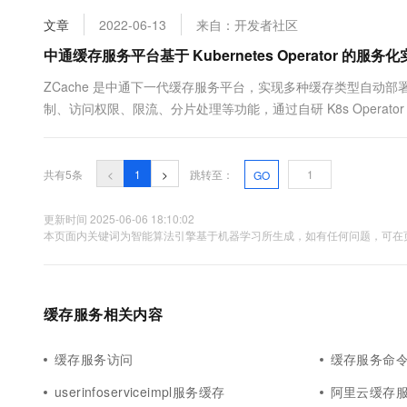
10 分钟在聊天系统中增加
专有云
文章
2022-06-13
来自：开发者社区
中通缓存服务平台基于 Kubernetes Operator 的服务
ZCache 是中通下一代缓存服务平台，实现多种缓存类型自动部署，提
制、访问权限、限流、分片处理等功能，通过自研 K8s Opera
完善统计、监控、运维功能、减少运维成本和误操作，提高机器
务。背景当前公司的缓存使用搜狐 TV 开源的 Cache....
共有5条
<
1
>
跳转至：
GO
更新时间 2025-06-06 18:10:02
本页面内关键词为智能算法引擎基于机器学习所生成，如有任何问题，可在页
缓存服务相关内容
缓存服务访问
缓存服务命
userinfoserviceimpl服务缓存
阿里云缓存