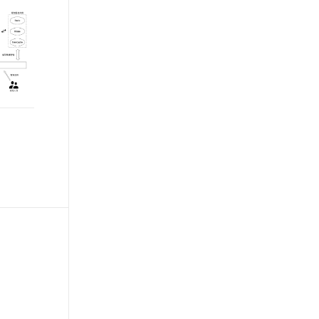
t.diy 一步搞定创意建站
构建大模型应用的安全防护体系
通过自然语言交互简化开发流程,全栈开发支持
通过阿里云安全产品对 AI 应用进行安全防护