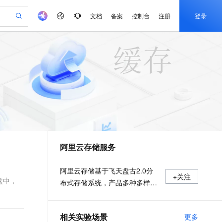
文档
备案
控制台
注册
登录
验
作计划
器
AI 活动
专业服务
服务伙伴合作计划
开发者社区
加入我们
产品动态
服务平台百炼
阿里云 OPC 创新助力计划
一站式生成采购清单，支持单品或批量购买
io：打造专属 AI 语音助手
S产品伙伴计划（繁花）
峰会
CS
造的大模型服务与应用开发平台
一句话生成原生可编辑精美 PPT 文稿
AI 生产力先锋
Al MaaS 服务伙伴赋能合作
域名
博文
Careers
至高可申请百万元
Qwen3.8-Max 模型上线
开启高性价比 AI 编程新体验
弹性可伸缩的云计算服务
Qwen-Audio-3.0-Realtime 端到端实时语音角色扮演
输入一句话想法, 轻松生成专业的 PPT
先锋实践拓展 AI 生产力的边界
Token 补贴，五大权
计划
海大会
伙伴信用分合作计划
商标
问答
社会招聘
益加速 OPC 成功
eek-V4-Pro
SS
一键部署幻兽帕鲁游戏服务器
飞天发布时刻
HOT
Open Search 向量检索版支
划
备案
电子书
校园招聘
pSeek-V4-Pro
视频创作，一键激活电商全链路生产力
稳定、安全、高性价比、高性能的云存储服务
一键购买专属联机服务器，轻松开启游戏
所见，即是所愿
持视频检索 Pipeline 功能
更多支持
划
公司注册
镜像站
视频生成
语音识别与合成
专属 QwenPaw
漫剧工坊：一站式动画创作平台
AI 实训营
HOT
应用身份服务 (IDaaS)
合作伙伴培训与认证
阿里云存储服务
划
上云迁移
站生成，高效打造优质广告素材
全接入的云上超级电脑
从聊天伙伴进化为能主动干活的本地数字员工
快速生产连贯的高质量长漫剧
从基础到进阶，Agent 创客手把手教你
OpenClaw 管理能力上线
e-1.1-T2V
Qwen3-TTS-Flash
lScope
我要反馈
查询合作伙伴
畅细腻的高质量视频
离线语音合成大模型，多语言方言自适应，低延迟高稳定
n Alibaba Cloud ISV 合作
代维服务
建企业门户网站
10 分钟搭建微信、支付宝小程序
MaxCompute MaxFrame 提
阿里云存储基于飞天盘古2.0分
+关注
创新加速
ope
登录合作伙伴管理后台
我要建议
站，无忧落地极速上线
以可视化方式快速构建移动和 PC 门户网站
国内短信简单易用，安全可靠，秒级触达，全球覆盖200+国家和地区。
高效部署网站，快速应用到小程序
供自动弹性内存功能
盘中，
布式存储系统，产品多种多样，
e-1.1-I2V
Cosyvoice-V3-Flash
安全
充分满足用户数据存储和迁移上
畅自然，细节丰富
高表现力语音合成大模型，语音克隆听感自然
我要投诉
PolarDB
上云场景组合购
Milvus 弹性伸缩功能新增节
伴
云需求。
漫剧创作，剧本、分镜、视频高效生成
100%兼容MySQL、PostgreSQL，兼容Oracle，支持集中和分布式
覆盖90%+业务场景，专享组合折扣价
点支持范围
2V
VPN
Fun-ASR
相关实验场景
更多