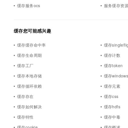
缓存服务ocs
服务缓存资
缓存您可能感兴趣
缓存缓存命中率
缓存singlefli
缓存生命周期
缓存计数
缓存工厂
缓存token
缓存本地存储
缓存window
缓存循环依赖
缓存元素
缓存存在
缓存css
缓存如何解决
缓存hdfs
缓存特性
缓存中毒
缓存cookie
缓存概述