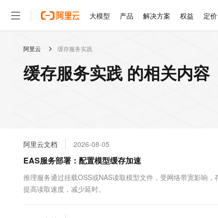
大模型
产品
解决方案
权益
定价
阿里云
缓存服务实践
大模型
产品
解决方案
权益
定价
云市场
伙伴
服务
了解阿里云
精选产品
精选解决方案
普惠上云
产品定价
精选商城
成为销售伙伴
售前咨询
为什么选择阿里云
千问AI平台
缓存服务实践 的相关内容
了解云产品的定价详情
大模型服务平台百炼
千问办公，解锁你的工作
普惠上云 官方力荐
分销伙伴
在线服务
网站建设
什么是云计算
大
大模型服务与应用平台
企业级Agent产品，直接
云服务器38元/年起，超
咨询伙伴
多端小程序
技术领先
云上成本管理
售后服务
轻量应用服务器
Agency Agents：拥
官方推荐返现计划
大模型
精选产品
精选解决方案
Salesforce 国际版订阅
稳定可靠
管理和优化成本
推荐新用户得奖励，单订单
销售伙伴合作计划
自助服务
友盟天域
安全合规
人工智能与机器学习
AI
文本生成
云数据库 RDS
HappyHorse 打造一
云工开物
无影生态合作计划
在线服务
阿里云文档
2026-08-05
观测云
分析师报告
高校专属算力普惠，学生认
计算
互联网应用开发
Qwen3.8-Max
HOT
Salesforce On Alibaba C
工单服务
EAS服务部署：配置模型缓存加速
智能体时代全能旗舰模型
Tuya 物联网平台阿里云
研究报告与白皮书
人工智能平台 PAI
快速拥有专属 OpenClaw
大模
Consulting Partner 合
大数据
容器
免费试用
短信专区
一站式AI开发、训练和推
推理服务通过挂载OSS或NAS读取模型文件，受网络带宽影响
蓝凌 OA
Qwen3.7-Plus
AI 大模型销售与服务生
现代化应用
提高读取速度，减少延时。
存储
天池大赛
能看、能想、能动手的多模
云解析DNS
解决方案免费试用 新老
电子合同
最高领取价值200元试用
安全
网络与CDN
AI 算法大赛
Qwen3-VL-Plus
畅捷通