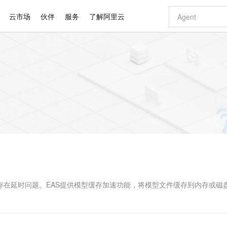
云市场
伙伴
服务
了解阿里云
AI 特惠
数据与 API
成为产品伙伴
企业增值服务
最佳实践
价格计算器
AI 场景体
基础软件
产品伙伴合
阿里云认证
市场活动
配置报价
大模型
自助选配和估算价格
新方式
睿译宝，AI翻译排版一步到位
智启 AI 普惠权益
产品生态集成认证中心
企业支持计划
云上春晚
域名与网站
千问官方 MaaS 平台，为开发者和 Agent 而生，新用户赠送 1 亿 + tokens 额度
Qwen Aud
AI Coding
阿里云Maa
2026 阿里云
云服务器 E
为企业打
数据集
Windows
大模型认证
模型
NEW
NEW
交付可用成果
值低价云产品抢先购
上传文档即自动完成翻译和格式还原
至高享 1亿+免费 tokens，加速 Al 应用落地
提供智能易用的域名与建站服务
智能编程，一键
安全可靠、
产品生态伙伴
专家技术服务
云上奥运之旅
弹性计算合作
阿里云中企出
手机三要素
宝塔 Linux
全部认证
价格优势
有专属领域专家
GLM-5.2：长任务时代开源旗舰模型
阿里云 OPC 创新助力计划
千问大模型
即刻拥有 DeepS
AI 电商营销
对象存储 O
大模型
产品生态伙伴工作台
企业增值服务台
云栖战略参考
云存储合作计
云栖大会
身份实名认证
CentOS
训练营
推动算力普惠，释放技术红利
最高返9万
多领域专家智能体,一键组建 AI 虚拟交付团队
快速构建应用程序和网站，即刻迈出上云第一步
至高百万元 Token 补贴，加速一人公司成长
多元化、高性能、安全可靠的大模型服务
真正可用的 1M 上下文,一次完成代码全链路开发
轻松解锁专属 Dee
从图文生成到
云上的中国
数据库合作计
活动全景
短信
Docker
图片和
站式影视创作平台
Hermes Agent，打造自进化智能体
Token Plan 模型订阅计划
数字证书管理服务（原SSL证书）
5 分钟轻松部署
AI 广告创作
无影云电脑
企业成长
NEW
信息公告
看见新力量
云网络合作计
OCR 文字识别
JAVA
证享300元代金券
可视化编排打通从文字构思到成片全链路闭环
全托管，含MySQL、PostgreSQL、SQL Server、MariaDB多引擎
自主进化，持久记忆，越用越聪明
Qwen3.8-Max 首发尝鲜，限时加量 10 倍，夜间低至2折
实现全站HTTPS，呈现可信的WEB访问
图文、视频一
随时随地安
Kimi-K3
HappyHors
NEW
魔搭 Mode
loud
服务实践
官网公告
Kimi 最新旗舰模型，长程编程与推理利器
让文字生成流
金融模力时刻
Salesforce O
版
发票查验
全能环境
Claude Code + GStack 打造工程团队
千问办公，限时限量积分加倍
Qoder
低代码高效构
AI 建站
短信服务
型
NEW
作计划
计划
创新中心
魔搭 ModelSc
健康状态
理服务
让AI从“聊天伙伴”进化为能干活的“数字员工”
安装技能 GStack，拥有专属 AI 工程团队
你的AI工作搭子，覆盖日常办公高频场景
面向真实软件的智能体编程平台
0 代码专业建
，存在延时问题。EAS提供模型缓存加速功能，将模型文件缓存到内存或磁
客户案例
天气预报查询
操作系统
Deepseek-v4-pro
HappyHors
态合作计划
态智能体模型
旗舰 MoE 大模型，百万上下文与顶尖推理能力
图生视频，流
同享
万小智 AI 建站低至 15元/月
Qoder CN
AI 短剧/漫剧
云原生数据库 
快递物流查询
WordPress
成为服务伙
高校合作
点，立即开启云上创新
覆盖公网/内网、递归/权威、移动APP等全场景解析服务
送.CN域名，送备案服务码
基于千问大模型等，支持代码智能生成、研发智能问答
AI助力短剧
GLM-5.2
Wan2.7-T
Ubuntu