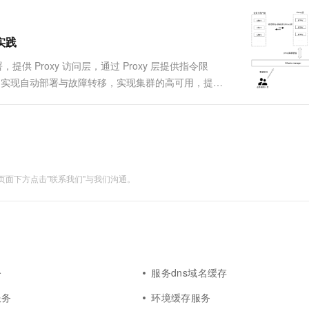
一个 AI 助手
超强辅助，Bol
即刻拥有 DeepSeek-R1 满血版
在企业官网、通讯软件中为客户提供 AI 客服
多种方案随心选，轻松解锁专属 DeepSeek
化实践
供 Proxy 访问层，通过 Proxy 层提供指令限
tor 实现自动部署与故障转移，实现集群的高可用，提供
的利用率，提供灵活的伸缩性，方便用户接入缓存服
面下方点击"联系我们"与我们沟通。
令
服务dns域名缓存
服务
环境缓存服务