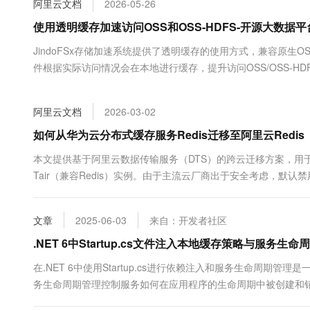
阿里云文档
2026-05-26
大数据开发治理平台 Data
AI 产品 免费试用
网络
安全
云开发大赛
Tableau 订阅
使用透明缓存加速访问OSS和OSS-HDFS-开源大数据平台 E
1亿+ 大模型 tokens 和 
可观测
入门学习赛
中间件
AI空中课堂在线直播课
JindoFSx存储加速系统提供了透明缓存的使用方式，兼容原生OSS
云防火墙
140+云产品 免费试用
大模型服务
件根据实际访问情况会在本地进行缓存，提升访问OSS/OSS-HD
上云与迁云
云原生的云上边界网络安全
产品新客免费试用，最长1
数据库
OSS/OSS-HDFS客户端完全兼容，作业访问OSS/OSS-HDF
生态解决方案
千问AI平台-Token Plan
企业出海
大模型ACA认证体验
大数据计算
阿里云文档
2026-03-02
助力企业全员 AI 认知与能
行业生态解决方案
政企业务
媒体服务
千问AI平台-模型体验
如何从华为云分布式缓存服务Redis迁移至阿里云Redis
开发者生态解决方案
在线体验全尺寸、多种模态
企业服务与云通信
本文提供基于阿里云数据传输服务（DTS）的跨云迁移方案，用于
AI 开发和 AI 应用解决
Tair（兼容Redis）实例。由于主流云厂商出于安全考虑，默认禁用
Happy 系列大模型
域名与网站
的实时变更。因此，当前方案仅支持全量迁移。若需启用增量迁移能
终端用户计算
文章
2025-06-03
来自：开发者社区
Serverless
.NET 6中Startup.cs文件注入本地缓存策略与服务生命周期管理实
大模型解决方案
在.NET 6中使用Startup.cs进行依赖注入和服务生命周
开发工具
快速部署 Dify，高效搭建 
务生命周期管理控制服务如何在应用程序的生命周期中被创建和
迁移与运维管理
（服务）来完成一项特定的任务，如搬运轮胎或混合混凝土。...