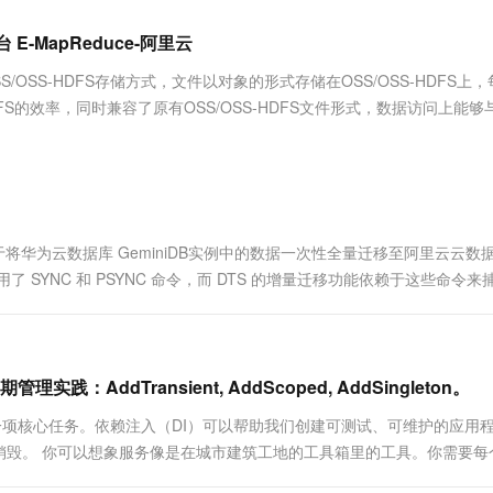
服务生态伙伴
视觉 Coding、空间感知、多模态思考等全面升级
1M上下文，专为长程任务能力而生
云工开物
企业应用
Works
Night Plan 支持 Qwen 3.8-Max
云原生大数据计算服务 MaxCompute
AI 办公
容器服务 Kub
NEW
Red Hat
-MapReduce-阿里云
30+ 款产品免费体验
Data Agent 驱动的一站式 Data+AI 开发治理平台
夜间 5 折，Qwen/Meoo/TokenPlan 客户专享
面向分析的企业级SaaS模式云数据仓库
AI智能应用
提供一站式管
科研合作
ERP
堂（旗舰版）
SUSE
/OSS-HDFS存储方式，文件以对象的形式存储在OSS/OSS-HDFS上
智能客服
AI 应用构建
大模型原生
CRM
FS的效率，同时兼容了原有OSS/OSS-HDFS文件形式，数据访问上能够
防护产品
2个月
自动承接线索
S的方式无需做任何修改。
建站小程序
Qoder
大模型服务平台百炼-应用模版
OA 办公系统
HOT
NEW
面向真实软件
个人版上线、团队版降价；千问3.8-Max首发发尝鲜
丰富多元化的应用模版和解决方案
力提升
财税管理
模板建站
万有无界
大模型服务平台百炼-智能体
400电话
定制建站
的模型效果
灵活可视化地构建企业级 Agent
将华为云数据库 GeminiDB实例中的数据一次性全量迁移至阿里云云数
方案
广告营销
模板小程序
了 SYNC 和 PSYNC 命令，而 DTS 的增量迁移功能依赖于这些命令来
秒悟
人工智能平台 PAI
定制小程序
云端极速 AI 
力，请联系源端云厂商的运维或技术支持团队，申请开放 ...
新一代 AI 视频生成模型，深度适配广告营销等场景
AI Native 的算法工程平台，一站式完成建模、训练、推理服务部署
APP 开发
建站系统
践：AddTransient, AddScoped, AddSingleton。
期管理是一项核心任务。依赖注入（DI）可以帮助我们创建可测试、可维护的应用
AI 应用
10分钟微调：让0.6B模型媲美235B模
多模态数据信
销毁。 你可以想象服务像是在城市建筑工地的工具箱里的工具。你需要每
型
依托云原生高可用架构,实现Dify私有化部署
用1%尺寸在特定领域达到大模型90%以上效果