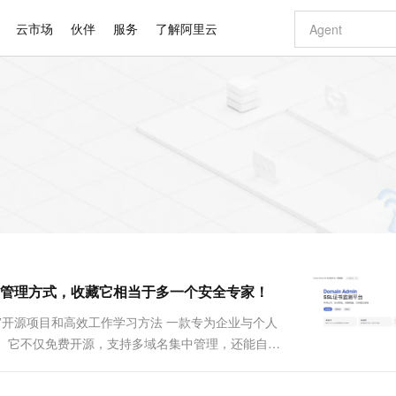
云市场
伙伴
服务
了解阿里云
AI 特惠
数据与 API
成为产品伙伴
企业增值服务
最佳实践
价格计算器
AI 场景体
基础软件
产品伙伴合
阿里云认证
市场活动
配置报价
大模型
自助选配和估算价格
新方式
睿译宝，AI翻译排版一步到位
智启 AI 普惠权益
产品生态集成认证中心
企业支持计划
云上春晚
域名与网站
千问官方 MaaS 平台，为开发者和 Agent 而生，新用户赠送 1 亿 + tokens 额度
Qwen Aud
AI Coding
阿里云Maa
2026 阿里云
云服务器 E
为企业打
数据集
Windows
大模型认证
模型
NEW
NEW
交付可用成果
值低价云产品抢先购
上传文档即自动完成翻译和格式还原
至高享 1亿+免费 tokens，加速 Al 应用落地
提供智能易用的域名与建站服务
智能编程，一键
安全可靠、
产品生态伙伴
专家技术服务
云上奥运之旅
弹性计算合作
阿里云中企出
手机三要素
宝塔 Linux
全部认证
价格优势
有专属领域专家
GLM-5.2：长任务时代开源旗舰模型
阿里云 OPC 创新助力计划
千问大模型
即刻拥有 DeepS
AI 电商营销
对象存储 O
大模型
产品生态伙伴工作台
企业增值服务台
云栖战略参考
云存储合作计
云栖大会
身份实名认证
CentOS
训练营
推动算力普惠，释放技术红利
最高返9万
多领域专家智能体,一键组建 AI 虚拟交付团队
快速构建应用程序和网站，即刻迈出上云第一步
至高百万元 Token 补贴，加速一人公司成长
多元化、高性能、安全可靠的大模型服务
真正可用的 1M 上下文,一次完成代码全链路开发
轻松解锁专属 Dee
从图文生成到
云上的中国
数据库合作计
活动全景
短信
Docker
图片和
站式影视创作平台
Hermes Agent，打造自进化智能体
Token Plan 模型订阅计划
数字证书管理服务（原SSL证书）
5 分钟轻松部署
AI 广告创作
无影云电脑
企业成长
NEW
信息公告
看见新力量
云网络合作计
OCR 文字识别
JAVA
证享300元代金券
可视化编排打通从文字构思到成片全链路闭环
全托管，含MySQL、PostgreSQL、SQL Server、MariaDB多引擎
自主进化，持久记忆，越用越聪明
Qwen3.8-Max 首发尝鲜，限时加量 10 倍，夜间低至2折
实现全站HTTPS，呈现可信的WEB访问
图文、视频一
随时随地安
Kimi-K3
HappyHors
NEW
魔搭 Mode
loud
服务实践
官网公告
管理方式，收藏它相当于多一个安全专家！
Kimi 最新旗舰模型，长程编程与推理利器
让文字生成流
金融模力时刻
Salesforce O
版
发票查验
全能环境
Claude Code + GStack 打造工程团队
千问办公，限时限量积分加倍
Qoder
低代码高效构
AI 建站
短信服务
型
NEW
作计划
计划
创新中心
魔搭 ModelSc
健康状态
理服务
让AI从“聊天伙伴”进化为能干活的“数字员工”
安装技能 GStack，拥有专属 AI 工程团队
你的AI工作搭子，覆盖日常办公高频场景
面向真实软件的智能体编程平台
0 代码专业建
”开源项目和高效工作学习方法 一款专为企业与个人
客户案例
天气预报查询
操作系统
Deepseek-v4-pro
HappyHors
态合作计划
min。它不仅免费开源，支持多域名集中管理，还能自动
态智能体模型
旗舰 MoE 大模型，百万上下文与顶尖推理能力
图生视频，流
同享
万小智 AI 建站低至 15元/月
Qoder CN
AI 短剧/漫剧
云原生数据库 
快递物流查询
WordPress
成为服务伙
高校合作
点，立即开启云上创新
覆盖公网/内网、递归/权威、移动APP等全场景解析服务
送.CN域名，送备案服务码
基于千问大模型等，支持代码智能生成、研发智能问答
AI助力短剧
GLM-5.2
Wan2.7-T
Ubuntu