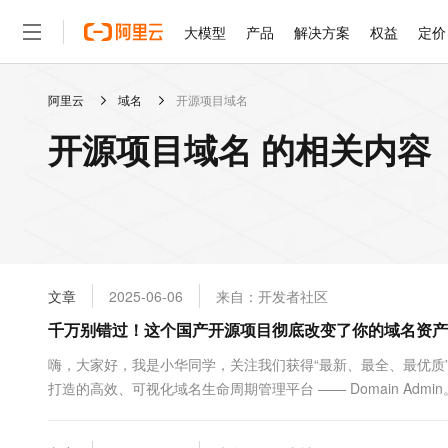
大模型
产品
解决方案
权益
定价
阿里云
域名
开源项目域名
大模型
产品
解决方案
权益
定价
云市场
伙伴
服务
了解阿里云
精选产品
精选解决方案
普惠上云
产品定价
精选商城
成为销售伙伴
售前咨询
为什么选择阿里云
千问AI平台
开源项目域名 的相关内容
了解云产品的定价详情
大模型服务平台百炼
千问办公，解锁你的工作
普惠上云 官方力荐
分销伙伴
在线服务
网站建设
什么是云计算
大
大模型服务与应用平台
企业级Agent产品，直接
云服务器38元/年起，超
咨询伙伴
多端小程序
技术领先
云上成本管理
售后服务
轻量应用服务器
Agency Agents：拥
官方推荐返现计划
大模型
精选产品
精选解决方案
Salesforce 国际版订阅
稳定可靠
管理和优化成本
推荐新用户得奖励，单订单
销售伙伴合作计划
自助服务
友盟天域
安全合规
人工智能与机器学习
AI
文本生成
云数据库 RDS
HappyHorse 打造一
云工开物
无影生态合作计划
在线服务
文章
2025-06-06
来自：开发者社区
观测云
分析师报告
高校专属算力普惠，学生认
计算
互联网应用开发
Qwen3.8-Max
HOT
Salesforce On Alibaba C
工单服务
千万别错过！这个国产开源项目彻底改变了你的域名资产
智能体时代全能旗舰模型
Tuya 物联网平台阿里云
研究报告与白皮书
人工智能平台 PAI
快速拥有专属 OpenClaw
大模
Consulting Partner 合
大数据
容器
免费试用
短信专区
一站式AI开发、训练和推
嗨，大家好，我是小华同学，关注我们获得“最新、最全、最优质
蓝凌 OA
Qwen3.7-Plus
AI 大模型销售与服务生
现代化应用
打造的高效、可视化域名生命周期管理平台 —— Domain Ad
存储
天池大赛
能看、能想、能动手的多模
云解析DNS
解决方案免费试用 新老
电子合同
续期、提醒过期、你还在用 Excel 管理域名？真的OUT...
最高领取价值200元试用
安全
网络与CDN
AI 算法大赛
Qwen3-VL-Plus
畅捷通