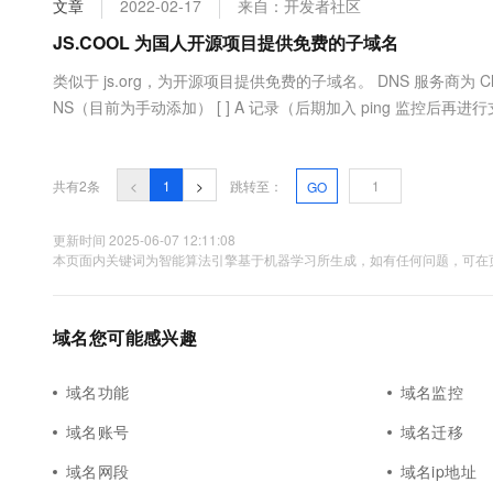
文章
2022-02-17
来自：开发者社区
大数据开发治理平台 Data
AI 产品 免费试用
网络
安全
云开发大赛
Tableau 订阅
JS.COOL 为国人开源项目提供免费的子域名
1亿+ 大模型 tokens 和 
可观测
入门学习赛
中间件
AI空中课堂在线直播课
类似于 js.org，为开源项目提供免费的子域名。 DNS 服务商为 Cloud
云防火墙
140+云产品 免费试用
大模型服务
NS（目前为手动添加） [ ] A 记录（后期加入 ping 监控后再进
上云与迁云
云原生的云上边界网络安全
产品新客免费试用，最长1
数据库
生态解决方案
千问AI平台-Token Plan
企业出海
大模型ACA认证体验
大数据计算
助力企业全员 AI 认知与能
行业生态解决方案
共有2条
<
1
>
跳转至：
GO
政企业务
媒体服务
千问AI平台-模型体验
开发者生态解决方案
在线体验全尺寸、多种模态
更新时间 2025-06-07 12:11:08
企业服务与云通信
本页面内关键词为智能算法引擎基于机器学习所生成，如有任何问题，可在页
AI 开发和 AI 应用解决
Happy 系列大模型
域名与网站
域名您可能感兴趣
终端用户计算
Serverless
大模型解决方案
域名功能
域名监控
开发工具
域名账号
域名迁移
快速部署 Dify，高效搭建 
迁移与运维管理
域名网段
域名ip地址