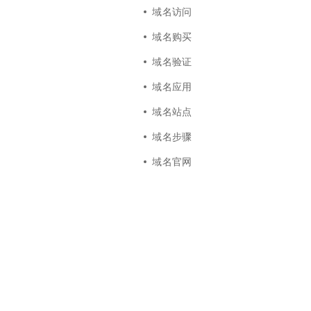
一个 AI 助手
超强辅助，Bol
域名访问
即刻拥有 DeepSeek-R1 满血版
在企业官网、通讯软件中为客户提供 AI 客服
域名购买
多种方案随心选，轻松解锁专属 DeepSeek
域名验证
域名应用
域名站点
域名步骤
域名官网