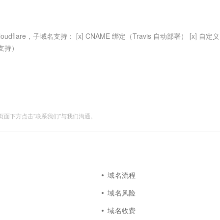
服务生态伙伴
视觉 Coding、空间感知、多模态思考等全面升级
1M上下文，专为长程任务能力而生
云工开物
企业应用
Works
Night Plan 支持 Qwen 3.8-Max
云原生大数据计算服务 MaxCompute
AI 办公
容器服务 Kub
NEW
Red Hat
30+ 款产品免费体验
Data Agent 驱动的一站式 Data+AI 开发治理平台
夜间 5 折，Qwen/Meoo/TokenPlan 客户专享
面向分析的企业级SaaS模式云数据仓库
AI智能应用
提供一站式管
科研合作
ERP
堂（旗舰版）
SUSE
flare，子域名支持： [x] CNAME 绑定（Travis 自动部署） [x] 自定义
智能客服
AI 应用构建
大模型原生
CRM
行支持）
防护产品
2个月
自动承接线索
建站小程序
Qoder
大模型服务平台百炼-应用模版
OA 办公系统
HOT
NEW
面向真实软件
个人版上线、团队版降价；千问3.8-Max首发发尝鲜
丰富多元化的应用模版和解决方案
力提升
财税管理
模板建站
万有无界
大模型服务平台百炼-智能体
400电话
定制建站
的模型效果
灵活可视化地构建企业级 Agent
面下方点击"联系我们"与我们沟通。
方案
广告营销
模板小程序
秒悟
人工智能平台 PAI
定制小程序
云端极速 AI 
新一代 AI 视频生成模型，深度适配广告营销等场景
AI Native 的算法工程平台，一站式完成建模、训练、推理服务部署
APP 开发
建站系统
域名流程
域名风险
AI 应用
10分钟微调：让0.6B模型媲美235B模
多模态数据信
型
依托云原生高可用架构,实现Dify私有化部署
域名收费
用1%尺寸在特定领域达到大模型90%以上效果