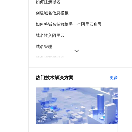
如何注册域名
t.diy 一步搞定创意建站
构建大模型应用的安全防护体系
通过自然语言交互简化开发流程,全栈开发支持
通过阿里云安全产品对 AI 应用进行安全防护
创建域名信息模板
如何将域名转移给另一个阿里云账号
域名转入阿里云
域名管理
域名持有者过户
阿里云域名实名认证失败
热门技术解决方案
更多
如何下载域名证书
如何给域名续费