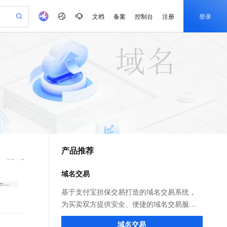
文档
备案
控制台
注册
登录
验
作计划
器
AI 活动
专业服务
服务伙伴合作计划
开发者社区
加入我们
产品动态
服务平台百炼
阿里云 OPC 创新助力计划
一站式生成采购清单，支持单品或批量购买
io：打造专属 AI 语音助手
S产品伙伴计划（繁花）
峰会
CS
造的大模型服务与应用开发平台
一句话生成原生可编辑精美 PPT 文稿
AI 生产力先锋
Al MaaS 服务伙伴赋能合作
域名
博文
Careers
至高可申请百万元
Qwen3.8-Max 模型上线
开启高性价比 AI 编程新体验
弹性可伸缩的云计算服务
Qwen-Audio-3.0-Realtime 端到端实时语音角色扮演
输入一句话想法, 轻松生成专业的 PPT
先锋实践拓展 AI 生产力的边界
Token 补贴，五大权
计划
海大会
伙伴信用分合作计划
商标
问答
社会招聘
益加速 OPC 成功
eek-V4-Pro
SS
一键部署幻兽帕鲁游戏服务器
飞天发布时刻
HOT
Open Search 向量检索版支
划
备案
电子书
校园招聘
pSeek-V4-Pro
视频创作，一键激活电商全链路生产力
稳定、安全、高性价比、高性能的云存储服务
一键购买专属联机服务器，轻松开启游戏
所见，即是所愿
持视频检索 Pipeline 功能
更多支持
划
公司注册
镜像站
视频生成
语音识别与合成
专属 QwenPaw
漫剧工坊：一站式动画创作平台
AI 实训营
HOT
应用身份服务 (IDaaS)
合作伙伴培训与认证
产品推荐
划
上云迁移
站生成，高效打造优质广告素材
全接入的云上超级电脑
从聊天伙伴进化为能主动干活的本地数字员工
快速生产连贯的高质量长漫剧
从基础到进阶，Agent 创客手把手教你
OpenClaw 管理能力上线
e-1.1-T2V
Qwen3-TTS-Flash
lScope
我要反馈
查询合作伙伴
畅细腻的高质量视频
离线语音合成大模型，多语言方言自适应，低延迟高稳定
n Alibaba Cloud ISV 合作
代维服务
建企业门户网站
10 分钟搭建微信、支付宝小程序
域名交易
MaxCompute MaxFrame 提
创新加速
ope
登录合作伙伴管理后台
我要建议
站，无忧落地极速上线
以可视化方式快速构建移动和 PC 门户网站
国内短信简单易用，安全可靠，秒级触达，全球覆盖200+国家和地区。
高效部署网站，快速应用到小程序
供自动弹性内存功能
e-1.1-I2V
Cosyvoice-V3-Flash
基于支付宝担保交易打造的域名交易系统，
安全
畅自然，细节丰富
高表现力语音合成大模型，语音克隆听感自然
我要投诉
PolarDB
为买卖双方提供安全、便捷的域名交易服
上云场景组合购
Milvus 弹性伸缩功能新增节
伴
漫剧创作，剧本、分镜、视频高效生成
100%兼容MySQL、PostgreSQL，兼容Oracle，支持集中和分布式
覆盖90%+业务场景，专享组合折扣价
点支持范围
务，支持域名一口价、带价PUSH、竞价议
2V
VPN
Fun-ASR
域名交易