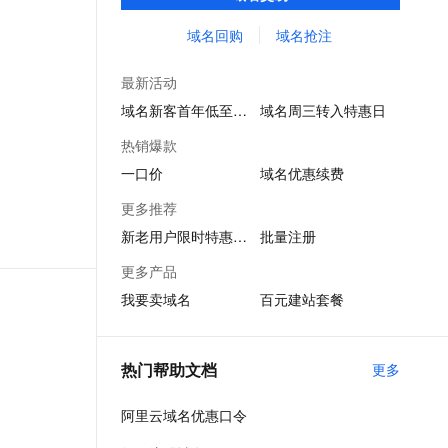
价、域名抢注、域名回购等多种交易方式。
文戏情感细腻自然，动作戏激烈拳拳到肉，实现更强表演能力
支持中英文自由切换，具备更强的噪声鲁棒性
ernetes 版 ACK
云聚AI 严选权益
AI 原生数据库服务发布
SSL 证书
买卖域名，像淘宝一样简单！
域名回购
域名抢注
，一键激活高效办公新体验
理容器应用的 K8s 服务
精选AI产品，从模型到应用全链提效
Agent 数据网关
堡垒机
AI 用量加速计划
云原生数据库 PolarDB
最新活动
应用
防火墙
、识别商机，让客服更高效、服务更出色。
新老同享，达量后返
Agentic Database 发布
域名新客首年低至1元
域名周三转入特惠日
千问办公
主机安全
NEW
热销爆款
的智能体编程平台
一站式AI生产力平台
一口价
域名优惠续费
AI 应用及服务市场
伶鹊
更多推荐
企业级人与Agent协作平台，接入和调度多个数字员工
智能客服平台，对话机器人、对话分析、智能外呼
AI 应用
新老用户限时特惠同享
批量注册
大模型服务平台百炼 - 全妙
大模型
更多产品
应用创作平台
多模态内容创作工具，已接入 DeepSeek
我要卖域名
百元建站套餐
自然语言处理
数据标注
热门帮助文档
更多
机器学习
息提取
与 AI 智能体进行实时音视频通话
阿里云域名优惠口令
从文本、图片、视频中提取结构化的属性信息
构建支持视频理解的 AI 音视频实时通话应用