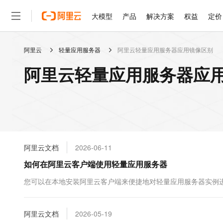
大模型
产品
解决方案
权益
定价
阿里云
轻量应用服务器
阿里云轻量应用服务器应用镜像区别
大模型
产品
解决方案
权益
定价
云市场
伙伴
服务
了解阿里云
精选产品
精选解决方案
普惠上云
产品定价
精选商城
成为销售伙伴
售前咨询
为什么选择阿里云
千问AI平台
阿里云轻量应用服务器应用
了解云产品的定价详情
大模型服务平台百炼
千问办公，解锁你的工作
普惠上云 官方力荐
分销伙伴
在线服务
网站建设
什么是云计算
大
大模型服务与应用平台
企业级Agent产品，直接
云服务器38元/年起，超
咨询伙伴
多端小程序
技术领先
云上成本管理
售后服务
轻量应用服务器
Agency Agents：拥
官方推荐返现计划
大模型
精选产品
精选解决方案
Salesforce 国际版订阅
稳定可靠
管理和优化成本
推荐新用户得奖励，单订单
销售伙伴合作计划
自助服务
友盟天域
安全合规
人工智能与机器学习
AI
文本生成
云数据库 RDS
HappyHorse 打造一
云工开物
无影生态合作计划
在线服务
阿里云文档
2026-06-11
观测云
分析师报告
高校专属算力普惠，学生认
计算
互联网应用开发
Qwen3.8-Max
HOT
Salesforce On Alibaba C
工单服务
如何在阿里云客户端使用轻量应用服务器
智能体时代全能旗舰模型
Tuya 物联网平台阿里云
研究报告与白皮书
人工智能平台 PAI
快速拥有专属 OpenClaw
大模
Consulting Partner 合
大数据
容器
免费试用
短信专区
一站式AI开发、训练和推
您可以在本地安装阿里云客户端来便捷地对轻量应用服务器实例
蓝凌 OA
Qwen3.7-Plus
AI 大模型销售与服务生
现代化应用
存储
天池大赛
能看、能想、能动手的多模
云解析DNS
解决方案免费试用 新老
电子合同
最高领取价值200元试用
安全
阿里云文档
网络与CDN
2026-05-19
AI 算法大赛
Qwen3-VL-Plus
畅捷通