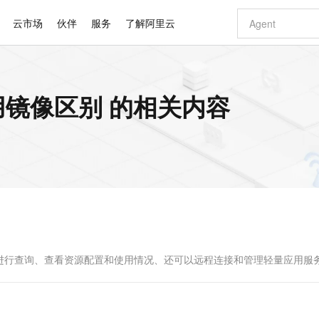
云市场
伙伴
服务
了解阿里云
AI 特惠
数据与 API
成为产品伙伴
企业增值服务
最佳实践
价格计算器
AI 场景体
基础软件
产品伙伴合
阿里云认证
市场活动
配置报价
大模型
镜像区别 的相关内容
自助选配和估算价格
新方式
睿译宝，AI翻译排版一步到位
智启 AI 普惠权益
产品生态集成认证中心
企业支持计划
云上春晚
域名与网站
千问官方 MaaS 平台，为开发者和 Agent 而生，新用户赠送 1 亿 + tokens 额度
Qwen Aud
AI Coding
阿里云Maa
2026 阿里云
云服务器 E
为企业打
数据集
Windows
大模型认证
模型
NEW
NEW
交付可用成果
值低价云产品抢先购
上传文档即自动完成翻译和格式还原
至高享 1亿+免费 tokens，加速 Al 应用落地
提供智能易用的域名与建站服务
智能编程，一键
安全可靠、
产品生态伙伴
专家技术服务
云上奥运之旅
弹性计算合作
阿里云中企出
手机三要素
宝塔 Linux
全部认证
价格优势
有专属领域专家
GLM-5.2：长任务时代开源旗舰模型
阿里云 OPC 创新助力计划
千问大模型
即刻拥有 DeepS
AI 电商营销
对象存储 O
大模型
产品生态伙伴工作台
企业增值服务台
云栖战略参考
云存储合作计
云栖大会
身份实名认证
CentOS
训练营
推动算力普惠，释放技术红利
最高返9万
多领域专家智能体,一键组建 AI 虚拟交付团队
快速构建应用程序和网站，即刻迈出上云第一步
至高百万元 Token 补贴，加速一人公司成长
多元化、高性能、安全可靠的大模型服务
真正可用的 1M 上下文,一次完成代码全链路开发
轻松解锁专属 Dee
从图文生成到
云上的中国
数据库合作计
活动全景
短信
Docker
图片和
站式影视创作平台
Hermes Agent，打造自进化智能体
Token Plan 模型订阅计划
数字证书管理服务（原SSL证书）
5 分钟轻松部署
AI 广告创作
无影云电脑
企业成长
NEW
信息公告
看见新力量
云网络合作计
OCR 文字识别
JAVA
证享300元代金券
可视化编排打通从文字构思到成片全链路闭环
全托管，含MySQL、PostgreSQL、SQL Server、MariaDB多引擎
自主进化，持久记忆，越用越聪明
Qwen3.8-Max 首发尝鲜，限时加量 10 倍，夜间低至2折
实现全站HTTPS，呈现可信的WEB访问
图文、视频一
随时随地安
Kimi-K3
HappyHors
NEW
魔搭 Mode
loud
服务实践
官网公告
Kimi 最新旗舰模型，长程编程与推理利器
让文字生成流
金融模力时刻
Salesforce O
版
发票查验
全能环境
Claude Code + GStack 打造工程团队
千问办公，限时限量积分加倍
Qoder
低代码高效构
AI 建站
短信服务
型
NEW
作计划
计划
创新中心
魔搭 ModelSc
健康状态
理服务
让AI从“聊天伙伴”进化为能干活的“数字员工”
安装技能 GStack，拥有专属 AI 工程团队
你的AI工作搭子，覆盖日常办公高频场景
面向真实软件的智能体编程平台
0 代码专业建
进行查询、查看资源配置和使用情况、还可以远程连接和管理轻量应用服
客户案例
天气预报查询
操作系统
Deepseek-v4-pro
HappyHors
态合作计划
态智能体模型
旗舰 MoE 大模型，百万上下文与顶尖推理能力
图生视频，流
同享
万小智 AI 建站低至 15元/月
Qoder CN
AI 短剧/漫剧
云原生数据库 
快递物流查询
WordPress
成为服务伙
高校合作
点，立即开启云上创新
覆盖公网/内网、递归/权威、移动APP等全场景解析服务
送.CN域名，送备案服务码
基于千问大模型等，支持代码智能生成、研发智能问答
AI助力短剧
GLM-5.2
Wan2.7-T
Ubuntu