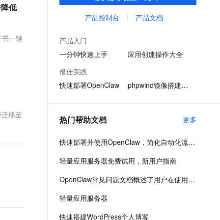
用体验和效率。
文戏情感细腻自然，动作戏激烈拳拳到肉，实现更强表演能力
支持中英文自由切换，具备更强的噪声鲁棒性
并降低
ernetes 版 ACK
云聚AI 严选权益
AI 原生数据库服务发布
SSL 证书
产品控制台
产品文档
，一键激活高效办公新体验
理容器应用的 K8s 服务
精选AI产品，从模型到应用全链提效
Agent 数据网关
堡垒机
证书一键
AI 用量加速计划
云原生数据库 PolarDB
产品入门
应用
防火墙
、识别商机，让客服更高效、服务更出色。
新老同享，达量后返
Agentic Database 发布
一分钟快速上手
应用创建操作大全
千问办公
主机安全
NEW
最佳实践
的智能体编程平台
一站式AI生产力平台
快速部署OpenClaw
phpwind镜像搭建论坛
AI 应用及服务市场
伶鹊
企业级人与Agent协作平台，接入和调度多个数字员工
智能客服平台，对话机器人、对话分析、智能外呼
AI 应用
滑迁移至
热门帮助文档
更多
大模型服务平台百炼 - 全妙
大模型
应用创作平台
多模态内容创作工具，已接入 DeepSeek
快速部署并使用OpenClaw，简化自动化流程以提升运维效率。
自然语言处理
轻量应用服务器免费试用，新用户指南
数据标注
OpenClaw常见问题文档概述了用户在使用过程中可能遇到的主要问题及其解决方案。
机器学习
息提取
与 AI 智能体进行实时音视频通话
轻量应用服务器
从文本、图片、视频中提取结构化的属性信息
构建支持视频理解的 AI 音视频实时通话应用
快速搭建WordPress个人博客