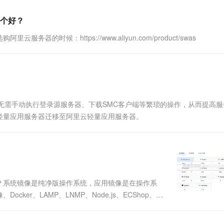
一个 AI 助手
超强辅助，Bol
即刻拥有 DeepSeek-R1 满血版
在企业官网、通讯软件中为客户提供 AI 客服
个好？
多种方案随心选，轻松解锁专属 DeepSeek
时候：https://www.aliyun.com/product/swas
无需手动执行登录源服务器、下载SMC客户端等繁琐的操作，从而提高服
轻量应用服务器迁移至阿里云轻量应用服务器。
？系统镜像是纯净版操作系统，应用镜像是在操作系
ker、LAMP、LNMP、Node.js、ECShop、
器吧来详细说下阿里云轻量应用服务器应用镜像和系统镜像区别