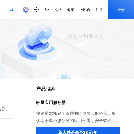
文档
备案
控制台
注册
登录
验
作计划
器
AI 活动
专业服务
服务伙伴合作计划
开发者社区
加入我们
产品动态
服务平台百炼
阿里云 OPC 创新助力计划
一站式生成采购清单，支持单品或批量购买
io：打造专属 AI 语音助手
S产品伙伴计划（繁花）
峰会
CS
造的大模型服务与应用开发平台
一句话生成原生可编辑精美 PPT 文稿
AI 生产力先锋
Al MaaS 服务伙伴赋能合作
域名
博文
Careers
至高可申请百万元
Qwen3.8-Max 模型上线
开启高性价比 AI 编程新体验
弹性可伸缩的云计算服务
Qwen-Audio-3.0-Realtime 端到端实时语音角色扮演
输入一句话想法, 轻松生成专业的 PPT
先锋实践拓展 AI 生产力的边界
Token 补贴，五大权
计划
海大会
伙伴信用分合作计划
商标
问答
社会招聘
益加速 OPC 成功
eek-V4-Pro
SS
一键部署幻兽帕鲁游戏服务器
飞天发布时刻
HOT
Open Search 向量检索版支
划
备案
电子书
校园招聘
pSeek-V4-Pro
视频创作，一键激活电商全链路生产力
稳定、安全、高性价比、高性能的云存储服务
一键购买专属联机服务器，轻松开启游戏
所见，即是所愿
持视频检索 Pipeline 功能
更多支持
划
公司注册
镜像站
视频生成
语音识别与合成
专属 QwenPaw
漫剧工坊：一站式动画创作平台
AI 实训营
HOT
应用身份服务 (IDaaS)
合作伙伴培训与认证
产品推荐
划
上云迁移
站生成，高效打造优质广告素材
全接入的云上超级电脑
从聊天伙伴进化为能主动干活的本地数字员工
快速生产连贯的高质量长漫剧
从基础到进阶，Agent 创客手把手教你
OpenClaw 管理能力上线
e-1.1-T2V
Qwen3-TTS-Flash
lScope
我要反馈
查询合作伙伴
畅细腻的高质量视频
离线语音合成大模型，多语言方言自适应，低延迟高稳定
n Alibaba Cloud ISV 合作
代维服务
建企业门户网站
10 分钟搭建微信、支付宝小程序
轻量应用服务器
MaxCompute MaxFrame 提
创新加速
ope
登录合作伙伴管理后台
我要建议
站，无忧落地极速上线
以可视化方式快速构建移动和 PC 门户网站
国内短信简单易用，安全可靠，秒级触达，全球覆盖200+国家和地区。
高效部署网站，快速应用到小程序
供自动弹性内存功能
务器。
e-1.1-I2V
Cosyvoice-V3-Flash
快速搭建和易于管理的轻量级云服务器。提
安全
畅自然，细节丰富
高表现力语音合成大模型，语音克隆听感自然
我要投诉
PolarDB
供基于单台服务器的应用部署，安全管理，
上云场景组合购
Milvus 弹性伸缩功能新增节
伴
漫剧创作，剧本、分镜、视频高效生成
100%兼容MySQL、PostgreSQL，兼容Oracle，支持集中和分布式
覆盖90%+业务场景，专享组合折扣价
点支持范围
运维监控等服务，一站式提升您的服务器使
2V
VPN
Fun-ASR
新人秒杀低至38元/年