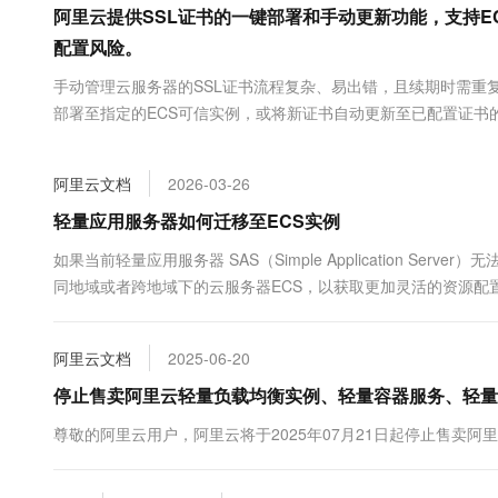
阿里云提供SSL证书的一键部署和手动更新功能，支持
大数据开发治理平台 Data
AI 产品 免费试用
网络
安全
云开发大赛
Tableau 订阅
1亿+ 大模型 tokens 和 
配置风险。
可观测
入门学习赛
中间件
AI空中课堂在线直播课
手动管理云服务器的SSL证书流程复杂、易出错，且续期时需重
云防火墙
140+云产品 免费试用
大模型服务
上云与迁云
部署至指定的ECS可信实例，或将新证书自动更新至已配置证书
云原生的云上边界网络安全
产品新客免费试用，最长1
数据库
生态解决方案
千问AI平台-Token Plan
企业出海
大模型ACA认证体验
大数据计算
助力企业全员 AI 认知与能
阿里云文档
2026-03-26
行业生态解决方案
政企业务
媒体服务
千问AI平台-模型体验
轻量应用服务器如何迁移至ECS实例
开发者生态解决方案
在线体验全尺寸、多种模态
企业服务与云通信
如果当前轻量应用服务器 SAS（Simple Application 
AI 开发和 AI 应用解决
Happy 系列大模型
同地域或者跨地域下的云服务器ECS，以获取更加灵活的资源配
域名与网站
终端用户计算
阿里云文档
2025-06-20
Serverless
大模型解决方案
停止售卖阿里云轻量负载均衡实例、轻量容器服务、轻量
开发工具
尊敬的阿里云用户，阿里云将于2025年07月21日起停止售卖
快速部署 Dify，高效搭建 
迁移与运维管理