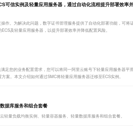
服务生态伙伴
视觉 Coding、空间感知、多模态思考等全面升级
1M上下文，专为长程任务能力而生
云工开物
ECS可信实例及轻量应用服务器，通过自动化流程提升部署效率
企业应用
Works
Night Plan 支持 Qwen 3.8-Max
云原生大数据计算服务 MaxCompute
AI 办公
容器服务 Kub
NEW
Red Hat
30+ 款产品免费体验
Data Agent 驱动的一站式 Data+AI 开发治理平台
夜间 5 折，Qwen/Meoo/TokenPlan 客户专享
面向分析的企业级SaaS模式云数据仓库
AI智能应用
提供一站式管
科研合作
ERP
堂（旗舰版）
SUSE
复操作。为解决此问题，数字证书管理服务提供了自动化部署功能，可将
智能客服
AI 应用构建
大模型原生
CRM
的ECS及轻量应用服务器，以提升部署效率并降低配置风险。
防护产品
2个月
自动承接线索
建站小程序
Qoder
大模型服务平台百炼-应用模版
OA 办公系统
HOT
NEW
面向真实软件
个人版上线、团队版降价；千问3.8-Max首发发尝鲜
丰富多元化的应用模版和解决方案
力提升
财税管理
模板建站
万有无界
大模型服务平台百炼-智能体
400电话
定制建站
的模型效果
灵活可视化地构建企业级 Agent
Server）无法满足您的业务配置需求，您可以将同一阿里云账号下轻量应用服务器平
方案
广告营销
模板小程序
秒悟
人工智能平台 PAI
置方案。本文介绍如何通过SMC将轻量应用服务器迁移至ECS实例。
定制小程序
云端极速 AI 
新一代 AI 视频生成模型，深度适配广告营销等场景
AI Native 的算法工程平台，一站式完成建模、训练、推理服务部署
APP 开发
建站系统
数据库服务和组合套餐
阿里云轻量负载均衡实例、轻量容器服务、轻量数据库服务和组合套餐。
AI 应用
10分钟微调：让0.6B模型媲美235B模
多模态数据信
型
依托云原生高可用架构,实现Dify私有化部署
用1%尺寸在特定领域达到大模型90%以上效果