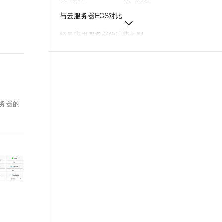
t.diy 一步搞定创意建站
构建大模型应用的安全防护体系
与云服务器ECS对比
通过自然语言交互简化开发流程,全栈开发支持
通过阿里云安全产品对 AI 应用进行安全防护
轻量应用服务器的计费规则
创建轻量应用服务器
轻量应用服务器计费项
轻量应用服务器新手指引
务器的