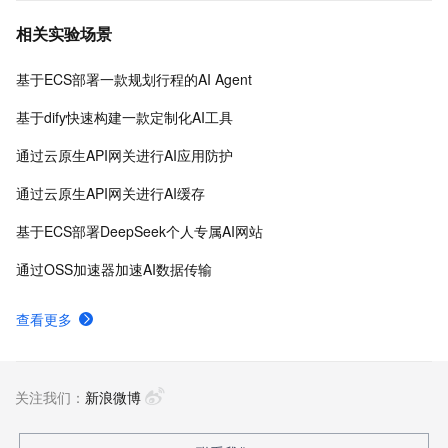
台、PAI-Designer（原Studio）可视化建模平台、PAI-
相关实验场景
DSW云原生交互式建模平台、PAI-DLC云原生AI基础平
台、PAI-EAS云原生弹性推理服务平台，支持千亿特
基于ECS部署一款规划行程的AI Agent
征、万亿样本规模加速训练，百余落地场景，全面提升
工程效率。
基于dify快速构建一款定制化AI工具
通过云原生API网关进行AI应用防护
通过云原生API网关进行AI缓存
基于ECS部署DeepSeek个人专属AI网站
通过OSS加速器加速AI数据传输
查看更多
关注我们：
新浪微博