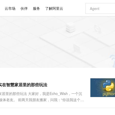
云市场
伙伴
服务
了解阿里云
AI 特惠
数据与 API
成为产品伙伴
企业增值服务
最佳实践
价格计算器
AI 场景体
基础软件
产品伙伴合
阿里云认证
市场活动
配置报价
大模型
自助选配和估算价格
新方式
睿译宝，AI翻译排版一步到位
智启 AI 普惠权益
产品生态集成认证中心
企业支持计划
云上春晚
域名与网站
千问官方 MaaS 平台，为开发者和 Agent 而生，新用户赠送 1 亿 + tokens 额度
Qwen Aud
AI Coding
阿里云Maa
2026 阿里云
云服务器 E
为企业打
数据集
Windows
大模型认证
模型
NEW
NEW
交付可用成果
值低价云产品抢先购
上传文档即自动完成翻译和格式还原
至高享 1亿+免费 tokens，加速 Al 应用落地
提供智能易用的域名与建站服务
智能编程，一键
安全可靠、
产品生态伙伴
专家技术服务
云上奥运之旅
弹性计算合作
阿里云中企出
手机三要素
宝塔 Linux
全部认证
价格优势
有专属领域专家
GLM-5.2：长任务时代开源旗舰模型
阿里云 OPC 创新助力计划
千问大模型
即刻拥有 DeepS
AI 电商营销
对象存储 O
大模型
产品生态伙伴工作台
企业增值服务台
云栖战略参考
云存储合作计
云栖大会
身份实名认证
CentOS
训练营
推动算力普惠，释放技术红利
最高返9万
多领域专家智能体,一键组建 AI 虚拟交付团队
快速构建应用程序和网站，即刻迈出上云第一步
至高百万元 Token 补贴，加速一人公司成长
多元化、高性能、安全可靠的大模型服务
真正可用的 1M 上下文,一次完成代码全链路开发
轻松解锁专属 Dee
从图文生成到
云上的中国
数据库合作计
活动全景
短信
Docker
图片和
站式影视创作平台
Hermes Agent，打造自进化智能体
Token Plan 模型订阅计划
数字证书管理服务（原SSL证书）
5 分钟轻松部署
AI 广告创作
无影云电脑
企业成长
NEW
信息公告
看见新力量
云网络合作计
OCR 文字识别
JAVA
证享300元代金券
可视化编排打通从文字构思到成片全链路闭环
全托管，含MySQL、PostgreSQL、SQL Server、MariaDB多引擎
自主进化，持久记忆，越用越聪明
Qwen3.8-Max 首发尝鲜，限时加量 10 倍，夜间低至2折
实现全站HTTPS，呈现可信的WEB访问
图文、视频一
随时随地安
Kimi-K3
HappyHors
NEW
魔搭 Mode
loud
服务实践
官网公告
实在智慧家居里的那些玩法
Kimi 最新旗舰模型，长程编程与推理利器
让文字生成流
金融模力时刻
Salesforce O
版
发票查验
全能环境
Claude Code + GStack 打造工程团队
千问办公，限时限量积分加倍
Qoder
低代码高效构
AI 建站
短信服务
型
NEW
作计划
计划
创新中心
魔搭 ModelSc
健康状态
理服务
让AI从“聊天伙伴”进化为能干活的“数字员工”
安装技能 GStack，拥有专属 AI 工程团队
你的AI工作搭子，覆盖日常办公高频场景
面向真实软件的智能体编程平台
0 代码专业建
里的那些玩法 大家好，我是Echo_Wish，一个沉
客户案例
天气预报查询
操作系统
Deepseek-v4-pro
HappyHors
态合作计划
媒体老友。 前两天我朋友搬家，问我：“你说我这个新
态智能体模型
旗舰 MoE 大模型，百万上下文与顶尖推理能力
图生视频，流
同享
万小智 AI 建站低至 15元/月
Qoder CN
AI 短剧/漫剧
云原生数据库 
快递物流查询
WordPress
成为服务伙
高校合作
点，立即开启云上创新
覆盖公网/内网、递归/权威、移动APP等全场景解析服务
送.CN域名，送备案服务码
基于千问大模型等，支持代码智能生成、研发智能问答
AI助力短剧
GLM-5.2
Wan2.7-T
Ubuntu