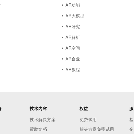
一个 AI 助手
超强辅助，Bol
r
AR功能
即刻拥有 DeepSeek-R1 满血版
在企业官网、通讯软件中为客户提供 AI 客服
AR大模型
多种方案随心选，轻松解锁专属 DeepSeek
AR研究
AR解析
AR空间
AR企业
AR教程
价
技术内容
权益
服
技术解决方案
免费试用
基
帮助文档
解决方案免费试用
企