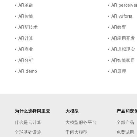
10 分钟在聊天系统中增加
AR革命
AR perceive
专有云
AR智能
AR vuforia
AR新技术
AR教育
AR计算
AR应用开发
AR商业
AR虚拟现实
AR分析
AR智能家居
AR demo
AR原理
为什么选择阿里云
大模型
产品和定
什么是云计算
大模型服务平台
全部产品
全球基础设施
千问大模型
免费试用