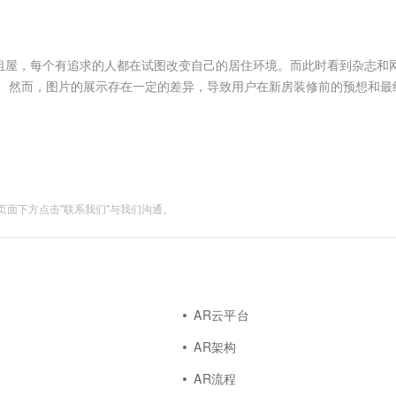
服务生态伙伴
视觉 Coding、空间感知、多模态思考等全面升级
1M上下文，专为长程任务能力而生
云工开物
企业应用
Works
Night Plan 支持 Qwen 3.8-Max
云原生大数据计算服务 MaxCompute
AI 办公
容器服务 Kub
NEW
Red Hat
30+ 款产品免费体验
Data Agent 驱动的一站式 Data+AI 开发治理平台
夜间 5 折，Qwen/Meoo/TokenPlan 客户专享
面向分析的企业级SaaS模式云数据仓库
AI智能应用
提供一站式管
科研合作
ERP
堂（旗舰版）
SUSE
租屋，每个有追求的人都在试图改变自己的居住环境。而此时看到杂志和
智能客服
AI 应用构建
大模型原生
CRM
。 然而，图片的展示存在一定的差异，导致用户在新房装修前的预想和最
防护产品
2个月
自动承接线索
就是家具和房间搭配风格不协调，这些问题始终困扰着家居购买者和销售
建站小程序
Qoder
大模型服务平台百炼-应用模版
OA 办公系统
HOT
NEW
面向真实软件
个人版上线、团队版降价；千问3.8-Max首发发尝鲜
丰富多元化的应用模版和解决方案
力提升
财税管理
模板建站
万有无界
大模型服务平台百炼-智能体
400电话
定制建站
的模型效果
灵活可视化地构建企业级 Agent
面下方点击"联系我们"与我们沟通。
方案
广告营销
模板小程序
秒悟
人工智能平台 PAI
定制小程序
云端极速 AI 
新一代 AI 视频生成模型，深度适配广告营销等场景
AI Native 的算法工程平台，一站式完成建模、训练、推理服务部署
APP 开发
建站系统
AR云平台
AR架构
AI 应用
10分钟微调：让0.6B模型媲美235B模
多模态数据信
型
依托云原生高可用架构,实现Dify私有化部署
AR流程
用1%尺寸在特定领域达到大模型90%以上效果