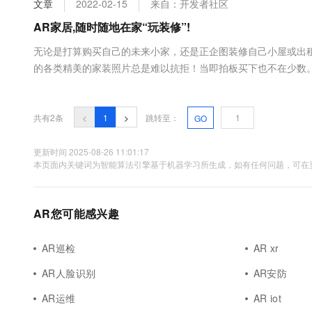
文章
2022-02-15
来自：开发者社区
大数据开发治理平台 Data
AI 产品 免费试用
网络
安全
云开发大赛
Tableau 订阅
AR家居,随时随地在家“玩装修”!
1亿+ 大模型 tokens 和 
可观测
入门学习赛
中间件
AI空中课堂在线直播课
无论是打算购买自己的未来小家，还是正企图装修自己小屋或出
云防火墙
140+云产品 免费试用
大模型服务
的各类精美的家装照片总是难以抗拒！当即拍板买下也不在少数
上云与迁云
云原生的云上边界网络安全
产品新客免费试用，最长1
数据库
的实物存在差异。不是新添置的家具大小和房间的尺寸不适合，
生态解决方案
千问AI平台-Token Plan
企业出海
大模型ACA认证体验
约着用户...
大数据计算
助力企业全员 AI 认知与能
行业生态解决方案
共有2条
<
1
>
跳转至：
GO
政企业务
媒体服务
千问AI平台-模型体验
开发者生态解决方案
在线体验全尺寸、多种模态
更新时间 2025-08-26 11:01:17
企业服务与云通信
本页面内关键词为智能算法引擎基于机器学习所生成，如有任何问题，可在页
AI 开发和 AI 应用解决
Happy 系列大模型
域名与网站
AR您可能感兴趣
终端用户计算
Serverless
大模型解决方案
AR巡检
AR xr
开发工具
AR人脸识别
AR安防
快速部署 Dify，高效搭建 
迁移与运维管理
AR运维
AR iot