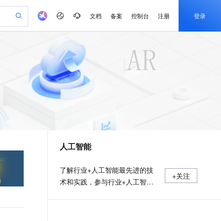
文档
备案
控制台
注册
登录
验
作计划
器
AI 活动
专业服务
服务伙伴合作计划
开发者社区
加入我们
产品动态
服务平台百炼
阿里云 OPC 创新助力计划
一站式生成采购清单，支持单品或批量购买
io：打造专属 AI 语音助手
S产品伙伴计划（繁花）
峰会
CS
造的大模型服务与应用开发平台
一句话生成原生可编辑精美 PPT 文稿
AI 生产力先锋
Al MaaS 服务伙伴赋能合作
域名
博文
Careers
至高可申请百万元
Qwen3.8-Max 模型上线
开启高性价比 AI 编程新体验
弹性可伸缩的云计算服务
Qwen-Audio-3.0-Realtime 端到端实时语音角色扮演
输入一句话想法, 轻松生成专业的 PPT
先锋实践拓展 AI 生产力的边界
Token 补贴，五大权
计划
海大会
伙伴信用分合作计划
商标
问答
社会招聘
益加速 OPC 成功
eek-V4-Pro
SS
一键部署幻兽帕鲁游戏服务器
飞天发布时刻
HOT
Open Search 向量检索版支
划
备案
电子书
校园招聘
pSeek-V4-Pro
视频创作，一键激活电商全链路生产力
稳定、安全、高性价比、高性能的云存储服务
一键购买专属联机服务器，轻松开启游戏
所见，即是所愿
持视频检索 Pipeline 功能
更多支持
划
公司注册
镜像站
视频生成
语音识别与合成
专属 QwenPaw
漫剧工坊：一站式动画创作平台
AI 实训营
HOT
应用身份服务 (IDaaS)
合作伙伴培训与认证
人工智能
划
上云迁移
站生成，高效打造优质广告素材
全接入的云上超级电脑
从聊天伙伴进化为能主动干活的本地数字员工
快速生产连贯的高质量长漫剧
从基础到进阶，Agent 创客手把手教你
OpenClaw 管理能力上线
e-1.1-T2V
Qwen3-TTS-Flash
lScope
我要反馈
查询合作伙伴
畅细腻的高质量视频
离线语音合成大模型，多语言方言自适应，低延迟高稳定
n Alibaba Cloud ISV 合作
代维服务
建企业门户网站
10 分钟搭建微信、支付宝小程序
MaxCompute MaxFrame 提
了解行业+人工智能最先进的技
+关注
创新加速
ope
登录合作伙伴管理后台
我要建议
站，无忧落地极速上线
以可视化方式快速构建移动和 PC 门户网站
国内短信简单易用，安全可靠，秒级触达，全球覆盖200+国家和地区。
高效部署网站，快速应用到小程序
供自动弹性内存功能
术和实践，参与行业+人工智能
e-1.1-I2V
Cosyvoice-V3-Flash
安全
实践项目
畅自然，细节丰富
高表现力语音合成大模型，语音克隆听感自然
我要投诉
PolarDB
上云场景组合购
Milvus 弹性伸缩功能新增节
伴
漫剧创作，剧本、分镜、视频高效生成
100%兼容MySQL、PostgreSQL，兼容Oracle，支持集中和分布式
覆盖90%+业务场景，专享组合折扣价
点支持范围
2V
VPN
Fun-ASR