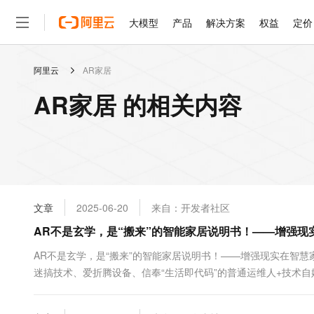
大模型
产品
解决方案
权益
定价
阿里云
AR家居
大模型
产品
解决方案
权益
定价
云市场
伙伴
服务
了解阿里云
精选产品
精选解决方案
普惠上云
产品定价
精选商城
成为销售伙伴
售前咨询
为什么选择阿里云
千问AI平台
AR家居 的相关内容
了解云产品的定价详情
大模型服务平台百炼
千问办公，解锁你的工作
普惠上云 官方力荐
分销伙伴
在线服务
网站建设
什么是云计算
大
大模型服务与应用平台
企业级Agent产品，直接
云服务器38元/年起，超
咨询伙伴
多端小程序
技术领先
云上成本管理
售后服务
轻量应用服务器
Agency Agents：拥
官方推荐返现计划
大模型
精选产品
精选解决方案
Salesforce 国际版订阅
稳定可靠
管理和优化成本
推荐新用户得奖励，单订单
销售伙伴合作计划
自助服务
友盟天域
安全合规
人工智能与机器学习
AI
文本生成
云数据库 RDS
HappyHorse 打造一
云工开物
无影生态合作计划
在线服务
文章
2025-06-20
来自：开发者社区
观测云
分析师报告
高校专属算力普惠，学生认
计算
互联网应用开发
Qwen3.8-Max
HOT
Salesforce On Alibaba C
工单服务
AR不是玄学，是“搬来”的智能家居说明书！——增强现
智能体时代全能旗舰模型
Tuya 物联网平台阿里云
研究报告与白皮书
人工智能平台 PAI
快速拥有专属 OpenClaw
大模
Consulting Partner 合
大数据
容器
免费试用
短信专区
一站式AI开发、训练和推
AR不是玄学，是“搬来”的智能家居说明书！——增强现实在智慧家居
蓝凌 OA
Qwen3.7-Plus
AI 大模型销售与服务生
现代化应用
迷搞技术、爱折腾设备、信奉“生活即代码”的普通运维人+技术自
存储
天池大赛
能看、能想、能动手的多模
云解析DNS
解决方案免费试用 新老
电子合同
风系统到底怎么调？墙上这触屏像飞机驾驶舱一样，看着就...
最高领取价值200元试用
安全
网络与CDN
AI 算法大赛
Qwen3-VL-Plus
畅捷通