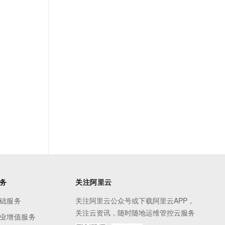
t.diy 一步搞定创意建站
构建大模型应用的安全防护体系
通过自然语言交互简化开发流程,全栈开发支持
通过阿里云安全产品对 AI 应用进行安全防护
务
关注阿里云
础服务
关注阿里云公众号或下载阿里云APP，
关注云资讯，随时随地运维管控云服务
业增值服务