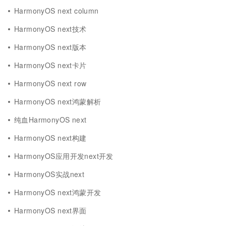
HarmonyOS next column
HarmonyOS next技术
HarmonyOS next版本
HarmonyOS next卡片
HarmonyOS next row
HarmonyOS next鸿蒙解析
纯血HarmonyOS next
HarmonyOS next构建
HarmonyOS应用开发next开发
HarmonyOS实战next
HarmonyOS next鸿蒙开发
HarmonyOS next界面