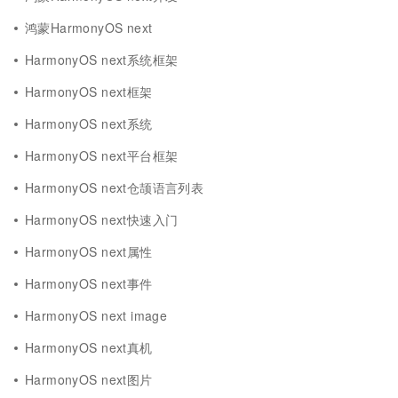
鸿蒙HarmonyOS next
HarmonyOS next系统框架
HarmonyOS next框架
HarmonyOS next系统
HarmonyOS next平台框架
HarmonyOS next仓颉语言列表
HarmonyOS next快速入门
HarmonyOS next属性
HarmonyOS next事件
HarmonyOS next image
HarmonyOS next真机
HarmonyOS next图片