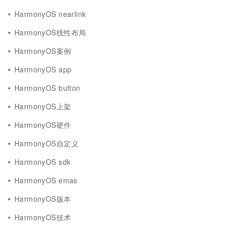
HarmonyOS nearlink
HarmonyOS线性布局
HarmonyOS案例
HarmonyOS app
HarmonyOS button
HarmonyOS上架
HarmonyOS硬件
HarmonyOS自定义
HarmonyOS sdk
HarmonyOS emas
HarmonyOS版本
HarmonyOS技术