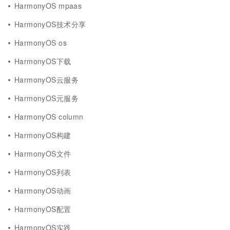
HarmonyOS mpaas
HarmonyOS技术分享
HarmonyOS os
HarmonyOS下载
HarmonyOS云服务
HarmonyOS元服务
HarmonyOS column
HarmonyOS构建
HarmonyOS文件
HarmonyOS列表
HarmonyOS动画
HarmonyOS配置
HarmonyOS实践