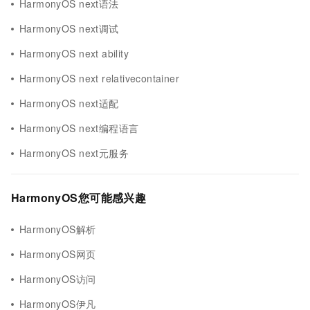
HarmonyOS next语法
HarmonyOS next调试
HarmonyOS next ability
HarmonyOS next relativecontainer
HarmonyOS next适配
HarmonyOS next编程语言
HarmonyOS next元服务
HarmonyOS您可能感兴趣
HarmonyOS解析
HarmonyOS网页
HarmonyOS访问
HarmonyOS伊凡