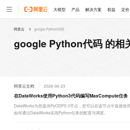
大模型
产品
解决方案
权益
定价
阿里云
google Python代码
大模型
产品
解决方案
权益
定价
云市场
伙伴
服务
了解阿里云
精选产品
精选解决方案
普惠上云
产品定价
精选商城
成为销售伙伴
售前咨询
为什么选择阿里云
千问AI平台
google Python代码 的
了解云产品的定价详情
大模型服务平台百炼
睿译宝，AI翻译排版一
普惠上云 官方力荐
分销伙伴
在线服务
网站建设
什么是云计算
大
大模型服务与应用平台
上传文档即自动完成翻译和
云服务器38元/年起，超
咨询伙伴
多端小程序
技术领先
云上成本管理
售后服务
轻量应用服务器
GLM-5.2：长任务时代
官方推荐返现计划
大模型
精选产品
精选解决方案
Salesforce 国际版订阅
稳定可靠
管理和优化成本
推荐新用户得奖励，单订单
销售伙伴合作计划
自助服务
友盟天域
安全合规
人工智能与机器学习
AI
文本生成
云数据库 RDS
Hermes Agent，打造
云工开物
无影生态合作计划
在线服务
阿里云文档
2026-06-23
观测云
分析师报告
自主进化，持久记忆，越用
高校专属算力普惠，学生认
计算
互联网应用开发
Qwen3.8-Max
HOT
Salesforce On Alibaba C
工单服务
在DataWorks使用Python3代码编写MaxComput
智能体时代全能旗舰模型
Tuya 物联网平台阿里云
研究报告与白皮书
人工智能平台 PAI
快速拥有专属 OpenClaw
大模
Consulting Partner 合
大数据
容器
免费试用
短信专区
一站式AI开发、训练和推
DataWorks为您提供PyODPS 3节点，您可以在该节点中直接
蓝凌 OA
Qwen3.7-Plus
AI 大模型销售与服务生
现代化应用
如何通过DataWorks实现Python任务的配置与调度。
存储
天池大赛
能看、能想、能动手的多模
云解析DNS
解决方案免费试用 新老
电子合同
最高领取价值200元试用
安全
网络与CDN
AI 算法大赛
Qwen3-VL-Plus
畅捷通