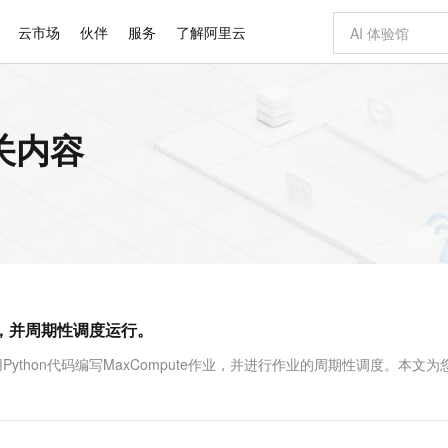
云市场
伙伴
服务
了解阿里云
AI 特惠
数据与 API
成为产品伙伴
企业增值服务
最佳实践
价格计算器
AI 场景体
基础软件
产品伙伴合
阿里云认证
市场活动
配置报价
大模型
相关内容
自助选配和估算价格
步到位
智启 AI 普惠权益
产品生态集成认证中心
企业支持计划
云上春晚
域名与网站
Qwen Audio：打造专属 AI 语音助手
千问官方 MaaS 平台，为开发者和 Agent 而生，新用户赠送 1 亿 + tokens 额度
一句话生成原生
AI Coding
阿里云Maa
2026 阿里云
云服务器 E
为企业打
数据集
Windows
大模型认证
模型
NEW
NEW
格式还原
值低价云产品抢先购
至高享 1亿+免费 tokens，加速 Al 应用落地
提供智能易用的域名与建站服务
Qwen-Audio-3.0-Realtime 端到端实时语音角色扮演
输入一句话想法,
智能编程，一键
安全可靠、
产品生态伙伴
专家技术服务
云上奥运之旅
弹性计算合作
阿里云中企出
手机三要素
宝塔 Linux
全部认证
价格优势
开源旗舰模型
即刻拥有 DeepSeek-V4-Pro
阿里云 OPC 创新助力计划
千问大模型
一键部署幻兽
AI 电商营销
对象存储 O
大模型
产品生态伙伴工作台
企业增值服务台
云栖战略参考
云存储合作计
云栖大会
身份实名认证
CentOS
训练营
推动算力普惠，释放技术红利
最高返9万
真正可用的 1M 上下文,一次完成代码全链路开发
快速构建应用程序和网站，即刻迈出上云第一步
轻松解锁专属 DeepSeek-V4-Pro
至高百万元 Token 补贴，加速一人公司成长
多元化、高性能、安全可靠的大模型服务
一键购买专属
从图文生成到
云上的中国
数据库合作计
活动全景
短信
Docker
图片和
自进化智能体
5 分钟轻松部署专属 QwenPaw
Token Plan 模型订阅计划
数字证书管理服务（原SSL证书）
高效搭建 AI
AI 广告创作
无影云电脑
企业成长
NEW
HOT
信息公告
看见新力量
云网络合作计
OCR 文字识别
JAVA
越聪明
证享300元代金券
全托管，含MySQL、PostgreSQL、SQL Server、MariaDB多引擎
Qwen3.8-Max 首发尝鲜，限时加量 10 倍，夜间低至2折
实现全站 HTTPS，呈现可信的 Web 访问
从聊天伙伴进化为能主动干活的本地数字员工
图文、视频一
随时随地安
Kimi-K3
HappyHors
NEW
魔搭 Mode
loud
服务实践
官网公告
e任务，并周期性调度运行。
Kimi 最新旗舰模型，长程编程与推理利器
让文字生成流
金融模力时刻
Salesforce O
版
发票查验
全能环境
Claude Code + GStack 打造工程团队
千问办公，限时限量积分加倍
Qoder
低代码高效构
AI 建站
短信服务
型
NEW
作计划
计划
创新中心
魔搭 ModelSc
健康状态
理服务
让AI从“聊天伙伴”进化为能干活的“数字员工”
安装技能 GStack，拥有专属 AI 工程团队
你的AI工作搭子，覆盖日常办公高频场景
面向真实软件的智能体编程平台
0 代码专业建
使用Python代码编写MaxCompute作业，并进行作业的周期性调度。本文为
客户案例
天气预报查询
操作系统
Deepseek-v4-pro
HappyHors
态合作计划
态智能体模型
旗舰 MoE 大模型，百万上下文与顶尖推理能力
图生视频，流
同享
万小智 AI 建站低至 15元/月
Qoder CN
AI 短剧/漫剧
云原生数据库 
快递物流查询
WordPress
成为服务伙
高校合作
点，立即开启云上创新
覆盖公网/内网、递归/权威、移动APP等全场景解析服务
送.CN域名，送备案服务码
基于千问大模型等，支持代码智能生成、研发智能问答
AI助力短剧
GLM-5.2
Wan2.7-T
Ubuntu