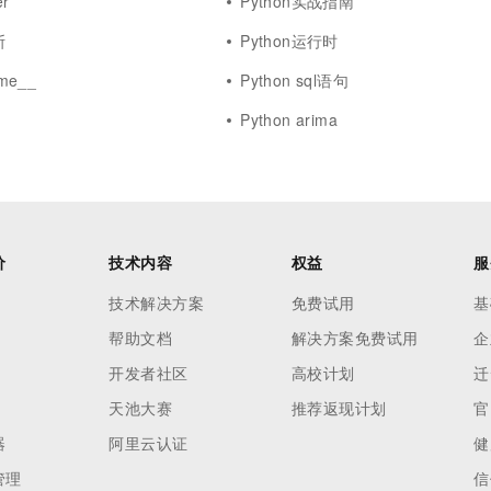
er
Python实战指南
斯
Python运行时
me__
Python sql语句
Python arima
价
技术内容
权益
服
技术解决方案
免费试用
基
帮助文档
解决方案免费试用
企
开发者社区
高校计划
迁
天池大赛
推荐返现计划
官
器
阿里云认证
健
管理
信