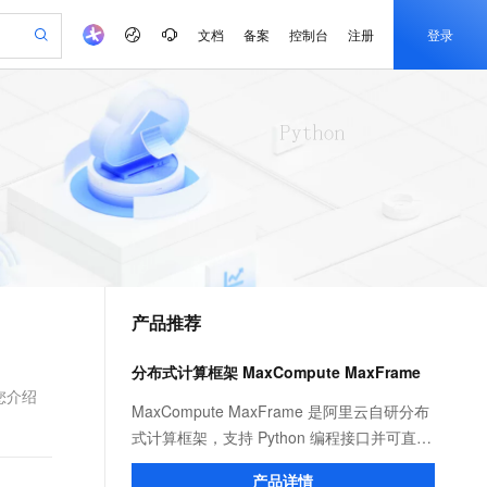
文档
备案
控制台
注册
登录
验
作计划
器
AI 活动
专业服务
服务伙伴合作计划
开发者社区
加入我们
产品动态
服务平台百炼
阿里云 OPC 创新助力计划
一站式生成采购清单，支持单品或批量购买
可编辑精美 PPT 文稿
S产品伙伴计划（繁花）
峰会
CS
造的大模型服务与应用开发平台
Agency Agents：拥有专属领域专家
AI 生产力先锋
Al MaaS 服务伙伴赋能合作
域名
博文
Careers
PolarDB Agentic Database
至高可申请百万元
 轻松生成专业的 PPT
开启高性价比 AI 编程新体验
弹性可伸缩的云计算服务
先锋实践拓展 AI 生产力的边界
发布
多领域专家智能体,一键组建 AI 虚拟交付团队
Token 补贴，五大权
计划
海大会
伙伴信用分合作计划
商标
问答
社会招聘
益加速 OPC 成功
帕鲁游戏服务器
SS
HappyHorse 打造一站式影视创作平台
飞天发布时刻
HOT
秒悟 Meoo CLI 支持一键部
划
备案
电子书
校园招聘
联机服务器，轻松开启游戏
视频创作，一键激活电商全链路生产力
稳定、安全、高性价比、高性能的云存储服务
所见，即是所愿
署项目至阿里云账号
可视化编排打通从文字构思到成片全链路闭环
更多支持
划
公司注册
镜像站
视频生成
语音识别与合成
 智能体与工作流应用
漫剧工坊：一站式动画创作平台
AI 实训营
Flink OSS 支持
合作伙伴培训与认证
产品推荐
划
上云迁移
站生成，高效打造优质广告素材
全接入的云上超级电脑
通过阿里云百炼高效搭建AI应用,助力高效开发
快速生产连贯的高质量长漫剧
从基础到进阶，Agent 创客手把手教你
AssumeRole 角色自定义
e-1.1-T2V
Qwen3-TTS-Flash
lScope
我要反馈
查询合作伙伴
畅细腻的高质量视频
离线语音合成大模型，多语言方言自适应，低延迟高稳定
n Alibaba Cloud ISV 合作
代维服务
建企业门户网站
10 分钟搭建微信、支付宝小程序
分布式计算框架 MaxCompute MaxFrame
百炼 Qwen3.7-Flash 系列模
创新加速
ope
登录合作伙伴管理后台
我要建议
站，无忧落地极速上线
以可视化方式快速构建移动和 PC 门户网站
国内短信简单易用，安全可靠，秒级触达，全球覆盖200+国家和地区。
高效部署网站，快速应用到小程序
型发布
您介绍
e-1.1-I2V
Cosyvoice-V3-Flash
MaxCompute MaxFrame 是阿里云自研分布
安全
畅自然，细节丰富
高表现力语音合成大模型，语音克隆听感自然
我要投诉
PolarDB
式计算框架，支持 Python 编程接口并可直接
上云场景组合购
伴
Qoder CN V1.7.0 发布
漫剧创作，剧本、分镜、视频高效生成
100%兼容MySQL、PostgreSQL，兼容Oracle，支持集中和分布式
覆盖90%+业务场景，专享组合折扣价
使用 MaxCompute 计算资源及数据接口，与
2V
VPN
Fun-ASR
产品详情