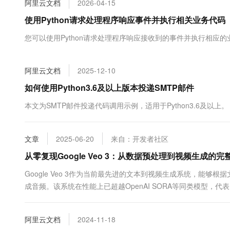
阿里云文档
2026-04-15
大数据开发治理平台 Data
AI 产品 免费试用
网络
安全
云开发大赛
Tableau 订阅
使用Python请求处理程序响应事件并执行相关业务代码
1亿+ 大模型 tokens 和 
可观测
入门学习赛
中间件
AI空中课堂在线直播课
您可以使用Python请求处理程序响应接收到的事件并执行相应的
云防火墙
140+云产品 免费试用
大模型服务
上云与迁云
云原生的云上边界网络安全
产品新客免费试用，最长1
数据库
生态解决方案
千问AI平台-Token Plan
阿里云文档
2025-12-10
企业出海
大模型ACA认证体验
大数据计算
助力企业全员 AI 认知与能
行业生态解决方案
如何使用Python3.6及以上版本投递SMTP邮件
政企业务
媒体服务
千问AI平台-模型体验
开发者生态解决方案
本文为SMTP邮件投递代码调用示例，适用于Python3.6及以上。
在线体验全尺寸、多种模态
企业服务与云通信
AI 开发和 AI 应用解决
Happy 系列大模型
域名与网站
文章
2025-06-20
来自：开发者社区
从零复现Google Veo 3：从数据预处理到视频生成的完
终端用户计算
Google Veo 3作为当前最先进的文本到视频生成系统，能
Serverless
大模型解决方案
成音频。该系统在性能上已超越OpenAI SORA等同类模型，代表
了Veo 3技术报告和模型规格说明，详细阐述了系统架构、训
开发工具
快速部署 Dify，高效搭建 
开始复现Veo 3的实现方法，构建我们自己的小规模Veo ....
阿里云文档
2024-11-18
迁移与运维管理