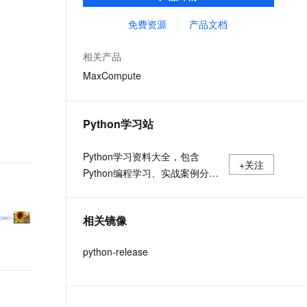
MaxCompute Notebook、镜像管理等功能共
文戏情感细腻自然，动作戏激烈拳拳到肉，实现更强表演能力
支持中英文自由切换，具备更强的噪声鲁棒性
ernetes 版 ACK
云聚AI 严选权益
云安全中心 AI BAS 智能自动
SSL 证书
同构成 MaxCompute 完整 Python 开发生
免费资源
产品文档
，一键激活高效办公新体验
理容器应用的 K8s 服务
精选AI产品，从模型到应用全链提效
化模拟渗透攻击产品发布
态。
堡垒机
AI 用量加速计划
DataWorks ChatBI 会话支持
相关产品
应用
防火墙
、识别商机，让客服更高效、服务更出色。
新老同享，达量后返
上传临时文件分析
MaxCompute
千问办公
主机安全
NEW
的智能体编程平台
一站式AI生产力平台
Python学习站
AI 应用及服务市场
伶鹊
企业级人与Agent协作平台，接入和调度多个数字员工
智能客服平台，对话机器人、对话分析、智能外呼
Python学习资料大全，包含
AI 应用
+关注
Python编程学习、实战案例分
大模型服务平台百炼 - 全妙
大模型
应用创作平台
享、开发者必知词条等内容。
多模态内容创作工具，已接入 DeepSeek
自然语言处理
相关镜像
数据标注
python-release
机器学习
息提取
与 AI 智能体进行实时音视频通话
从文本、图片、视频中提取结构化的属性信息
构建支持视频理解的 AI 音视频实时通话应用