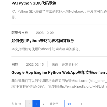
PAI Python SDK代码示例
10 分钟在聊天系统中增加
专有云
PAI Python SDK提供了丰富的代码示例Notebook，开发者可以
署。
阿里云文档
2023-10-09
如何使用Python来访问表格问答服务
本文介绍如何使用Python来访问表格问答服务。
问答
2022-02-15
来自：开发者社区
Google App Engine Python WebApp框架支持self.e
我知道我们可以通过调用将错误返回给请求self.error(http_e
现“不支持的错误代码”。 我使用http://en.wikipedia.org/wiki/
WebApp框架当前支持哪些htt...
共有7条
<
1
>
跳转至：
GO