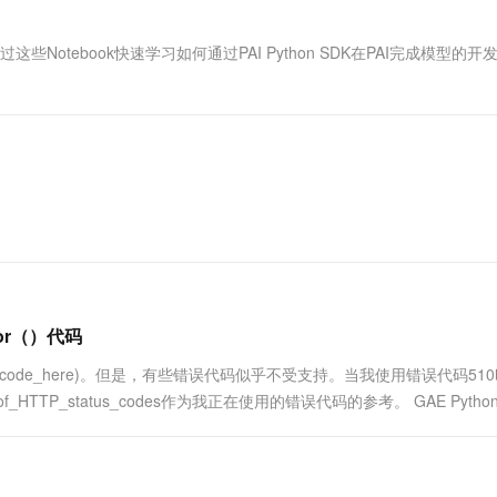
一个 AI 助手
超强辅助，Bol
即刻拥有 DeepSeek-R1 满血版
在企业官网、通讯软件中为客户提供 AI 客服
通过这些Notebook快速学习如何通过PAI Python SDK在PAI完成模型的开
多种方案随心选，轻松解锁专属 DeepSeek
rror（）代码
rror_code_here)。但是，有些错误代码似乎不受支持。当我使用错误代码51
List_of_HTTP_status_codes作为我正在使用的错误代码的参考。 GAE Pytho