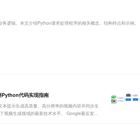
服务生态伙伴
视觉 Coding、空间感知、多模态思考等全面升级
1M上下文，专为长程任务能力而生
云工开物
企业应用
Works
Night Plan 支持 Qwen 3.8-Max
云原生大数据计算服务 MaxCompute
AI 办公
容器服务 Kub
NEW
Red Hat
30+ 款产品免费体验
Data Agent 驱动的一站式 Data+AI 开发治理平台
夜间 5 折，Qwen/Meoo/TokenPlan 客户专享
面向分析的企业级SaaS模式云数据仓库
AI智能应用
提供一站式管
科研合作
ERP
堂（旗舰版）
SUSE
业务逻辑。本文介绍Python请求处理程序的相关概念、结构特点和示例。
智能客服
AI 应用构建
大模型原生
CRM
防护产品
2个月
自动承接线索
建站小程序
Qoder
大模型服务平台百炼-应用模版
OA 办公系统
HOT
NEW
面向真实软件
个人版上线、团队版降价；千问3.8-Max首发发尝鲜
丰富多元化的应用模版和解决方案
力提升
财税管理
模板建站
万有无界
大模型服务平台百炼-智能体
400电话
定制建站
的模型效果
灵活可视化地构建企业级 Agent
方案
广告营销
模板小程序
秒悟
人工智能平台 PAI
定制小程序
云端极速 AI 
新一代 AI 视频生成模型，深度适配广告营销等场景
AI Native 的算法工程平台，一站式完成建模、训练、推理服务部署
整Python代码实现指南
APP 开发
够根据文本提示生成高质量、高分辨率的视频内容并同步生
建站系统
了视频生成领域的最新技术水平。 Google最近发布
练流程等核心技术细节。本文将基于这些技术文档，从零
AI 应用
10分钟微调：让0.6B模型媲美235B模
多模态数据信
型
依托云原生高可用架构,实现Dify私有化部署
用1%尺寸在特定领域达到大模型90%以上效果