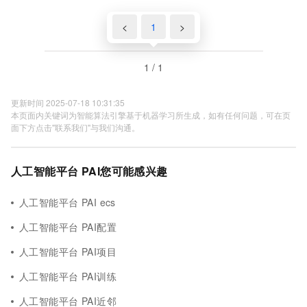
<
1
>
1 / 1
更新时间 2025-07-18 10:31:35
本页面内关键词为智能算法引擎基于机器学习所生成，如有任何问题，可在页
面下方点击"联系我们"与我们沟通。
人工智能平台 PAI您可能感兴趣
人工智能平台 PAI ecs
人工智能平台 PAI配置
人工智能平台 PAI项目
人工智能平台 PAI训练
人工智能平台 PAI近邻