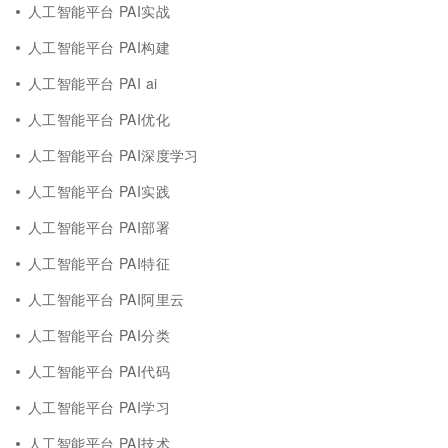
人工智能平台 PAI实战
人工智能平台 PAI构建
人工智能平台 PAI ai
人工智能平台 PAI优化
人工智能平台 PAI深度学习
人工智能平台 PAI实践
人工智能平台 PAI部署
人工智能平台 PAI特征
人工智能平台 PAI阿里云
人工智能平台 PAI分类
人工智能平台 PAI代码
人工智能平台 PAI学习
人工智能平台 PAI技术