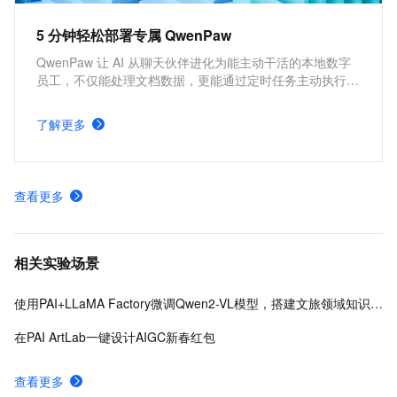
5 分钟轻松部署专属 QwenPaw
QwenPaw 让 AI 从聊天伙伴进化为能主动干活的本地数字
员工，不仅能处理文档数据，更能通过定时任务主动执行汇
报与自检。数据全程本地存储，为您打造隐私安全、技能无
限的专属智能助理。
了解更多
查看更多
相关实验场景
使用PAI+LLaMA Factory微调Qwen2-VL模型，搭建文旅领域知识问答机器人
在PAI ArtLab一键设计AIGC新春红包
查看更多