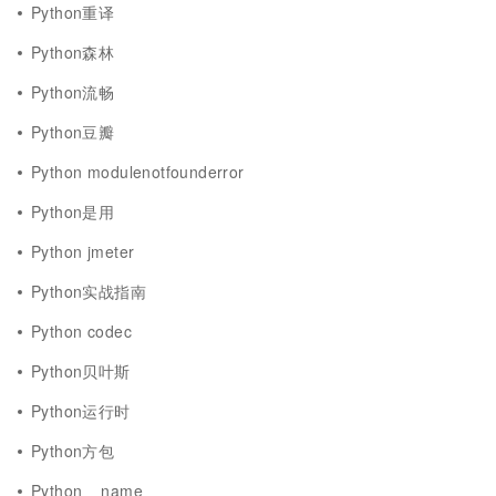
Python重译
Python森林
Python流畅
Python豆瓣
Python modulenotfounderror
Python是用
Python jmeter
Python实战指南
Python codec
Python贝叶斯
Python运行时
Python方包
Python__name__