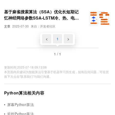
基于麻雀搜索算法（SSA）优化长短期记
忆神经网络参数SSA-LSTM冷、热、电负
荷预测（Python代码实现）
文章
2023-07-30
来自：开发者社区
<
1
>
1 / 1
更新时间 2025-07-18 09:13:06
本页面内关键词为智能算法引擎基于机器学习所生成，如有任何问题，可在页
面下方点击"联系我们"与我们沟通。
Python算法相关内容
屏幕Python算法
监控Python算法