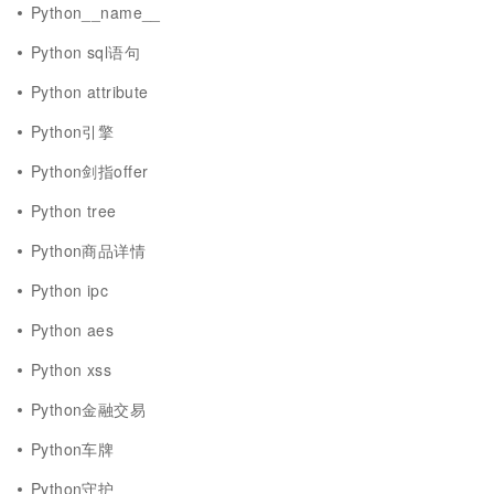
Python__name__
Python sql语句
Python attribute
Python引擎
Python剑指offer
Python tree
Python商品详情
Python ipc
Python aes
Python xss
Python金融交易
Python车牌
Python守护