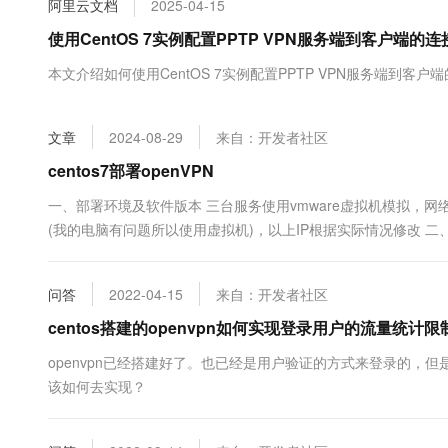
阿里云文档
2025-04-15
大数据开发治理平台 Data
AI 产品 免费试用
网络
安全
云开发大赛
Tableau 订阅
使用CentOS 7实例配置PPTP VPN服务端到客户端的连
1亿+ 大模型 tokens 和 
可观测
入门学习赛
中间件
AI空中课堂在线直播课
本文介绍如何使用CentOS 7实例配置PPTP VPN服务端到客户
云防火墙
140+云产品 免费试用
大模型服务
上云与迁云
云原生的云上边界网络安全
产品新客免费试用，最长1
数据库
生态解决方案
千问AI平台-Token Plan
文章
2024-08-29
来自：开发者社区
企业出海
大模型ACA认证体验
大数据计算
助力企业全员 AI 认知与能
行业生态解决方案
centos7部署openVPN
政企业务
媒体服务
千问AI平台-模型体验
开发者生态解决方案
一、部署环境及软件版本 三台服务使用vmware虚拟机模拟，网
在线体验全尺寸、多种模态
企业服务与云通信
(我的电脑有问题所以使用虚拟机)，以上IP根据实际情况修改 二、配
AI 开发和 AI 应用解决
Happy 系列大模型
域名与网站
问答
2022-04-15
来自：开发者社区
终端用户计算
centos搭建的openvpn如何实现登录用户的流量统计限
Serverless
大模型解决方案
openvpn已经搭建好了。也已经是用户验证的方式来登录的，但
该如何去实现？
开发工具
快速部署 Dify，高效搭建 
迁移与运维管理