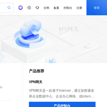
文档
备案
控制台
注册
登录
验
作计划
器
AI 活动
专业服务
服务伙伴合作计划
开发者社区
加入我们
产品动态
服务平台百炼
阿里云 OPC 创新助力计划
一站式生成采购清单，支持单品或批量购买
可编辑精美 PPT 文稿
S产品伙伴计划（繁花）
峰会
CS
造的大模型服务与应用开发平台
Agency Agents：拥有专属领域专家
AI 生产力先锋
Al MaaS 服务伙伴赋能合作
域名
博文
Careers
PolarDB Agentic Database
至高可申请百万元
 轻松生成专业的 PPT
开启高性价比 AI 编程新体验
弹性可伸缩的云计算服务
先锋实践拓展 AI 生产力的边界
发布
多领域专家智能体,一键组建 AI 虚拟交付团队
Token 补贴，五大权
计划
海大会
伙伴信用分合作计划
商标
问答
社会招聘
益加速 OPC 成功
帕鲁游戏服务器
SS
HappyHorse 打造一站式影视创作平台
飞天发布时刻
HOT
秒悟 Meoo CLI 支持一键部
划
备案
电子书
校园招聘
联机服务器，轻松开启游戏
视频创作，一键激活电商全链路生产力
稳定、安全、高性价比、高性能的云存储服务
所见，即是所愿
署项目至阿里云账号
可视化编排打通从文字构思到成片全链路闭环
更多支持
划
公司注册
镜像站
视频生成
语音识别与合成
 智能体与工作流应用
漫剧工坊：一站式动画创作平台
AI 实训营
Flink OSS 支持
合作伙伴培训与认证
产品推荐
划
上云迁移
站生成，高效打造优质广告素材
全接入的云上超级电脑
通过阿里云百炼高效搭建AI应用,助力高效开发
快速生产连贯的高质量长漫剧
从基础到进阶，Agent 创客手把手教你
AssumeRole 角色自定义
e-1.1-T2V
Qwen3-TTS-Flash
lScope
我要反馈
查询合作伙伴
畅细腻的高质量视频
离线语音合成大模型，多语言方言自适应，低延迟高稳定
n Alibaba Cloud ISV 合作
代维服务
建企业门户网站
10 分钟搭建微信、支付宝小程序
VPN网关
百炼 Qwen3.7-Flash 系列模
创新加速
ope
登录合作伙伴管理后台
我要建议
站，无忧落地极速上线
以可视化方式快速构建移动和 PC 门户网站
国内短信简单易用，安全可靠，秒级触达，全球覆盖200+国家和地区。
高效部署网站，快速应用到小程序
型发布
l-
e-1.1-I2V
Cosyvoice-V3-Flash
VPN网关是一款基于Internet，通过加密通道
安全
畅自然，细节丰富
高表现力语音合成大模型，语音克隆听感自然
我要投诉
PolarDB
将企业数据中心、企业办公网络、或internet
上云场景组合购
伴
Qoder CN V1.7.0 发布
漫剧创作，剧本、分镜、视频高效生成
100%兼容MySQL、PostgreSQL，兼容Oracle，支持集中和分布式
覆盖90%+业务场景，专享组合折扣价
终端和阿里云专有网络(VPC)安全可靠连接起
2V
VPN
Fun-ASR
产品控制台