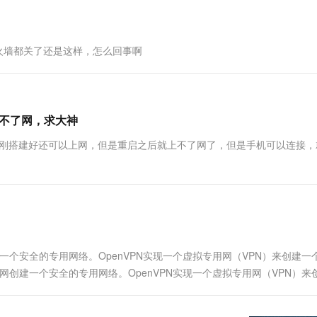
一个 AI 助手
超强辅助，Bol
即刻拥有 DeepSeek-R1 满血版
在企业官网、通讯软件中为客户提供 AI 客服
多种方案随心选，轻松解锁专属 DeepSeek
防火墙都关了还是这样，怎么回事啊
，上不了网，求大神
大神。刚搭建好还可以上网，但是重启之后就上不了网了，但是手机可以连接
一个安全的专用网络。OpenVPN实现一个虚拟专用网（VPN）来创建一
网创建一个安全的专用网络。OpenVPN实现一个虚拟专用网（VPN）来
几种身份验证机制，如基于证书的、预共享密钥和用户名/密码身....