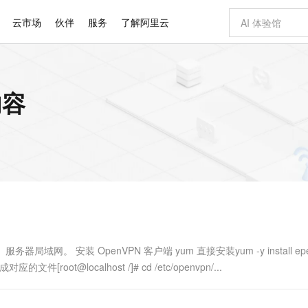
云市场
伙伴
服务
了解阿里云
AI 特惠
数据与 API
成为产品伙伴
企业增值服务
最佳实践
价格计算器
AI 场景体
基础软件
产品伙伴合
阿里云认证
市场活动
配置报价
大模型
内容
自助选配和估算价格
步到位
智启 AI 普惠权益
产品生态集成认证中心
企业支持计划
云上春晚
域名与网站
Qwen Audio：打造专属 AI 语音助手
千问官方 MaaS 平台，为开发者和 Agent 而生，新用户赠送 1 亿 + tokens 额度
一句话生成原生
AI Coding
阿里云Maa
2026 阿里云
云服务器 E
为企业打
数据集
Windows
大模型认证
模型
NEW
NEW
格式还原
值低价云产品抢先购
至高享 1亿+免费 tokens，加速 Al 应用落地
提供智能易用的域名与建站服务
Qwen-Audio-3.0-Realtime 端到端实时语音角色扮演
输入一句话想法,
智能编程，一键
安全可靠、
产品生态伙伴
专家技术服务
云上奥运之旅
弹性计算合作
阿里云中企出
手机三要素
宝塔 Linux
全部认证
价格优势
开源旗舰模型
即刻拥有 DeepSeek-V4-Pro
阿里云 OPC 创新助力计划
千问大模型
一键部署幻兽
AI 电商营销
对象存储 O
大模型
产品生态伙伴工作台
企业增值服务台
云栖战略参考
云存储合作计
云栖大会
身份实名认证
CentOS
训练营
推动算力普惠，释放技术红利
最高返9万
真正可用的 1M 上下文,一次完成代码全链路开发
快速构建应用程序和网站，即刻迈出上云第一步
轻松解锁专属 DeepSeek-V4-Pro
至高百万元 Token 补贴，加速一人公司成长
多元化、高性能、安全可靠的大模型服务
一键购买专属
从图文生成到
云上的中国
数据库合作计
活动全景
短信
Docker
图片和
自进化智能体
5 分钟轻松部署专属 QwenPaw
Token Plan 模型订阅计划
数字证书管理服务（原SSL证书）
高效搭建 AI
AI 广告创作
无影云电脑
企业成长
NEW
HOT
信息公告
看见新力量
云网络合作计
OCR 文字识别
JAVA
越聪明
证享300元代金券
全托管，含MySQL、PostgreSQL、SQL Server、MariaDB多引擎
Qwen3.8-Max 首发尝鲜，限时加量 10 倍，夜间低至2折
实现全站 HTTPS，呈现可信的 Web 访问
从聊天伙伴进化为能主动干活的本地数字员工
图文、视频一
随时随地安
Kimi-K3
HappyHors
NEW
魔搭 Mode
loud
服务实践
官网公告
Kimi 最新旗舰模型，长程编程与推理利器
让文字生成流
金融模力时刻
Salesforce O
版
发票查验
全能环境
Claude Code + GStack 打造工程团队
千问办公，限时限量积分加倍
Qoder
低代码高效构
AI 建站
短信服务
型
NEW
作计划
计划
创新中心
魔搭 ModelSc
健康状态
理服务
让AI从“聊天伙伴”进化为能干活的“数字员工”
安装技能 GStack，拥有专属 AI 工程团队
你的AI工作搭子，覆盖日常办公高频场景
面向真实软件的智能体编程平台
0 代码专业建
务器局域网。 安装 OpenVPN 客户端 yum 直接安装yum -y install epe
客户案例
天气预报查询
操作系统
Deepseek-v4-pro
HappyHors
态合作计划
对应的文件[root@localhost /]# cd /etc/openvpn/...
态智能体模型
旗舰 MoE 大模型，百万上下文与顶尖推理能力
图生视频，流
同享
万小智 AI 建站低至 15元/月
Qoder CN
AI 短剧/漫剧
云原生数据库 
快递物流查询
WordPress
成为服务伙
高校合作
点，立即开启云上创新
覆盖公网/内网、递归/权威、移动APP等全场景解析服务
送.CN域名，送备案服务码
基于千问大模型等，支持代码智能生成、研发智能问答
AI助力短剧
GLM-5.2
Wan2.7-T
Ubuntu