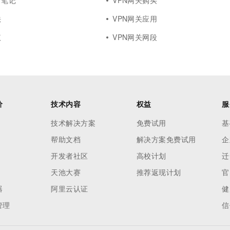
习笔记
VPN网关购买
法
VPN网关应用
议
VPN网关网段
价
技术内容
权益
服
技术解决方案
免费试用
基
帮助文档
解决方案免费试用
企
开发者社区
高校计划
迁
天池大赛
推荐返现计划
官
器
阿里云认证
健
管理
信