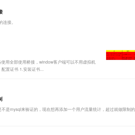
服务生态伙伴
视觉 Coding、空间感知、多模态思考等全面升级
1M上下文，专为长程任务能力而生
云工开物
企业应用
Works
Night Plan 支持 Qwen 3.8-Max
云原生大数据计算服务 MaxCompute
AI 办公
容器服务 Kub
NEW
Red Hat
接
30+ 款产品免费体验
Data Agent 驱动的一站式 Data+AI 开发治理平台
夜间 5 折，Qwen/Meoo/TokenPlan 客户专享
面向分析的企业级SaaS模式云数据仓库
AI智能应用
提供一站式管
科研合作
ERP
堂（旗舰版）
SUSE
端的连接。
智能客服
AI 应用构建
大模型原生
CRM
防护产品
2个月
自动承接线索
建站小程序
Qoder
大模型服务平台百炼-应用模版
OA 办公系统
HOT
NEW
面向真实软件
个人版上线、团队版降价；千问3.8-Max首发发尝鲜
丰富多元化的应用模版和解决方案
力提升
财税管理
模板建站
万有无界
大模型服务平台百炼-智能体
400电话
定制建站
络使用全部使用桥接，window客户端可以不用虚拟机
的模型效果
灵活可视化地构建企业级 Agent
置证书 1.安装证书...
方案
广告营销
模板小程序
秒悟
人工智能平台 PAI
定制小程序
云端极速 AI 
新一代 AI 视频生成模型，深度适配广告营销等场景
AI Native 的算法工程平台，一站式完成建模、训练、推理服务部署
APP 开发
制
建站系统
是不是mysql来验证的，现在想再添加一个用户流量统计，超过就做限制
AI 应用
10分钟微调：让0.6B模型媲美235B模
多模态数据信
型
依托云原生高可用架构,实现Dify私有化部署
用1%尺寸在特定领域达到大模型90%以上效果