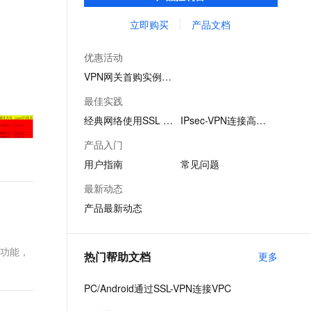
来的服务。阿里云VPN网关在国家相关政策
文戏情感细腻自然，动作戏激烈拳拳到肉，实现更强表演能力
支持中英文自由切换，具备更强的噪声鲁棒性
ernetes 版 ACK
云聚AI 严选权益
云安全中心 AI BAS 智能自动
SSL 证书
法规下提供服务，不提供访问Internet功能。
立即购买
产品文档
，一键激活高效办公新体验
理容器应用的 K8s 服务
精选AI产品，从模型到应用全链提效
化模拟渗透攻击产品发布
堡垒机
AI 用量加速计划
DataWorks ChatBI 会话支持
优惠活动
应用
防火墙
、识别商机，让客服更高效、服务更出色。
新老同享，达量后返
上传临时文件分析
VPN网关首购实例5折起
千问办公
主机安全
NEW
最佳实践
的智能体编程平台
一站式AI生产力平台
经典网络使用SSL VPN
IPsec-VPN连接高可用
AI 应用及服务市场
伶鹊
产品入门
企业级人与Agent协作平台，接入和调度多个数字员工
智能客服平台，对话机器人、对话分析、智能外呼
AI 应用
用户指南
常见问题
大模型服务平台百炼 - 全妙
大模型
最新动态
应用创作平台
多模态内容创作工具，已接入 DeepSeek
产品最新动态
自然语言处理
数据标注
的功能，
热门帮助文档
更多
机器学习
息提取
与 AI 智能体进行实时音视频通话
PC/Android通过SSL-VPN连接VPC
从文本、图片、视频中提取结构化的属性信息
构建支持视频理解的 AI 音视频实时通话应用