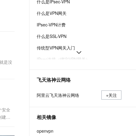
什么是IPsec-VPN
t.diy 一步搞定创意建站
构建大模型应用的安全防护体系
通过自然语言交互简化开发流程,全栈开发支持
通过阿里云安全产品对 AI 应用进行安全防护
什么是VPN网关
IPsec-VPN计费
什么是SSL-VPN
传统型VPN网关入门
IPsec连接（绑定VPN网关）
，就是没
VPN网关实例配置
飞天洛神云网络
增强型VPN网关快速入门
VPN网关产品计费
阿里云飞天洛神云网络
+关注
个安全
相关镜像
创建一
openvpn