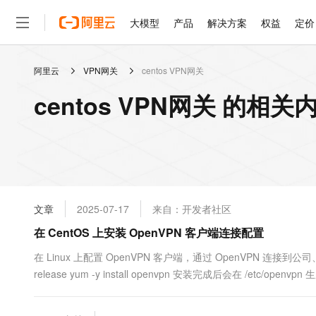
大模型
产品
解决方案
权益
定价
阿里云
VPN网关
centos VPN网关
大模型
产品
解决方案
权益
定价
云市场
伙伴
服务
了解阿里云
精选产品
精选解决方案
普惠上云
产品定价
精选商城
成为销售伙伴
售前咨询
为什么选择阿里云
千问AI平台
centos VPN网关 的相关
了解云产品的定价详情
大模型服务平台百炼
睿译宝，AI翻译排版一
普惠上云 官方力荐
分销伙伴
在线服务
网站建设
什么是云计算
大
大模型服务与应用平台
上传文档即自动完成翻译和
云服务器38元/年起，超
咨询伙伴
多端小程序
技术领先
云上成本管理
售后服务
轻量应用服务器
GLM-5.2：长任务时代
官方推荐返现计划
大模型
精选产品
精选解决方案
Salesforce 国际版订阅
稳定可靠
管理和优化成本
推荐新用户得奖励，单订单
销售伙伴合作计划
自助服务
友盟天域
安全合规
人工智能与机器学习
AI
文本生成
云数据库 RDS
Hermes Agent，打造
云工开物
无影生态合作计划
在线服务
文章
2025-07-17
来自：开发者社区
观测云
分析师报告
自主进化，持久记忆，越用
高校专属算力普惠，学生认
计算
互联网应用开发
Qwen3.8-Max
HOT
Salesforce On Alibaba C
工单服务
在 CentOS 上安装 OpenVPN 客户端连接配置
智能体时代全能旗舰模型
Tuya 物联网平台阿里云
研究报告与白皮书
人工智能平台 PAI
快速拥有专属 OpenClaw
大模
Consulting Partner 合
大数据
容器
免费试用
短信专区
一站式AI开发、训练和推
在 Linux 上配置 OpenVPN 客户端，通过 OpenVPN 连接到公司、服
蓝凌 OA
Qwen3.7-Plus
AI 大模型销售与服务生
现代化应用
release yum -y install openvpn 安装完成后会在 /etc/openvpn 生成
存储
天池大赛
能看、能想、能动手的多模
云解析DNS
解决方案免费试用 新老
电子合同
最高领取价值200元试用
安全
网络与CDN
AI 算法大赛
Qwen3-VL-Plus
畅捷通