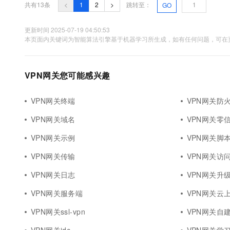
共有13条
<
1
2
>
跳转至：
GO
更新时间 2025-07-19 04:50:53
本页面内关键词为智能算法引擎基于机器学习所生成，如有任何问题，可在页
VPN网关您可能感兴趣
VPN网关终端
VPN网关防
VPN网关域名
VPN网关零
VPN网关示例
VPN网关脚
VPN网关传输
VPN网关访
VPN网关日志
VPN网关升
VPN网关服务端
VPN网关云
VPN网关ssl-vpn
VPN网关自