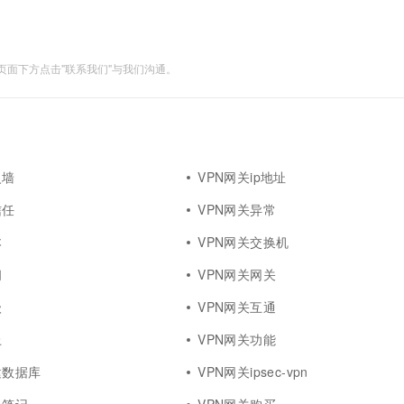
面下方点击"联系我们"与我们沟通。
火墙
VPN网关ip地址
信任
VPN网关异常
本
VPN网关交换机
问
VPN网关网关
级
VPN网关互通
上
VPN网关功能
建数据库
VPN网关ipsec-vpn