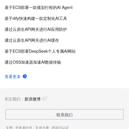
台、PAI-EAS云原生弹性推理服务平台，支持千亿特
基于ECS部署一款规划行程的AI Agent
征、万亿样本规模加速训练，百余落地场景，全面提升
工程效率。
基于dify快速构建一款定制化AI工具
通过云原生API网关进行AI应用防护
通过云原生API网关进行AI缓存
基于ECS部署DeepSeek个人专属AI网站
通过OSS加速器加速AI数据传输
查看更多
关注我们：
新浪微博
联系我们
文档
|
开发者社区
|
天池大赛
|
培训与认证