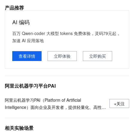
产品推荐
AI 编码
百万 Qwen-coder 大模型 tokens 免费体验，灵码79元起，
加速 AI 应用落地
查看详情
立即体验
立即购买
阿里云机器学习平台PAI
阿里云机器学习PAI（Platform of Artificial
+关注
Intelligence）面向企业及开发者，提供轻量化、高性价
比的云原生机器学习平台，涵盖PAI-iTAG智能标注平
台、PAI-Designer（原Studio）可视化建模平台、PAI-
相关实验场景
DSW云原生交互式建模平台、PAI-DLC云原生AI基础平