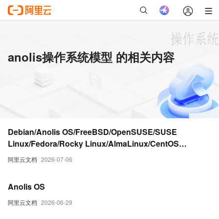
anolis操作系统模型 的相关内容
Debian/Anolis OS/FreeBSD/OpenSUSE/SUSE
Linux/Fedora/Rocky Linux/AlmaLinux/CentOS
Stream/Fedora CoreOS生命周期
阿里云文档
2026-07-06
Anolis OS
阿里云文档
2026-06-29