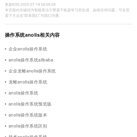
更新时间 2025-07-19 06:09:39
本页面内关键词为智能算法引擎基于机器学习所生成，如有任何问题，可在页
面下方点击"联系我们"与我们沟通。
操作系统anolis相关内容
企业anolis操作系统
anolis操作系统alibaba
企业龙蜥anolis操作系统
龙蜥anolis操作系统
anolis操作系统
anolis操作系统预览版
anolis操作系统版本
anolis操作系统区别
技术anolis操作系统