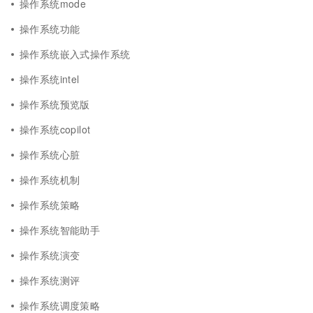
操作系统mode
操作系统功能
操作系统嵌入式操作系统
操作系统intel
操作系统预览版
操作系统copilot
操作系统心脏
操作系统机制
操作系统策略
操作系统智能助手
操作系统演变
操作系统测评
操作系统调度策略