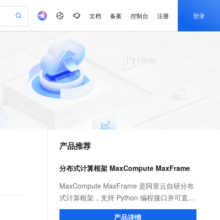
文档
备案
控制台
注册
登录
验
作计划
器
AI 活动
专业服务
服务伙伴合作计划
开发者社区
加入我们
产品动态
服务平台百炼
阿里云 OPC 创新助力计划
一站式生成采购清单，支持单品或批量购买
io：打造专属 AI 语音助手
S产品伙伴计划（繁花）
峰会
CS
造的大模型服务与应用开发平台
一句话生成原生可编辑精美 PPT 文稿
AI 生产力先锋
Al MaaS 服务伙伴赋能合作
域名
博文
Careers
至高可申请百万元
Qwen3.8-Max 模型上线
开启高性价比 AI 编程新体验
弹性可伸缩的云计算服务
Qwen-Audio-3.0-Realtime 端到端实时语音角色扮演
输入一句话想法, 轻松生成专业的 PPT
先锋实践拓展 AI 生产力的边界
Token 补贴，五大权
计划
海大会
伙伴信用分合作计划
商标
问答
社会招聘
益加速 OPC 成功
eek-V4-Pro
SS
一键部署幻兽帕鲁游戏服务器
飞天发布时刻
HOT
Open Search 向量检索版支
划
备案
电子书
校园招聘
pSeek-V4-Pro
视频创作，一键激活电商全链路生产力
稳定、安全、高性价比、高性能的云存储服务
一键购买专属联机服务器，轻松开启游戏
所见，即是所愿
持视频检索 Pipeline 功能
更多支持
划
公司注册
镜像站
视频生成
语音识别与合成
专属 QwenPaw
漫剧工坊：一站式动画创作平台
AI 实训营
HOT
应用身份服务 (IDaaS)
合作伙伴培训与认证
产品推荐
划
上云迁移
站生成，高效打造优质广告素材
全接入的云上超级电脑
从聊天伙伴进化为能主动干活的本地数字员工
快速生产连贯的高质量长漫剧
从基础到进阶，Agent 创客手把手教你
OpenClaw 管理能力上线
e-1.1-T2V
Qwen3-TTS-Flash
lScope
我要反馈
查询合作伙伴
畅细腻的高质量视频
离线语音合成大模型，多语言方言自适应，低延迟高稳定
n Alibaba Cloud ISV 合作
代维服务
建企业门户网站
10 分钟搭建微信、支付宝小程序
分布式计算框架 MaxCompute MaxFrame
MaxCompute MaxFrame 提
创新加速
ope
登录合作伙伴管理后台
我要建议
站，无忧落地极速上线
以可视化方式快速构建移动和 PC 门户网站
国内短信简单易用，安全可靠，秒级触达，全球覆盖200+国家和地区。
高效部署网站，快速应用到小程序
供自动弹性内存功能
e-1.1-I2V
Cosyvoice-V3-Flash
MaxCompute MaxFrame 是阿里云自研分布
安全
畅自然，细节丰富
高表现力语音合成大模型，语音克隆听感自然
我要投诉
PolarDB
式计算框架，支持 Python 编程接口并可直接
上云场景组合购
Milvus 弹性伸缩功能新增节
伴
漫剧创作，剧本、分镜、视频高效生成
100%兼容MySQL、PostgreSQL，兼容Oracle，支持集中和分布式
覆盖90%+业务场景，专享组合折扣价
点支持范围
使用 MaxCompute 计算资源及数据接口，与
2V
VPN
Fun-ASR
产品详情