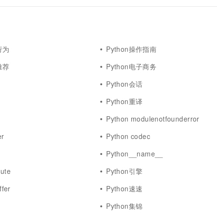
行为
Python操作指南
推荐
Python电子商务
Python会话
Python重译
Python modulenotfounderror
er
Python codec
Python__name__
bute
Python引擎
fer
Python速速
Python集锦