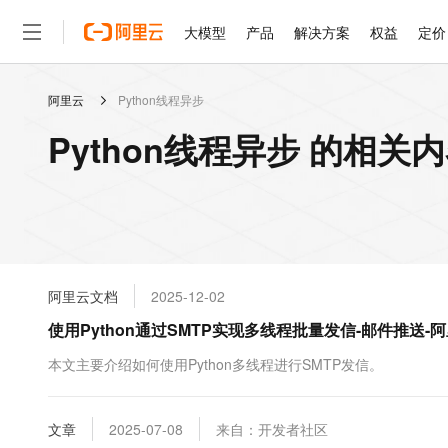
大模型
产品
解决方案
权益
定价
阿里云
Python线程异步
大模型
产品
解决方案
权益
定价
云市场
伙伴
服务
了解阿里云
精选产品
精选解决方案
普惠上云
产品定价
精选商城
成为销售伙伴
售前咨询
为什么选择阿里云
千问AI平台
Python线程异步 的相关
了解云产品的定价详情
大模型服务平台百炼
千问办公，解锁你的工作
普惠上云 官方力荐
分销伙伴
在线服务
网站建设
什么是云计算
大
大模型服务与应用平台
企业级Agent产品，直接
云服务器38元/年起，超
咨询伙伴
多端小程序
技术领先
云上成本管理
售后服务
轻量应用服务器
Agency Agents：拥
官方推荐返现计划
大模型
精选产品
精选解决方案
Salesforce 国际版订阅
稳定可靠
管理和优化成本
推荐新用户得奖励，单订单
销售伙伴合作计划
自助服务
友盟天域
安全合规
人工智能与机器学习
AI
文本生成
云数据库 RDS
HappyHorse 打造一
云工开物
无影生态合作计划
在线服务
阿里云文档
2025-12-02
观测云
分析师报告
高校专属算力普惠，学生认
计算
互联网应用开发
Qwen3.8-Max
HOT
Salesforce On Alibaba C
工单服务
使用Python通过SMTP实现多线程批量发信-邮件推送-
智能体时代全能旗舰模型
Tuya 物联网平台阿里云
研究报告与白皮书
人工智能平台 PAI
快速拥有专属 OpenClaw
大模
Consulting Partner 合
大数据
容器
免费试用
短信专区
一站式AI开发、训练和推
本文主要介绍如何使用Python多线程进行SMTP发信。
蓝凌 OA
Qwen3.7-Plus
AI 大模型销售与服务生
现代化应用
存储
天池大赛
能看、能想、能动手的多模
云解析DNS
解决方案免费试用 新老
电子合同
最高领取价值200元试用
安全
文章
网络与CDN
2025-07-08
来自：开发者社区
AI 算法大赛
Qwen3-VL-Plus
畅捷通