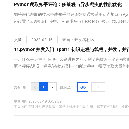
Python爬取知乎评论：多线程与异步爬虫的性能优化
大数据开发治理平台 Data
AI 产品 免费试用
网络
安全
云开发大赛
Tableau 订阅
1亿+ 大模型 tokens 和 
知乎评论爬取的技术挑战知乎的评论数据通常采用动态加载（Ajax），这
可观测
入门学习赛
中间件
AI空中课堂在线直播课
还设置了反爬机制，包括：● 请求头（Headers）验证（如User-Agent
云防火墙
140+云产品 免费试用
大模型服务
上云与迁云
云原生的云上边界网络安全
产品新客免费试用，最长1
数据库
生态解决方案
千问AI平台-Token Plan
文章
2022-02-16
来自：开发者社区
企业出海
大模型ACA认证体验
大数据计算
助力企业全员 AI 认知与能
行业生态解决方案
11.python并发入门（part1 初识进程与线程，并发
政企业务
媒体服务
千问AI平台-模型体验
开发者生态解决方案
一、什么是进程？ 在说什么是进程之前，需要先插入一个进程切
在线体验全尺寸、多种模态
企业服务与云通信
两个程序A和B，程序A在执行到一半的过程中，需要读取大量的数
AI 开发和 AI 应用解决
行，这样就白白浪费了CPU资源。你是不是已经想到在程序A读
Happy 系列大模型
域名与网站
当....
共有3条
<
1
>
跳转至：
GO
终端用户计算
Serverless
更新时间 2025-07-19 06:09:52
大模型解决方案
本页面内关键词为智能算法引擎基于机器学习所生成，如有任何问题，可在页
开发工具
快速部署 Dify，高效搭建 
迁移与运维管理