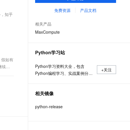
MaxCompute Notebook、镜像管理等功能共
文戏情感细腻自然，动作戏激烈拳拳到肉，实现更强表演能力
支持中英文自由切换，具备更强的噪声鲁棒性
ernetes 版 ACK
云聚AI 严选权益
AI 原生数据库服务发布
SSL 证书
同构成 MaxCompute 完整 Python 开发生
免费资源
产品文档
，一键激活高效办公新体验
理容器应用的 K8s 服务
精选AI产品，从模型到应用全链提效
Agent 数据网关
外，知乎
态。
堡垒机
AI 用量加速计划
云原生数据库 PolarDB
相关产品
应用
防火墙
、识别商机，让客服更高效、服务更出色。
新老同享，达量后返
Agentic Database 发布
MaxCompute
千问办公
主机安全
NEW
的智能体编程平台
一站式AI生产力平台
Python学习站
AI 应用及服务市场
伶鹊
，假如有
企业级人与Agent协作平台，接入和调度多个数字员工
智能客服平台，对话机器人、对话分析、智能外呼
Python学习资料大全，包含
继续执
AI 应用
+关注
Python编程学习、实战案例分
停。这
大模型服务平台百炼 - 全妙
大模型
应用创作平台
享、开发者必知词条等内容。
多模态内容创作工具，已接入 DeepSeek
自然语言处理
相关镜像
数据标注
python-release
机器学习
息提取
与 AI 智能体进行实时音视频通话
从文本、图片、视频中提取结构化的属性信息
构建支持视频理解的 AI 音视频实时通话应用