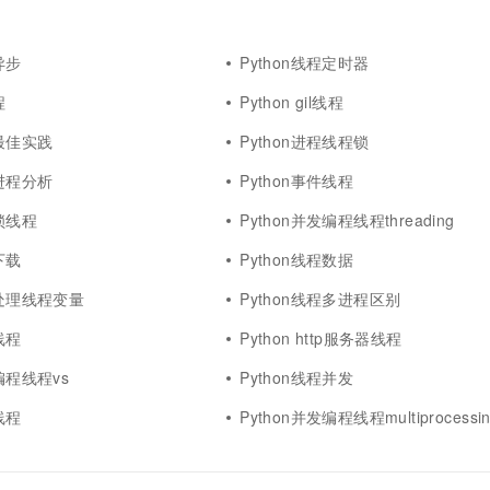
一个 AI 助手
超强辅助，Bol
即刻拥有 DeepSeek-R1 满血版
在企业官网、通讯软件中为客户提供 AI 客服
多种方案随心选，轻松解锁专属 DeepSeek
异步
Python线程定时器
程
Python gil线程
程最佳实践
Python进程线程锁
程进程分析
Python事件线程
归锁线程
Python并发编程线程threading
下载
Python线程数据
何处理线程变量
Python线程多进程区别
线程
Python http服务器线程
编程线程vs
Python线程并发
线程
Python并发编程线程multiprocessi