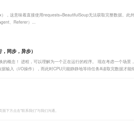
服务生态伙伴
视觉 Coding、空间感知、多模态思考等全面升级
1M上下文，专为长程任务能力而生
云工开物
企业应用
Works
Night Plan 支持 Qwen 3.8-Max
云原生大数据计算服务 MaxCompute
AI 办公
容器服务 Kub
NEW
Red Hat
30+ 款产品免费体验
Data Agent 驱动的一站式 Data+AI 开发治理平台
夜间 5 折，Qwen/Meoo/TokenPlan 客户专享
面向分析的企业级SaaS模式云数据仓库
AI智能应用
提供一站式管
科研合作
意味着直接使用requests+BeautifulSoup无法获取完整数据。此
ERP
堂（旗舰版）
SUSE
、Referer）...
智能客服
AI 应用构建
大模型原生
CRM
防护产品
2个月
自动承接线索
建站小程序
Qoder
大模型服务平台百炼-应用模版
OA 办公系统
HOT
NEW
面向真实软件
个人版上线、团队版降价；千问3.8-Max首发发尝鲜
丰富多元化的应用模版和解决方案
力提升
财税管理
模板建站
，并行，同步，异步）
万有无界
大模型服务平台百炼-智能体
400电话
定制建站
换的概念！ 进程，可以理解为一个正在运行的程序。 现在考虑一个场景
的模型效果
灵活可视化地构建企业级 Agent
据输入（I/O操作），而此时CPU只能静静地等待任务A读取完数据才能
方案
广告营销
模板小程序
取数据的过程中，让程序B去执行，当程序A读取完数据之后，让程序B暂
秒悟
人工智能平台 PAI
定制小程序
云端极速 AI 
新一代 AI 视频生成模型，深度适配广告营销等场景
AI Native 的算法工程平台，一站式完成建模、训练、推理服务部署
APP 开发
建站系统
面下方点击"联系我们"与我们沟通。
AI 应用
10分钟微调：让0.6B模型媲美235B模
多模态数据信
型
依托云原生高可用架构,实现Dify私有化部署
用1%尺寸在特定领域达到大模型90%以上效果