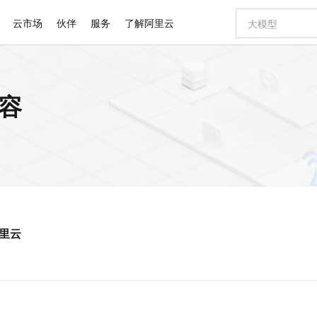
云市场
伙伴
服务
了解阿里云
AI 特惠
数据与 API
成为产品伙伴
企业增值服务
最佳实践
价格计算器
AI 场景体
基础软件
产品伙伴合
阿里云认证
市场活动
配置报价
大模型
内容
自助选配和估算价格
新方式
睿译宝，AI翻译排版一步到位
智启 AI 普惠权益
产品生态集成认证中心
企业支持计划
云上春晚
域名与网站
千问官方 MaaS 平台，为开发者和 Agent 而生，新用户赠送 1 亿 + tokens 额度
Qwen Aud
AI Coding
阿里云Maa
2026 阿里云
云服务器 E
为企业打
数据集
Windows
大模型认证
模型
NEW
NEW
交付可用成果
值低价云产品抢先购
上传文档即自动完成翻译和格式还原
至高享 1亿+免费 tokens，加速 Al 应用落地
提供智能易用的域名与建站服务
智能编程，一键
安全可靠、
产品生态伙伴
专家技术服务
云上奥运之旅
弹性计算合作
阿里云中企出
手机三要素
宝塔 Linux
全部认证
价格优势
有专属领域专家
GLM-5.2：长任务时代开源旗舰模型
阿里云 OPC 创新助力计划
千问大模型
即刻拥有 DeepS
AI 电商营销
对象存储 O
大模型
产品生态伙伴工作台
企业增值服务台
云栖战略参考
云存储合作计
云栖大会
身份实名认证
CentOS
训练营
推动算力普惠，释放技术红利
最高返9万
多领域专家智能体,一键组建 AI 虚拟交付团队
快速构建应用程序和网站，即刻迈出上云第一步
至高百万元 Token 补贴，加速一人公司成长
多元化、高性能、安全可靠的大模型服务
真正可用的 1M 上下文,一次完成代码全链路开发
轻松解锁专属 Dee
从图文生成到
云上的中国
数据库合作计
活动全景
短信
Docker
图片和
站式影视创作平台
Hermes Agent，打造自进化智能体
Token Plan 模型订阅计划
数字证书管理服务（原SSL证书）
5 分钟轻松部署
AI 广告创作
无影云电脑
企业成长
NEW
信息公告
看见新力量
云网络合作计
OCR 文字识别
JAVA
证享300元代金券
可视化编排打通从文字构思到成片全链路闭环
全托管，含MySQL、PostgreSQL、SQL Server、MariaDB多引擎
自主进化，持久记忆，越用越聪明
Qwen3.8-Max 首发尝鲜，限时加量 10 倍，夜间低至2折
实现全站HTTPS，呈现可信的WEB访问
图文、视频一
随时随地安
Kimi-K3
HappyHors
NEW
魔搭 Mode
loud
服务实践
官网公告
阿里云
Kimi 最新旗舰模型，长程编程与推理利器
让文字生成流
金融模力时刻
Salesforce O
版
发票查验
全能环境
Claude Code + GStack 打造工程团队
千问办公，限时限量积分加倍
Qoder
低代码高效构
AI 建站
短信服务
型
NEW
作计划
计划
创新中心
魔搭 ModelSc
健康状态
理服务
让AI从“聊天伙伴”进化为能干活的“数字员工”
安装技能 GStack，拥有专属 AI 工程团队
你的AI工作搭子，覆盖日常办公高频场景
面向真实软件的智能体编程平台
0 代码专业建
客户案例
天气预报查询
操作系统
Deepseek-v4-pro
HappyHors
态合作计划
态智能体模型
旗舰 MoE 大模型，百万上下文与顶尖推理能力
图生视频，流
同享
万小智 AI 建站低至 15元/月
Qoder CN
AI 短剧/漫剧
云原生数据库 
快递物流查询
WordPress
成为服务伙
高校合作
点，立即开启云上创新
覆盖公网/内网、递归/权威、移动APP等全场景解析服务
送.CN域名，送备案服务码
基于千问大模型等，支持代码智能生成、研发智能问答
AI助力短剧
GLM-5.2
Wan2.7-T
Ubuntu