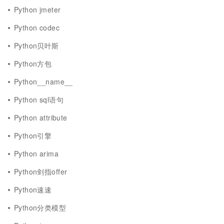
Python jmeter
Python codec
Python贝叶斯
Python方包
Python__name__
Python sql语句
Python attribute
Python引擎
Python arima
Python剑指offer
Python速速
Python分类模型