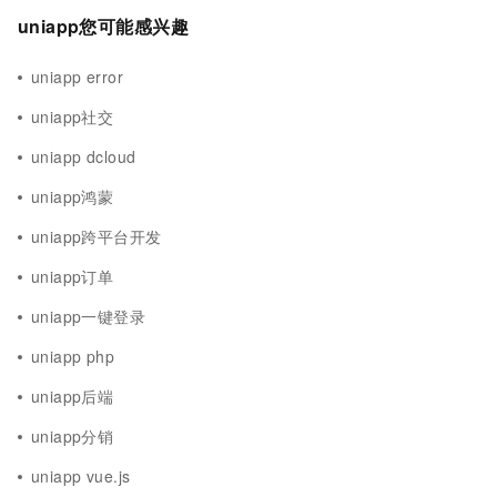
uniapp您可能感兴趣
uniapp error
uniapp社交
uniapp dcloud
uniapp鸿蒙
uniapp跨平台开发
uniapp订单
uniapp一键登录
uniapp php
uniapp后端
uniapp分销
uniapp vue.js