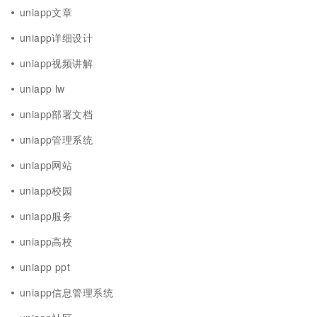
uniapp文章
uniapp详细设计
uniapp视频讲解
uniapp lw
uniapp部署文档
uniapp管理系统
uniapp网站
uniapp校园
uniapp服务
uniapp高校
uniapp ppt
uniapp信息管理系统