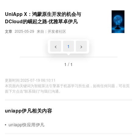
卓伊凡
UniApp X：鸿蒙原生开发的机会与
DCloud的崛起之路·优雅草卓伊凡
文章
2025-05-29
来自：开发者社区
<
1
>
1 / 1
更新时间 2025-07-19 06:10:11
本页面内关键词为智能算法引擎基于机器学习所生成，如有任何问题，可在页
面下方点击"联系我们"与我们沟通。
uniapp伊凡相关内容
uniapp快应用伊凡