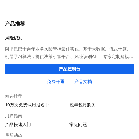
产品推荐
风险识别
阿里巴巴十余年业务风险管控最佳实践。基于大数据、流式计算、
机器学习算法，提供决策引擎平台、风险识别API、专家定制建模等
多维风控服务，一站式解决企业在用户注册、运营活动、交易、信
产品控制台
贷审核等关键业务中所遇到的欺诈问题。
免费开通
产品文档
精选推荐
10万次免费试用报名中
包年包月购买
用户指南
产品快速入门
常见问题
最新动态