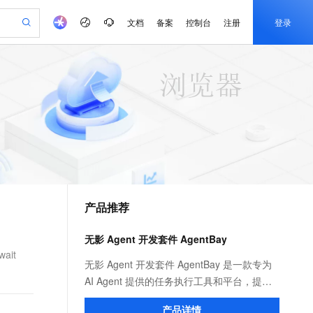
文档
备案
控制台
注册
登录
验
作计划
器
AI 活动
专业服务
服务伙伴合作计划
开发者社区
加入我们
产品动态
服务平台百炼
阿里云 OPC 创新助力计划
一站式生成采购清单，支持单品或批量购买
io：打造专属 AI 语音助手
S产品伙伴计划（繁花）
峰会
CS
造的大模型服务与应用开发平台
一句话生成原生可编辑精美 PPT 文稿
AI 生产力先锋
Al MaaS 服务伙伴赋能合作
域名
博文
Careers
至高可申请百万元
Qwen3.8-Max 模型上线
开启高性价比 AI 编程新体验
弹性可伸缩的云计算服务
Qwen-Audio-3.0-Realtime 端到端实时语音角色扮演
输入一句话想法, 轻松生成专业的 PPT
先锋实践拓展 AI 生产力的边界
Token 补贴，五大权
计划
海大会
伙伴信用分合作计划
商标
问答
社会招聘
益加速 OPC 成功
eek-V4-Pro
SS
一键部署幻兽帕鲁游戏服务器
飞天发布时刻
HOT
Open Search 向量检索版支
划
备案
电子书
校园招聘
pSeek-V4-Pro
视频创作，一键激活电商全链路生产力
稳定、安全、高性价比、高性能的云存储服务
一键购买专属联机服务器，轻松开启游戏
所见，即是所愿
持视频检索 Pipeline 功能
更多支持
划
公司注册
镜像站
视频生成
语音识别与合成
专属 QwenPaw
漫剧工坊：一站式动画创作平台
AI 实训营
HOT
应用身份服务 (IDaaS)
合作伙伴培训与认证
产品推荐
划
上云迁移
站生成，高效打造优质广告素材
全接入的云上超级电脑
从聊天伙伴进化为能主动干活的本地数字员工
快速生产连贯的高质量长漫剧
从基础到进阶，Agent 创客手把手教你
OpenClaw 管理能力上线
e-1.1-T2V
Qwen3-TTS-Flash
lScope
我要反馈
查询合作伙伴
畅细腻的高质量视频
离线语音合成大模型，多语言方言自适应，低延迟高稳定
n Alibaba Cloud ISV 合作
代维服务
建企业门户网站
10 分钟搭建微信、支付宝小程序
无影 Agent 开发套件 AgentBay
MaxCompute MaxFrame 提
创新加速
ope
登录合作伙伴管理后台
我要建议
站，无忧落地极速上线
以可视化方式快速构建移动和 PC 门户网站
国内短信简单易用，安全可靠，秒级触达，全球覆盖200+国家和地区。
高效部署网站，快速应用到小程序
供自动弹性内存功能
ait
e-1.1-I2V
Cosyvoice-V3-Flash
无影 Agent 开发套件 AgentBay 是一款专为
安全
畅自然，细节丰富
高表现力语音合成大模型，语音克隆听感自然
我要投诉
PolarDB
AI Agent 提供的任务执行工具和平台，提供
上云场景组合购
Milvus 弹性伸缩功能新增节
伴
漫剧创作，剧本、分镜、视频高效生成
100%兼容MySQL、PostgreSQL，兼容Oracle，支持集中和分布式
覆盖90%+业务场景，专享组合折扣价
点支持范围
浏览器（Browser Use）、桌面（Computer
2V
VPN
Fun-ASR
产品详情