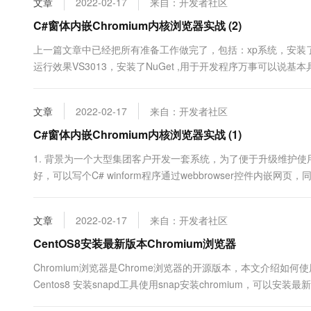
文章
2022-02-17
来自：开发者社区
10 分钟在聊天系统中增加
专有云
C#窗体内嵌Chromium内核浏览器实战 (2)
上一篇文章中已经把所有准备工作做完了，包括：xp系统，安装了.net f
运行效果VS3013，安装了NuGet ,用于开发程序万事可以说基本具
CefSharp的版本，在GitHub上有说明，CefSharp的GitHub。因为XP
文章
2022-02-17
来自：开发者社区
C#窗体内嵌Chromium内核浏览器实战 (1)
1. 背景为一个大型集团客户开发一套系统，为了便于升级维护使
好，可以写个C# winform程序通过webbrowser控件内
BUT，客户电脑竟然还有少量的XP…顿时无语，虽然是XP比例少
文章
2022-02-17
来自：开发者社区
CentOS8安装最新版本Chromium浏览器
Chromium浏览器是Chrome浏览器的开源版本，本文介绍如何使
Centos8 安装snapd工具使用snap安装chromium，可以安装最新
sudo dnf install -y snapd 使snapd开机启动，并马上启动服务。 [bob@