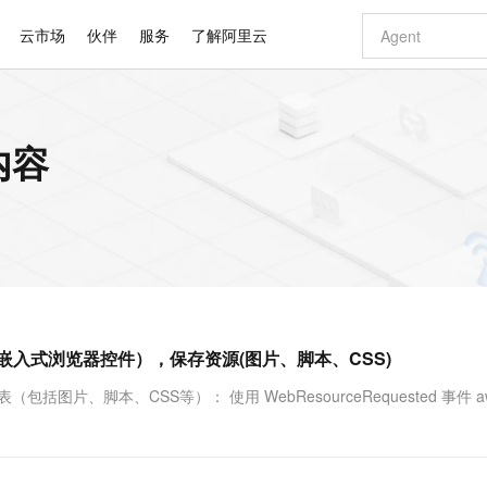
云市场
伙伴
服务
了解阿里云
AI 特惠
数据与 API
成为产品伙伴
企业增值服务
最佳实践
价格计算器
AI 场景体
基础软件
产品伙伴合
阿里云认证
市场活动
配置报价
大模型
内容
自助选配和估算价格
新方式
睿译宝，AI翻译排版一步到位
智启 AI 普惠权益
产品生态集成认证中心
企业支持计划
云上春晚
域名与网站
千问官方 MaaS 平台，为开发者和 Agent 而生，新用户赠送 1 亿 + tokens 额度
Qwen Aud
AI Coding
阿里云Maa
2026 阿里云
云服务器 E
为企业打
数据集
Windows
大模型认证
模型
NEW
NEW
交付可用成果
值低价云产品抢先购
上传文档即自动完成翻译和格式还原
至高享 1亿+免费 tokens，加速 Al 应用落地
提供智能易用的域名与建站服务
智能编程，一键
安全可靠、
产品生态伙伴
专家技术服务
云上奥运之旅
弹性计算合作
阿里云中企出
手机三要素
宝塔 Linux
全部认证
价格优势
有专属领域专家
GLM-5.2：长任务时代开源旗舰模型
阿里云 OPC 创新助力计划
千问大模型
即刻拥有 DeepS
AI 电商营销
对象存储 O
大模型
产品生态伙伴工作台
企业增值服务台
云栖战略参考
云存储合作计
云栖大会
身份实名认证
CentOS
训练营
推动算力普惠，释放技术红利
最高返9万
多领域专家智能体,一键组建 AI 虚拟交付团队
快速构建应用程序和网站，即刻迈出上云第一步
至高百万元 Token 补贴，加速一人公司成长
多元化、高性能、安全可靠的大模型服务
真正可用的 1M 上下文,一次完成代码全链路开发
轻松解锁专属 Dee
从图文生成到
云上的中国
数据库合作计
活动全景
短信
Docker
图片和
站式影视创作平台
Hermes Agent，打造自进化智能体
Token Plan 模型订阅计划
数字证书管理服务（原SSL证书）
5 分钟轻松部署
AI 广告创作
无影云电脑
企业成长
NEW
信息公告
看见新力量
云网络合作计
OCR 文字识别
JAVA
证享300元代金券
可视化编排打通从文字构思到成片全链路闭环
全托管，含MySQL、PostgreSQL、SQL Server、MariaDB多引擎
自主进化，持久记忆，越用越聪明
Qwen3.8-Max 首发尝鲜，限时加量 10 倍，夜间低至2折
实现全站HTTPS，呈现可信的WEB访问
图文、视频一
随时随地安
Kimi-K3
HappyHors
NEW
魔搭 Mode
loud
服务实践
官网公告
mium) 的嵌入式浏览器控件），保存资源(图片、脚本、CSS)
Kimi 最新旗舰模型，长程编程与推理利器
让文字生成流
金融模力时刻
Salesforce O
版
发票查验
全能环境
Claude Code + GStack 打造工程团队
千问办公，限时限量积分加倍
Qoder
低代码高效构
AI 建站
短信服务
型
NEW
作计划
计划
创新中心
魔搭 ModelSc
健康状态
理服务
让AI从“聊天伙伴”进化为能干活的“数字员工”
安装技能 GStack，拥有专属 AI 工程团队
你的AI工作搭子，覆盖日常办公高频场景
面向真实软件的智能体编程平台
0 代码专业建
图片、脚本、CSS等）： 使用 WebResourceRequested 事件 aw
客户案例
天气预报查询
操作系统
Deepseek-v4-pro
HappyHors
态合作计划
态智能体模型
旗舰 MoE 大模型，百万上下文与顶尖推理能力
图生视频，流
同享
万小智 AI 建站低至 15元/月
Qoder CN
AI 短剧/漫剧
云原生数据库 
快递物流查询
WordPress
成为服务伙
高校合作
点，立即开启云上创新
覆盖公网/内网、递归/权威、移动APP等全场景解析服务
送.CN域名，送备案服务码
基于千问大模型等，支持代码智能生成、研发智能问答
AI助力短剧
GLM-5.2
Wan2.7-T
Ubuntu