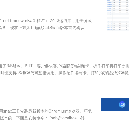
一个 AI 助手
超强辅助，Bol
即刻拥有 DeepSeek-R1 满血版
在企业官网、通讯软件中为客户提供 AI 客服
多种方案随心选，轻松解锁专属 DeepSeek
ramework4.0 和VC++2013运行库，用于测试
备，现在上东风1. 确认CefSharp版本首先确认
上安装了. net version为4.0，对应的CefS....
用了B/S结构。BUT，客户要求客户端能读写射频卡、操作打印机打印票
嵌网页，同时也支持JS和C#代码互相调用。操作硬件读写卡、打印的功能交给C#
，奈何人家体量大，咱们也没法要求客户把XP系统都换了....
用snap工具安装最新版本的Chromium浏览器。环境
版本的，下面是安装命令： [bob@localhost ~]$
localhost ~]$ ....