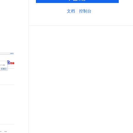
Use）、代码（CodeSpace）、移动端
文戏情感细腻自然，动作戏激烈拳拳到肉，实现更强表演能力
支持中英文自由切换，具备更强的噪声鲁棒性
ernetes 版 ACK
云聚AI 严选权益
AI 原生数据库服务发布
SSL 证书
（Mobile Use）全覆盖的安全沙箱环境，支
文档
控制台
，一键激活高效办公新体验
理容器应用的 K8s 服务
精选AI产品，从模型到应用全链提效
Agent 数据网关
持 SDK 和 MCP 接入，依托阿里云强大算力
堡垒机
实现智能体的高效调度与规模化运行。
AI 用量加速计划
云原生数据库 PolarDB
应用
防火墙
、识别商机，让客服更高效、服务更出色。
新老同享，达量后返
Agentic Database 发布
千问办公
主机安全
NEW
的智能体编程平台
一站式AI生产力平台
AI 应用及服务市场
伶鹊
企业级人与Agent协作平台，接入和调度多个数字员工
智能客服平台，对话机器人、对话分析、智能外呼
AI 应用
大模型服务平台百炼 - 全妙
大模型
应用创作平台
多模态内容创作工具，已接入 DeepSeek
自然语言处理
数据标注
机器学习
息提取
与 AI 智能体进行实时音视频通话
从文本、图片、视频中提取结构化的属性信息
构建支持视频理解的 AI 音视频实时通话应用