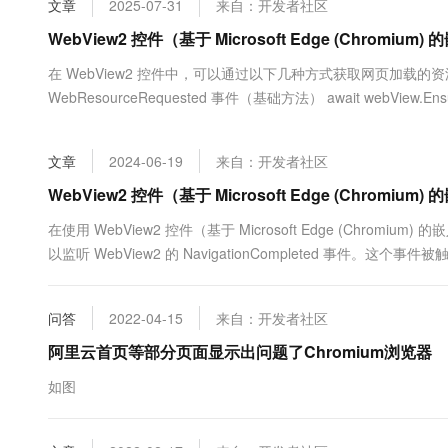
文章
2025-07-31
来自：开发者社区
大数据开发治理平台 Data
AI 产品 免费试用
网络
安全
云开发大赛
Tableau 订阅
WebView2 控件（基于 Microsoft Edge (Chro
1亿+ 大模型 tokens 和 
可观测
入门学习赛
中间件
AI空中课堂在线直播课
在 WebView2 控件中，可以通过以下几种方式获取网页加载的资
云防火墙
140+云产品 免费试用
大模型服务
WebResourceRequested 事件（基础方法） await webView.Ensur
上云与迁云
云原生的云上边界网络安全
产品新客免费试用，最长1
数据库
生态解决方案
千问AI平台-Token Plan
企业出海
大模型ACA认证体验
大数据计算
文章
2024-06-19
来自：开发者社区
助力企业全员 AI 认知与能
行业生态解决方案
政企业务
媒体服务
千问AI平台-模型体验
WebView2 控件（基于 Microsoft Edge (Chr
开发者生态解决方案
在线体验全尺寸、多种模态
企业服务与云通信
在使用 WebView2 控件（基于 Microsoft Edge (Chr
AI 开发和 AI 应用解决
以监听 WebView2 的 NavigationCompleted 事件。这个
Happy 系列大模型
域名与网站
以安全地获取网页的标题。 ...
终端用户计算
问答
2022-04-15
来自：开发者社区
Serverless
阿里云首页等部分页面显示出问题了Chromium浏览器
大模型解决方案
如图
开发工具
快速部署 Dify，高效搭建 
迁移与运维管理