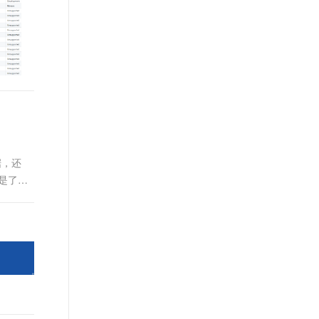
t.diy 一步搞定创意建站
构建大模型应用的安全防护体系
通过自然语言交互简化开发流程,全栈开发支持
通过阿里云安全产品对 AI 应用进行安全防护
据，还
就是了。