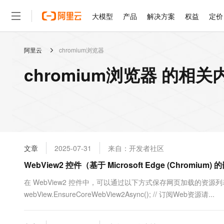
大模型
产品
解决方案
权益
定价
阿里云
chromium浏览器
大模型
产品
解决方案
权益
定价
云市场
伙伴
服务
了解阿里云
精选产品
精选解决方案
普惠上云
产品定价
精选商城
成为销售伙伴
售前咨询
为什么选择阿里云
千问AI平台
chromium浏览器 的相关
了解云产品的定价详情
大模型服务平台百炼
千问办公，解锁你的工作
普惠上云 官方力荐
分销伙伴
在线服务
网站建设
什么是云计算
大
大模型服务与应用平台
企业级Agent产品，直接
云服务器38元/年起，超
咨询伙伴
多端小程序
技术领先
云上成本管理
售后服务
轻量应用服务器
Agency Agents：拥
官方推荐返现计划
大模型
精选产品
精选解决方案
Salesforce 国际版订阅
稳定可靠
管理和优化成本
推荐新用户得奖励，单订单
销售伙伴合作计划
自助服务
友盟天域
安全合规
人工智能与机器学习
AI
文本生成
云数据库 RDS
HappyHorse 打造一
云工开物
无影生态合作计划
在线服务
文章
2025-07-31
来自：开发者社区
观测云
分析师报告
高校专属算力普惠，学生认
计算
互联网应用开发
Qwen3.8-Max
HOT
Salesforce On Alibaba C
工单服务
WebView2 控件（基于 Microsoft Edge (Chro
智能体时代全能旗舰模型
Tuya 物联网平台阿里云
研究报告与白皮书
人工智能平台 PAI
快速拥有专属 OpenClaw
大模
Consulting Partner 合
大数据
容器
免费试用
短信专区
一站式AI开发、训练和推
在 WebView2 控件中，可以通过以下方式保存网页加载的资源列表（包括
蓝凌 OA
Qwen3.7-Plus
AI 大模型销售与服务生
现代化应用
webView.EnsureCoreWebView2Async(); // 订阅Web资源请...
存储
天池大赛
能看、能想、能动手的多模
云解析DNS
解决方案免费试用 新老
电子合同
最高领取价值200元试用
安全
网络与CDN
AI 算法大赛
Qwen3-VL-Plus
畅捷通