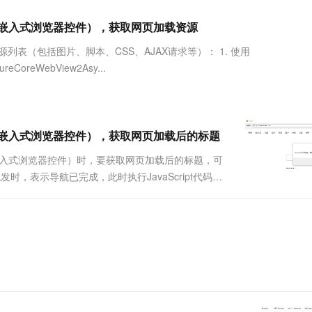
服务生态伙伴
视觉 Coding、空间感知、多模态思考等全面升级
1M上下文，专为长程任务能力而生
云工开物
企业应用
Works
Night Plan 支持 Qwen 3.8-Max
云原生大数据计算服务 MaxCompute
AI 办公
容器服务 Kub
NEW
Red Hat
mium) 的嵌入式浏览器控件），获取网页加载资源
30+ 款产品免费体验
Data Agent 驱动的一站式 Data+AI 开发治理平台
夜间 5 折，Qwen/Meoo/TokenPlan 客户专享
面向分析的企业级SaaS模式云数据仓库
AI智能应用
提供一站式管
科研合作
ERP
堂（旗舰版）
SUSE
源列表（包括图片、脚本、CSS、AJAX请求等）： 1. 使用
智能客服
AI 应用构建
大模型原生
CRM
eCoreWebView2Asy...
防护产品
2个月
自动承接线索
建站小程序
Qoder
大模型服务平台百炼-应用模版
OA 办公系统
HOT
NEW
面向真实软件
个人版上线、团队版降价；千问3.8-Max首发发尝鲜
丰富多元化的应用模版和解决方案
力提升
财税管理
模板建站
万有无界
大模型服务平台百炼-智能体
omium) 的嵌入式浏览器控件），获取网页加载后的标题
400电话
定制建站
的模型效果
灵活可视化地构建企业级 Agent
omium) 的嵌入式浏览器控件）时，要获取网页加载后的标题，可
方案
广告营销
模板小程序
事件被触发时，表示导航已完成，此时执行JavaScript代码可
秒悟
人工智能平台 PAI
定制小程序
云端极速 AI 
新一代 AI 视频生成模型，深度适配广告营销等场景
AI Native 的算法工程平台，一站式完成建模、训练、推理服务部署
APP 开发
建站系统
AI 应用
10分钟微调：让0.6B模型媲美235B模
多模态数据信
型
依托云原生高可用架构,实现Dify私有化部署
用1%尺寸在特定领域达到大模型90%以上效果