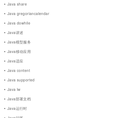
Java share
Java gregoriancalendar
Java dowhile
Java讲述
Java模型服务
Java移动应用
Java适应
Java content
Java supported
Java lw
Java部署文档
Java运行时
Java问答