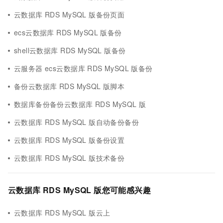
云数据库 RDS MySQL 版备份页面
ecs云数据库 RDS MySQL 版备份
shell云数据库 RDS MySQL 版备份
云服务器 ecs云数据库 RDS MySQL 版备份
备份云数据库 RDS MySQL 版脚本
数据库备份备份云数据库 RDS MySQL 版
云数据库 RDS MySQL 版自动备份备份
云数据库 RDS MySQL 版备份设置
云数据库 RDS MySQL 版技术备份
云数据库 RDS MySQL 版您可能感兴趣
云数据库 RDS MySQL 版云上