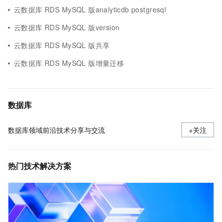
云数据库 RDS MySQL 版analyticdb postgresql
云数据库 RDS MySQL 版version
云数据库 RDS MySQL 版共享
云数据库 RDS MySQL 版增量迁移
数据库
数据库领域前沿技术分享与交流
+关注
热门技术解决方案