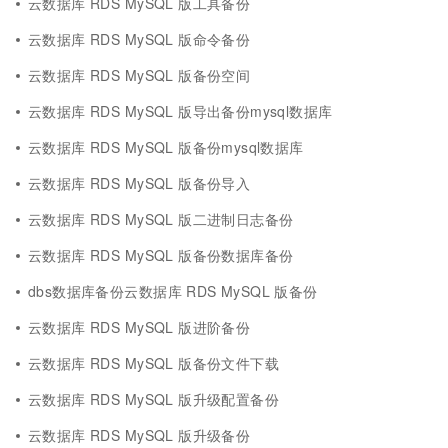
云数据库 RDS MySQL 版工具备份
云数据库 RDS MySQL 版命令备份
云数据库 RDS MySQL 版备份空间
云数据库 RDS MySQL 版导出备份mysql数据库
云数据库 RDS MySQL 版备份mysql数据库
云数据库 RDS MySQL 版备份导入
云数据库 RDS MySQL 版二进制日志备份
云数据库 RDS MySQL 版备份数据库备份
dbs数据库备份云数据库 RDS MySQL 版备份
云数据库 RDS MySQL 版进阶备份
云数据库 RDS MySQL 版备份文件下载
云数据库 RDS MySQL 版升级配置备份
云数据库 RDS MySQL 版升级备份