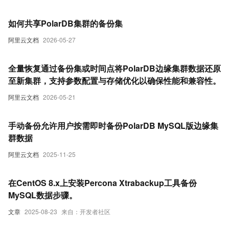
如何共享PolarDB集群的备份集
阿里云文档
2026-05-27
全量恢复通过备份集或时间点将PolarDB边缘集群数据还原
至新集群，支持参数配置与存储优化以确保性能和兼容性。
阿里云文档
2026-05-21
手动备份允许用户按需即时备份PolarDB MySQL版边缘集
群数据
阿里云文档
2025-11-25
在CentOS 8.x上安装Percona Xtrabackup工具备份
MySQL数据步骤。
文章
2025-08-23
来自：开发者社区