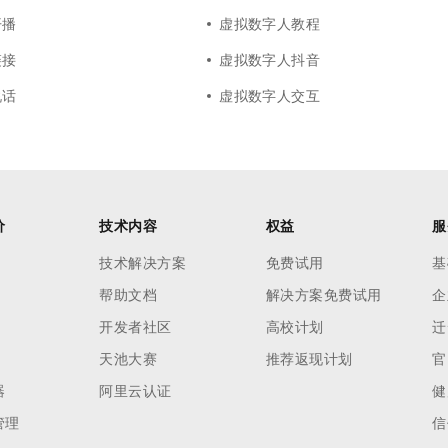
开播
虚拟数字人教程
链接
虚拟数字人抖音
说话
虚拟数字人交互
价
技术内容
权益
服
技术解决方案
免费试用
基
帮助文档
解决方案免费试用
企
开发者社区
高校计划
迁
天池大赛
推荐返现计划
官
器
阿里云认证
健
管理
信