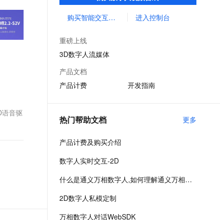
形象创作与管理等功能，助力您开发生动智
文戏情感细腻自然，动作戏激烈拳拳到肉，实现更强表演能力
支持中英文自由切换，具备更强的噪声鲁棒性
ernetes 版 ACK
云聚AI 严选权益
云安全中心 AI BAS 智能自动
SSL 证书
能、丰富多彩的数字人应用。
购买智能交互数字人
进入控制台
，一键激活高效办公新体验
理容器应用的 K8s 服务
精选AI产品，从模型到应用全链提效
化模拟渗透攻击产品发布
堡垒机
AI 用量加速计划
DataWorks ChatBI 会话支持
重磅上线
应用
防火墙
、识别商机，让客服更高效、服务更出色。
新老同享，达量后返
上传临时文件分析
3D数字人流媒体
千问办公
主机安全
NEW
产品文档
的智能体编程平台
一站式AI生产力平台
产品计费
开发指南
AI 应用及服务市场
伶鹊
企业级人与Agent协作平台，接入和调度多个数字员工
智能客服平台，对话机器人、对话分析、智能外呼
D语音驱
AI 应用
热门帮助文档
更多
大模型服务平台百炼 - 全妙
大模型
应用创作平台
多模态内容创作工具，已接入 DeepSeek
产品计费及购买介绍
自然语言处理
数字人实时交互-2D
数据标注
什么是通义万相数字人,如何理解通义万相数字人,通义万相数字人是什么
机器学习
息提取
与 AI 智能体进行实时音视频通话
2D数字人私模定制
从文本、图片、视频中提取结构化的属性信息
构建支持视频理解的 AI 音视频实时通话应用
万相数字人对话WebSDK