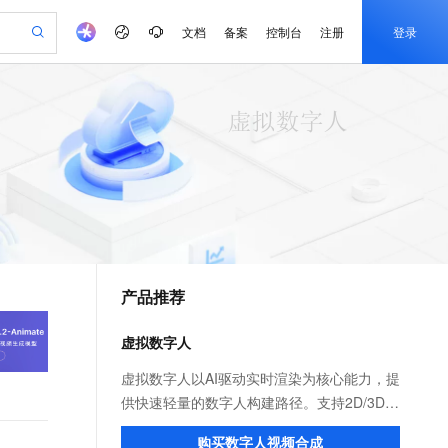
文档
备案
控制台
注册
登录
验
作计划
器
AI 活动
专业服务
服务伙伴合作计划
开发者社区
加入我们
产品动态
服务平台百炼
阿里云 OPC 创新助力计划
一站式生成采购清单，支持单品或批量购买
可编辑精美 PPT 文稿
S产品伙伴计划（繁花）
峰会
CS
造的大模型服务与应用开发平台
Agency Agents：拥有专属领域专家
AI 生产力先锋
Al MaaS 服务伙伴赋能合作
域名
博文
Careers
PolarDB Agentic Database
至高可申请百万元
 轻松生成专业的 PPT
开启高性价比 AI 编程新体验
弹性可伸缩的云计算服务
先锋实践拓展 AI 生产力的边界
发布
多领域专家智能体,一键组建 AI 虚拟交付团队
Token 补贴，五大权
计划
海大会
伙伴信用分合作计划
商标
问答
社会招聘
益加速 OPC 成功
帕鲁游戏服务器
SS
HappyHorse 打造一站式影视创作平台
飞天发布时刻
HOT
秒悟 Meoo CLI 支持一键部
划
备案
电子书
校园招聘
联机服务器，轻松开启游戏
视频创作，一键激活电商全链路生产力
稳定、安全、高性价比、高性能的云存储服务
所见，即是所愿
署项目至阿里云账号
可视化编排打通从文字构思到成片全链路闭环
更多支持
划
公司注册
镜像站
视频生成
语音识别与合成
 智能体与工作流应用
漫剧工坊：一站式动画创作平台
AI 实训营
Flink OSS 支持
合作伙伴培训与认证
产品推荐
划
上云迁移
站生成，高效打造优质广告素材
全接入的云上超级电脑
通过阿里云百炼高效搭建AI应用,助力高效开发
快速生产连贯的高质量长漫剧
从基础到进阶，Agent 创客手把手教你
AssumeRole 角色自定义
e-1.1-T2V
Qwen3-TTS-Flash
lScope
我要反馈
查询合作伙伴
畅细腻的高质量视频
离线语音合成大模型，多语言方言自适应，低延迟高稳定
n Alibaba Cloud ISV 合作
代维服务
建企业门户网站
10 分钟搭建微信、支付宝小程序
虚拟数字人
百炼 Qwen3.7-Flash 系列模
创新加速
ope
登录合作伙伴管理后台
我要建议
站，无忧落地极速上线
以可视化方式快速构建移动和 PC 门户网站
国内短信简单易用，安全可靠，秒级触达，全球覆盖200+国家和地区。
高效部署网站，快速应用到小程序
型发布
e-1.1-I2V
Cosyvoice-V3-Flash
虚拟数字人以AI驱动实时渲染为核心能力，提
安全
畅自然，细节丰富
高表现力语音合成大模型，语音克隆听感自然
我要投诉
PolarDB
供快速轻量的数字人构建路径。支持2D/3D数
上云场景组合购
伴
Qoder CN V1.7.0 发布
漫剧创作，剧本、分镜、视频高效生成
100%兼容MySQL、PostgreSQL，兼容Oracle，支持集中和分布式
覆盖90%+业务场景，专享组合折扣价
字人形象，包含数字人流媒体、视频合成、
2V
VPN
Fun-ASR
购买数字人视频合成