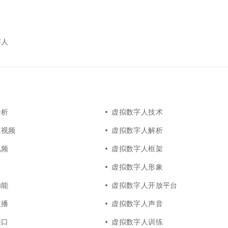
一个 AI 助手
超强辅助，Bol
即刻拥有 DeepSeek-R1 满血版
在企业官网、通讯软件中为客户提供 AI 客服
多种方案随心选，轻松解锁专属 DeepSeek
字人
分析
虚拟数字人技术
短视频
虚拟数字人解析
视频
虚拟数字人框架
虚拟数字人形象
功能
虚拟数字人开放平台
主播
虚拟数字人声音
接口
虚拟数字人训练