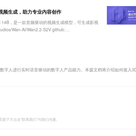
服务生态伙伴
视觉 Coding、空间感知、多模态思考等全面升级
1M上下文，专为长程任务能力而生
云工开物
企业应用
Works
Night Plan 支持 Qwen 3.8-Max
云原生大数据计算服务 MaxCompute
AI 办公
容器服务 Kub
NEW
Red Hat
驱动视频生成，助力专业内容创作
30+ 款产品免费体验
Data Agent 驱动的一站式 Data+AI 开发治理平台
夜间 5 折，Qwen/Meoo/TokenPlan 客户专享
面向分析的企业级SaaS模式云数据仓库
AI智能应用
提供一站式管
科研合作
ERP
堂（旗舰版）
SUSE
V-14B，是一款音频驱动的视频生成模型，可生成影视
智能客服
AI 应用构建
大模型原生
CRM
s/Wan-AI/Wan2.2-S2V github:
防护产品
2个月
自动承接线索
建站小程序
Qoder
大模型服务平台百炼-应用模版
OA 办公系统
HOT
NEW
面向真实软件
个人版上线、团队版降价；千问3.8-Max首发发尝鲜
丰富多元化的应用模版和解决方案
力提升
财税管理
模板建站
万有无界
大模型服务平台百炼-智能体
400电话
定制建站
的模型效果
灵活可视化地构建企业级 Agent
D数字人进行实时语音驱动的数字人产品能力。本篇文档将介绍如何接入3
方案
广告营销
模板小程序
秒悟
人工智能平台 PAI
定制小程序
云端极速 AI 
新一代 AI 视频生成模型，深度适配广告营销等场景
AI Native 的算法工程平台，一站式完成建模、训练、推理服务部署
APP 开发
建站系统
面下方点击"联系我们"与我们沟通。
AI 应用
10分钟微调：让0.6B模型媲美235B模
多模态数据信
型
依托云原生高可用架构,实现Dify私有化部署
用1%尺寸在特定领域达到大模型90%以上效果