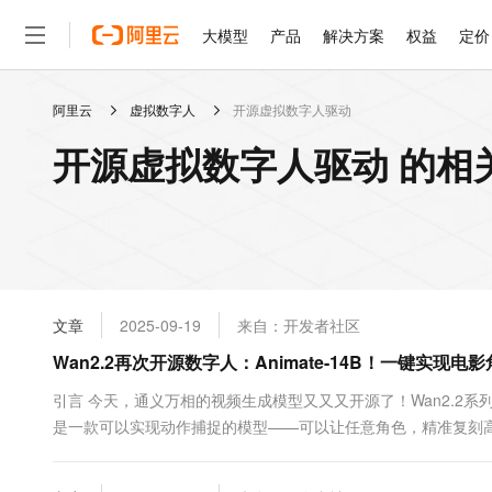
大模型
产品
解决方案
权益
定价
阿里云
虚拟数字人
开源虚拟数字人驱动
大模型
产品
解决方案
权益
定价
云市场
伙伴
服务
了解阿里云
精选产品
精选解决方案
普惠上云
产品定价
精选商城
成为销售伙伴
售前咨询
为什么选择阿里云
千问AI平台
开源虚拟数字人驱动 的相
了解云产品的定价详情
大模型服务平台百炼
睿译宝，AI翻译排版一
普惠上云 官方力荐
分销伙伴
在线服务
网站建设
什么是云计算
大
大模型服务与应用平台
上传文档即自动完成翻译和
云服务器38元/年起，超
咨询伙伴
多端小程序
技术领先
云上成本管理
售后服务
轻量应用服务器
GLM-5.2：长任务时代
官方推荐返现计划
大模型
精选产品
精选解决方案
Salesforce 国际版订阅
稳定可靠
管理和优化成本
推荐新用户得奖励，单订单
销售伙伴合作计划
自助服务
友盟天域
安全合规
人工智能与机器学习
AI
文本生成
云数据库 RDS
Hermes Agent，打造
云工开物
无影生态合作计划
在线服务
文章
2025-09-19
来自：开发者社区
观测云
分析师报告
自主进化，持久记忆，越用
高校专属算力普惠，学生认
计算
互联网应用开发
Qwen3.8-Max
HOT
Salesforce On Alibaba C
工单服务
Wan2.2再次开源数字人：Animate-14B！一键实现
智能体时代全能旗舰模型
Tuya 物联网平台阿里云
研究报告与白皮书
人工智能平台 PAI
快速拥有专属 OpenClaw
大模
Consulting Partner 合
大数据
容器
免费试用
短信专区
一站式AI开发、训练和推
引言 今天，通义万相的视频生成模型又又又开源了！Wan2.2系列模型家
蓝凌 OA
Qwen3.7-Plus
AI 大模型销售与服务生
现代化应用
是一款可以实现动作捕捉的模型——可以让任意角色，精准复刻
存储
天池大赛
能看、能想、能动手的多模
云解析DNS
解决方案免费试用 新老
电子合同
神态。 动作捕捉： http://mpvideo.qpic.cn/0bc364abiaaataapg5o
最高领取价值200元试用
安全
网络与CDN
AI 算法大赛
Qwen3-VL-Plus
畅捷通