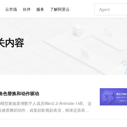
云市场
伙伴
服务
了解阿里云
AI 特惠
数据与 API
成为产品伙伴
企业增值服务
最佳实践
价格计算器
AI 场景体
基础软件
产品伙伴合
阿里云认证
市场活动
配置报价
大模型
关内容
自助选配和估算价格
步到位
智启 AI 普惠权益
产品生态集成认证中心
企业支持计划
云上春晚
域名与网站
Qwen Audio：打造专属 AI 语音助手
千问官方 MaaS 平台，为开发者和 Agent 而生，新用户赠送 1 亿 + tokens 额度
一句话生成原生
AI Coding
阿里云Maa
2026 阿里云
云服务器 E
为企业打
数据集
Windows
大模型认证
模型
NEW
NEW
格式还原
值低价云产品抢先购
至高享 1亿+免费 tokens，加速 Al 应用落地
提供智能易用的域名与建站服务
Qwen-Audio-3.0-Realtime 端到端实时语音角色扮演
输入一句话想法,
智能编程，一键
安全可靠、
产品生态伙伴
专家技术服务
云上奥运之旅
弹性计算合作
阿里云中企出
手机三要素
宝塔 Linux
全部认证
价格优势
开源旗舰模型
即刻拥有 DeepSeek-V4-Pro
阿里云 OPC 创新助力计划
千问大模型
一键部署幻兽
AI 电商营销
对象存储 O
大模型
产品生态伙伴工作台
企业增值服务台
云栖战略参考
云存储合作计
云栖大会
身份实名认证
CentOS
训练营
推动算力普惠，释放技术红利
最高返9万
真正可用的 1M 上下文,一次完成代码全链路开发
快速构建应用程序和网站，即刻迈出上云第一步
轻松解锁专属 DeepSeek-V4-Pro
至高百万元 Token 补贴，加速一人公司成长
多元化、高性能、安全可靠的大模型服务
一键购买专属
从图文生成到
云上的中国
数据库合作计
活动全景
短信
Docker
图片和
自进化智能体
5 分钟轻松部署专属 QwenPaw
Token Plan 模型订阅计划
数字证书管理服务（原SSL证书）
高效搭建 AI
AI 广告创作
无影云电脑
企业成长
NEW
HOT
信息公告
看见新力量
云网络合作计
OCR 文字识别
JAVA
越聪明
证享300元代金券
全托管，含MySQL、PostgreSQL、SQL Server、MariaDB多引擎
Qwen3.8-Max 首发尝鲜，限时加量 10 倍，夜间低至2折
实现全站 HTTPS，呈现可信的 Web 访问
从聊天伙伴进化为能主动干活的本地数字员工
图文、视频一
随时随地安
Kimi-K3
HappyHors
NEW
魔搭 Mode
loud
服务实践
官网公告
电影角色替换和动作驱动
Kimi 最新旗舰模型，长程编程与推理利器
让文字生成流
金融模力时刻
Salesforce O
版
发票查验
全能环境
Claude Code + GStack 打造工程团队
千问办公，限时限量积分加倍
Qoder
低代码高效构
AI 建站
短信服务
型
NEW
作计划
计划
创新中心
魔搭 ModelSc
健康状态
理服务
让AI从“聊天伙伴”进化为能干活的“数字员工”
安装技能 GStack，拥有专属 AI 工程团队
你的AI工作搭子，覆盖日常办公高频场景
面向真实软件的智能体编程平台
0 代码专业建
族新增数字人成员Wan2.2-Animate-14B。 这
客户案例
天气预报查询
操作系统
Deepseek-v4-pro
HappyHors
态合作计划
高难度舞蹈动作，或复刻影视剧表演，精准还原表情
态智能体模型
旗舰 MoE 大模型，百万上下文与顶尖推理能力
图生视频，流
同享
万小智 AI 建站低至 15元/月
Qoder CN
AI 短剧/漫剧
云原生数据库 
快递物流查询
WordPress
成为服务伙
mobufb56dct3qafa...
高校合作
点，立即开启云上创新
覆盖公网/内网、递归/权威、移动APP等全场景解析服务
送.CN域名，送备案服务码
基于千问大模型等，支持代码智能生成、研发智能问答
AI助力短剧
GLM-5.2
Wan2.7-T
Ubuntu