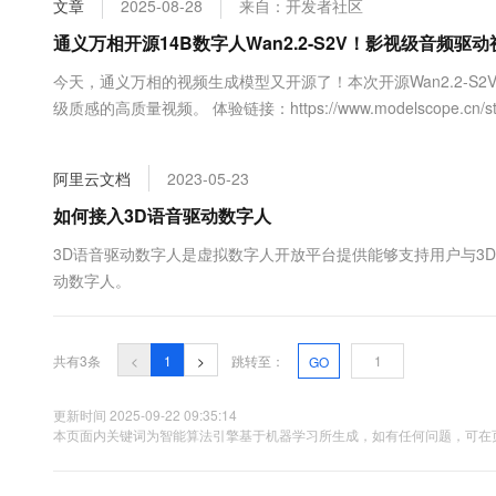
文章
2025-08-28
来自：开发者社区
大数据开发治理平台 Data
AI 产品 免费试用
网络
安全
云开发大赛
Tableau 订阅
通义万相开源14B数字人Wan2.2-S2V！影视级音频
1亿+ 大模型 tokens 和 
可观测
入门学习赛
中间件
AI空中课堂在线直播课
今天，通义万相的视频生成模型又开源了！本次开源Wan2.2-S2
云防火墙
140+云产品 免费试用
大模型服务
级质感的高质量视频。 体验链接：https://www.modelscope.cn/studio
上云与迁云
云原生的云上边界网络安全
产品新客免费试用，最长1
数据库
https://github.com/Wan-Video/ 模型链接：https://www.models...
生态解决方案
千问AI平台-Token Plan
企业出海
大模型ACA认证体验
大数据计算
阿里云文档
2023-05-23
助力企业全员 AI 认知与能
行业生态解决方案
政企业务
媒体服务
千问AI平台-模型体验
如何接入3D语音驱动数字人
开发者生态解决方案
在线体验全尺寸、多种模态
企业服务与云通信
3D语音驱动数字人是虚拟数字人开放平台提供能够支持用户与3
AI 开发和 AI 应用解决
动数字人。
Happy 系列大模型
域名与网站
终端用户计算
共有3条
<
1
>
跳转至：
GO
Serverless
大模型解决方案
更新时间 2025-09-22 09:35:14
开发工具
本页面内关键词为智能算法引擎基于机器学习所生成，如有任何问题，可在页
快速部署 Dify，高效搭建 
迁移与运维管理