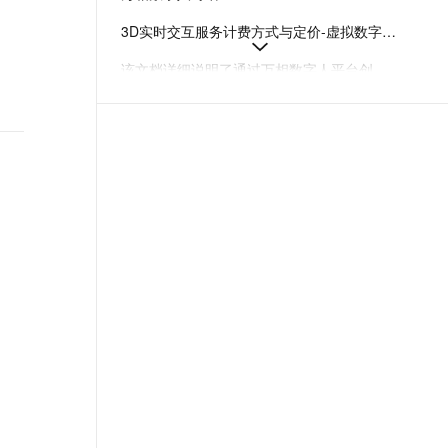
t.diy 一步搞定创意建站
构建大模型应用的安全防护体系
3D实时交互服务计费方式与定价-虚拟数字人-阿里云
通过自然语言交互简化开发流程,全栈开发支持
通过阿里云安全产品对 AI 应用进行安全防护
该文档详细说明了通过万相数字人平台创建实时数字人会话的步骤，包括获取项目ID、license和实例ID，并提供了SDK集成与示例代码。
万相数字人平台通过会员订阅和积分套餐提供数字人形象训练与视频创作服务，支持多种权益及API独立接入。
2D数字人实时对话
本文详细介绍了通过API接入和使用播报视频合成服务的技术流程，包括模板准备、变量替换、视频合成及状态轮询等关键步骤。