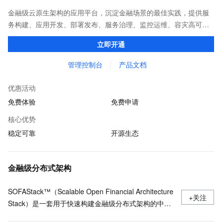
金融级云原生架构的应用平台，沉淀金融场景的最佳实践，提供服
务构建、应用开发、部署发布、服务治理、监控运维、容灾高可用
等全栈式解决方案，兼容Dubbo、Spring Cloud等微服务运行环
立即开通
境，助力客户各类应用轻松转型分布式架构
管理控制台
产品文档
优惠活动
免费体验
免费申请
核心优势
稳定可靠
开源生态
金融级分布式架构
SOFAStack™（Scalable Open Financial Architecture
+关注
Stack）是一套用于快速构建金融级分布式架构的中间
件，也是在金融场景里锤炼出来的最佳实践。