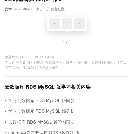
文章
2025-09-08
来自：开发者社区
<
1
>
1 / 1
更新时间 2025-09-22 15:24:04
本页面内关键词为智能算法引擎基于机器学习所生成，如有任何问题，可在页
面下方点击"联系我们"与我们沟通。
云数据库 RDS MySQL 版学习相关内容
学习云数据库 RDS MySQL 版同步
学习云数据库 RDS MySQL 版分析
云数据库 RDS MySQL 版学习语法
django学习云数据库 RDS MySQL 版