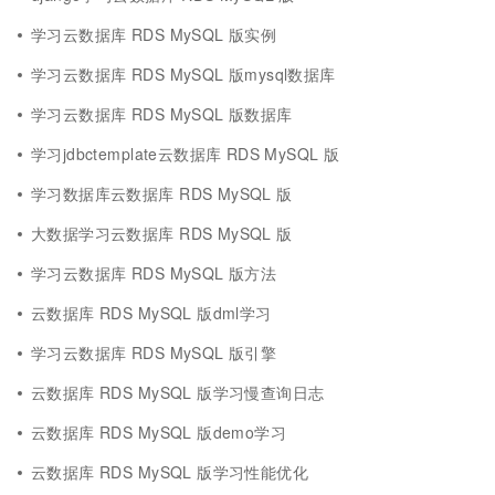
学习云数据库 RDS MySQL 版实例
学习云数据库 RDS MySQL 版mysql数据库
学习云数据库 RDS MySQL 版数据库
学习jdbctemplate云数据库 RDS MySQL 版
学习数据库云数据库 RDS MySQL 版
大数据学习云数据库 RDS MySQL 版
学习云数据库 RDS MySQL 版方法
云数据库 RDS MySQL 版dml学习
学习云数据库 RDS MySQL 版引擎
云数据库 RDS MySQL 版学习慢查询日志
云数据库 RDS MySQL 版demo学习
云数据库 RDS MySQL 版学习性能优化