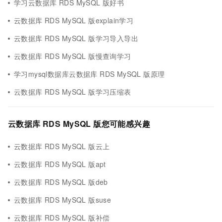
学习云数据库 RDS MySQL 版好书
云数据库 RDS MySQL 版explain学习
云数据库 RDS MySQL 版学习导入导出
云数据库 RDS MySQL 版慢查询学习
学习mysql数据库云数据库 RDS MySQL 版原理
云数据库 RDS MySQL 版学习压缩表
云数据库 RDS MySQL 版您可能感兴趣
云数据库 RDS MySQL 版云上
云数据库 RDS MySQL 版apt
云数据库 RDS MySQL 版deb
云数据库 RDS MySQL 版suse
云数据库 RDS MySQL 版补偿