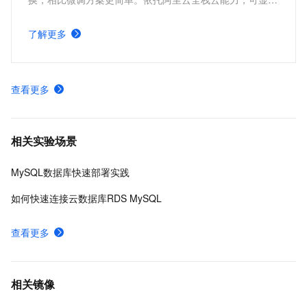
提高自然语言理解精准度与 SQL 生成执行效率。
了解更多
查看更多
相关实验场景
MySQL数据库快速部署实践
如何快速连接云数据库RDS MySQL
查看更多
相关镜像