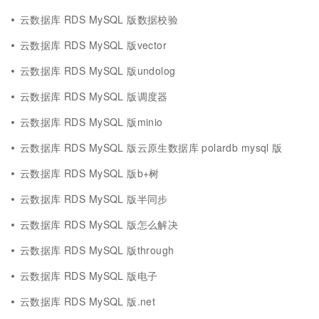
云数据库 RDS MySQL 版数据校验
云数据库 RDS MySQL 版vector
云数据库 RDS MySQL 版undolog
云数据库 RDS MySQL 版调度器
云数据库 RDS MySQL 版minio
云数据库 RDS MySQL 版云原生数据库 polardb mysql 版
云数据库 RDS MySQL 版b+树
云数据库 RDS MySQL 版半同步
云数据库 RDS MySQL 版怎么解决
云数据库 RDS MySQL 版through
云数据库 RDS MySQL 版电子
云数据库 RDS MySQL 版.net