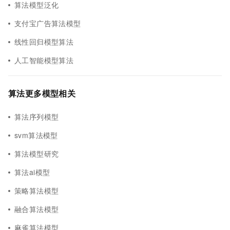
算法模型泛化
支付宝广告算法模型
线性回归模型算法
人工智能模型算法
算法更多模型相关
算法序列模型
svm算法模型
算法模型研究
算法ai模型
策略算法模型
融合算法模型
麻雀算法模型