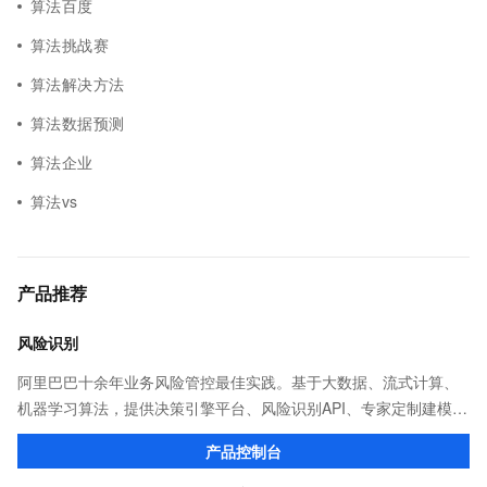
算法百度
算法挑战赛
算法解决方法
算法数据预测
算法企业
算法vs
产品推荐
风险识别
阿里巴巴十余年业务风险管控最佳实践。基于大数据、流式计算、
机器学习算法，提供决策引擎平台、风险识别API、专家定制建模等
多维风控服务，一站式解决企业在用户注册、运营活动、交易、信
产品控制台
贷审核等关键业务中所遇到的欺诈问题。