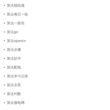
算法模拟题
算法每日一练
算法一致性
算法go
算法opencv
算法步骤
算法折半
算法配电
算法学习记录
算法文章
算法约数
算法微电网